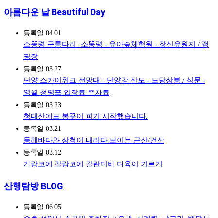
아름다운 날 Beautiful Day
등록일
04.01
소똥령 구름다리 -소똥령 - 유아숲체험원 - 장신유원지 / 캠
핑장
등록일
03.27
단양 스카이워크 전망대 - 단양강 잔도 - 도담삼봉 / 석문 -
영월 청령포 입장료 주차료
등록일
03.23
청대산에도 봄꽃이 피기 시작했습니다.
등록일
03.21
동해바다와 삼척이 내려다 보이는 근산/건산
등록일
03.12
가랑코에 칼랑코에 칼란디바 다육이 기르기
산행탐방 BLOG
등록일
06.05