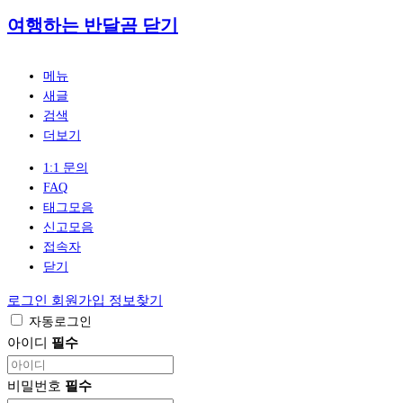
여행하는 반달곰
닫기
메뉴
새글
검색
더보기
1:1 문의
FAQ
태그모음
신고모음
접속자
닫기
로그인
회원가입
정보찾기
자동로그인
아이디
필수
비밀번호
필수