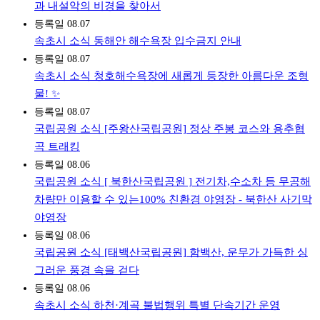
과 내설악의 비경을 찾아서
등록일
08.07
속초시 소식
동해안 해수욕장 입수금지 안내
등록일
08.07
속초시 소식
청호해수욕장에 새롭게 등장한 아름다운 조형
물! ✨
등록일
08.07
국립공원 소식
[주왕산국립공원] 정상 주봉 코스와 용추협
곡 트래킹
등록일
08.06
국립공원 소식
[ 북한산국립공원 ] 전기차,수소차 등 무공해
차량만 이용할 수 있는100% 친환경 야영장 - 북한산 사기막
야영장
등록일
08.06
국립공원 소식
[태백산국립공원] 함백산, 운무가 가득한 싱
그러운 풍경 속을 걷다
등록일
08.06
속초시 소식
하천·계곡 불법행위 특별 단속기간 운영