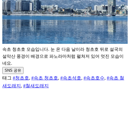
속초 청초호 모습입니다. 눈 온 다음 날이라 청초호 뒤로 설국의
설악산 풍경이 배경으로 파노라마처럼 펼쳐저 있어 멋진 모습이
네요.
SNS 공유
태그
#청초호
,
#속초 청초호
,
#속초석호
,
#속초호수
,
#속초 철
새도래지
,
#철새도래지