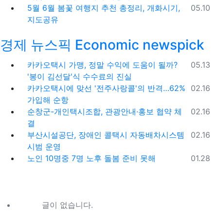
등록일
5월 6월 봄꽃 여행지 추천 총정리, 개화시기,
05.10
지도공유
경제 뉴스픽 Economic newspick
등록일
카카오택시 가맹, 정말 수익에 도움이 될까?
05.13
'봉이 김선달'식 수수료의 진실
등록일
카카오택시에 맞선 '전주사랑콜'의 반격…62%
02.16
가입해 순항
등록일
순창군-개인택시조합, 관광안내·홍보 협약 체
02.16
결
등록일
부산시설공단, 장애인 콜택시 자동배차시스템
02.16
시범 운영
등록일
노인 10명중 7명 노후 돌봄 준비 못해
01.28
글이 없습니다.