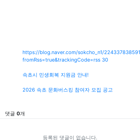
SNS 공유
관련자료
https://blog.naver.com/sokcho_n1/22433783859
회 연결
fromRss=true&trackingCode=rss
30
속초시 민생회복 지원금 안내!
2026 속초 문화버스킹 참여자 모집 공고
댓글
0
개
등록된 댓글이 없습니다.