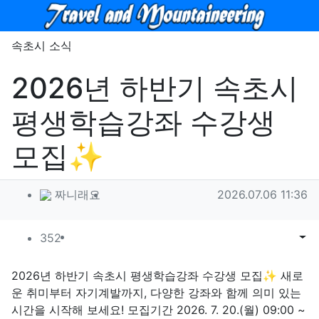
메뉴
속초시 소식
2026년 하반기 속초시
평생학습강좌 수강생
모집✨
작성자 정보
작성
작성일
짜니래요
2026.07.06 11:36
컨텐츠 정보
조회
목록
게시
352
본문
2026년 하반기 속초시 평생학습강좌 수강생 모집✨ 새로
운 취미부터 자기계발까지, 다양한 강좌와 함께 의미 있는
시간을 시작해 보세요! 모집기간 2026. 7. 20.(월) 09:00 ~