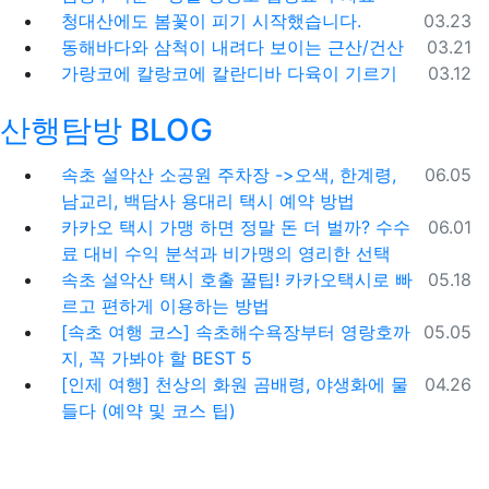
등록일
청대산에도 봄꽃이 피기 시작했습니다.
03.23
등록일
동해바다와 삼척이 내려다 보이는 근산/건산
03.21
등록일
가랑코에 칼랑코에 칼란디바 다육이 기르기
03.12
산행탐방 BLOG
등록일
속초 설악산 소공원 주차장 ->오색, 한계령,
06.05
남교리, 백담사 용대리 택시 예약 방법
등록일
카카오 택시 가맹 하면 정말 돈 더 벌까? 수수
06.01
료 대비 수익 분석과 비가맹의 영리한 선택
등록일
속초 설악산 택시 호출 꿀팁! 카카오택시로 빠
05.18
르고 편하게 이용하는 방법
등록일
[속초 여행 코스] 속초해수욕장부터 영랑호까
05.05
지, 꼭 가봐야 할 BEST 5
등록일
[인제 여행] 천상의 화원 곰배령, 야생화에 물
04.26
들다 (예약 및 코스 팁)