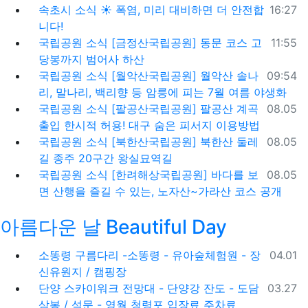
등록일
속초시 소식
☀️ 폭염, 미리 대비하면 더 안전합
16:27
니다!
등록일
국립공원 소식
[금정산국립공원] 동문 코스 고
11:55
당봉까지 범어사 하산
등록일
국립공원 소식
[월악산국립공원] 월악산 솔나
09:54
리, 말나리, 백리향 등 암릉에 피는 7월 여름 야생화
등록일
국립공원 소식
[팔공산국립공원] 팔공산 계곡
08.05
출입 한시적 허용! 대구 숨은 피서지 이용방법
등록일
국립공원 소식
[북한산국립공원] 북한산 둘레
08.05
길 종주 20구간 왕실묘역길
등록일
국립공원 소식
[한려해상국립공원] 바다를 보
08.05
면 산행을 즐길 수 있는, 노자산~가라산 코스 공개
아름다운 날 Beautiful Day
등록일
소똥령 구름다리 -소똥령 - 유아숲체험원 - 장
04.01
신유원지 / 캠핑장
등록일
단양 스카이워크 전망대 - 단양강 잔도 - 도담
03.27
삼봉 / 석문 - 영월 청령포 입장료 주차료