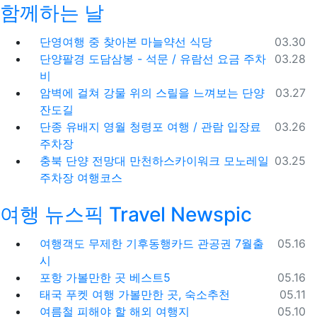
함께하는 날
등록일
단영여행 중 찾아본 마늘약선 식당
03.30
등록일
단양팔경 도담삼봉 - 석문 / 유람선 요금 주차
03.28
비
등록일
암벽에 걸쳐 강물 위의 스릴을 느껴보는 단양
03.27
잔도길
등록일
단종 유배지 영월 청령포 여행 / 관람 입장료
03.26
주차장
등록일
충북 단양 전망대 만천하스카이워크 모노레일
03.25
주차장 여행코스
여행 뉴스픽 Travel Newspic
등록일
여행객도 무제한 기후동행카드 관공권 7월출
05.16
시
등록일
포항 가볼만한 곳 베스트5
05.16
등록일
태국 푸켓 여행 가볼만한 곳, 숙소추천
05.11
등록일
여름철 피해야 할 해외 여행지
05.10