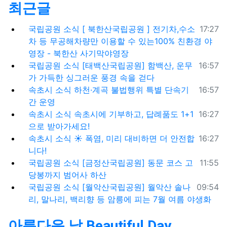
최근글
등록일
국립공원 소식
[ 북한산국립공원 ] 전기차,수소
17:27
차 등 무공해차량만 이용할 수 있는100% 친환경 야
영장 - 북한산 사기막야영장
등록일
국립공원 소식
[태백산국립공원] 함백산, 운무
16:57
가 가득한 싱그러운 풍경 속을 걷다
등록일
속초시 소식
하천·계곡 불법행위 특별 단속기
16:57
간 운영
등록일
속초시 소식
속초시에 기부하고, 답례품도 1+1
16:27
으로 받아가세요!
등록일
속초시 소식
☀️ 폭염, 미리 대비하면 더 안전합
16:27
니다!
등록일
국립공원 소식
[금정산국립공원] 동문 코스 고
11:55
당봉까지 범어사 하산
등록일
국립공원 소식
[월악산국립공원] 월악산 솔나
09:54
리, 말나리, 백리향 등 암릉에 피는 7월 여름 야생화
아름다운 날 Beautiful Day