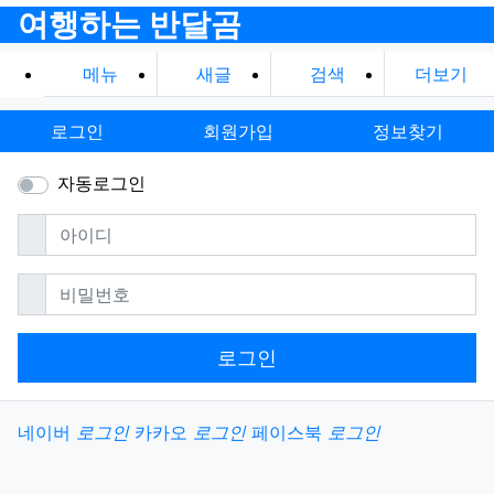
여행하는 반달곰
메뉴
새글
검색
더보기
로그인
회원가입
정보찾기
자동로그인
필수
아이디
필수
비밀번호
로그인
소셜계정으로 로그인
네이버
로그인
카카오
로그인
페이스북
로그인