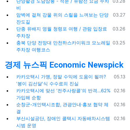
등록일
단양팔경 도담삼봉 - 석문 / 유람선 요금 주차
03.28
비
등록일
암벽에 걸쳐 강물 위의 스릴을 느껴보는 단양
03.27
잔도길
등록일
단종 유배지 영월 청령포 여행 / 관람 입장료
03.26
주차장
등록일
충북 단양 전망대 만천하스카이워크 모노레일
03.25
주차장 여행코스
경제 뉴스픽 Economic Newspick
등록일
카카오택시 가맹, 정말 수익에 도움이 될까?
05.13
'봉이 김선달'식 수수료의 진실
등록일
카카오택시에 맞선 '전주사랑콜'의 반격…62%
02.16
가입해 순항
등록일
순창군-개인택시조합, 관광안내·홍보 협약 체
02.16
결
등록일
부산시설공단, 장애인 콜택시 자동배차시스템
02.16
시범 운영