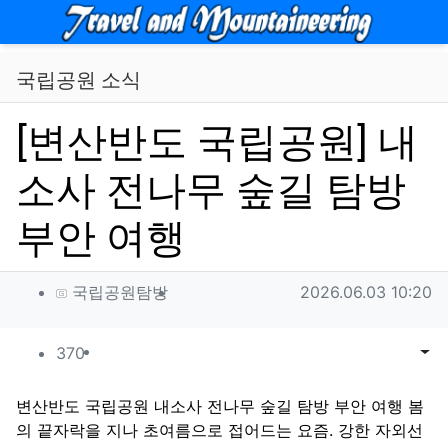
메뉴
국립공원 소식
[변산반도 국립공원] 내
소사 전나무 숲길 탐방
부안 여행
작성자 정보
작성
작성일
국립공원탐방
2026.06.03 10:20
컨텐츠 정보
조회
목록
게시
370
본문
변산반도 국립공원 내소사 전나무 숲길 탐방 부안 여행 봄
의 끝자락을 지나 초여름으로 접어드는 요즘. 강한 자외선