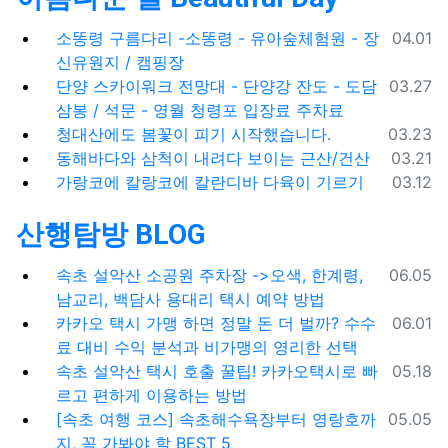
등록일
소똥령 구름다리 -소똥령 - 유아숲체험원 - 장
04.01
신유원지 / 캠핑장
등록일
단양 스카이워크 전망대 - 단양강 잔도 - 도담
03.27
삼봉 / 석문 - 영월 청령포 입장료 주차료
등록일
청대산에도 봄꽃이 피기 시작했습니다.
03.23
등록일
동해바다와 삼척이 내려다 보이는 근산/건산
03.21
등록일
가랑코에 칼랑코에 칼란디바 다육이 기르기
03.12
산행탐방 BLOG
등록일
속초 설악산 소공원 주차장 ->오색, 한계령,
06.05
남교리, 백담사 용대리 택시 예약 방법
등록일
카카오 택시 가맹 하면 정말 돈 더 벌까? 수수
06.01
료 대비 수익 분석과 비가맹의 영리한 선택
등록일
속초 설악산 택시 호출 꿀팁! 카카오택시로 빠
05.18
르고 편하게 이용하는 방법
등록일
[속초 여행 코스] 속초해수욕장부터 영랑호까
05.05
지, 꼭 가봐야 할 BEST 5