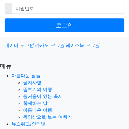
필수
비밀번호
로그인
소셜계정으로 로그인
네이버
로그인
카카오
로그인
페이스북
로그인
메뉴
아름다운 날들
공지사항
뜸부기의 여행
즐거움이 있는 축제
함께하는 날
아름다운 여행
동영상으로 보는 여행기
뉴스워크/인터넷