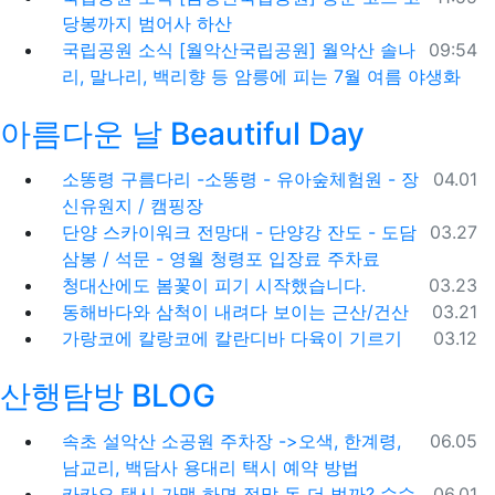
당봉까지 범어사 하산
등록일
국립공원 소식
[월악산국립공원] 월악산 솔나
09:54
리, 말나리, 백리향 등 암릉에 피는 7월 여름 야생화
아름다운 날 Beautiful Day
등록일
소똥령 구름다리 -소똥령 - 유아숲체험원 - 장
04.01
신유원지 / 캠핑장
등록일
단양 스카이워크 전망대 - 단양강 잔도 - 도담
03.27
삼봉 / 석문 - 영월 청령포 입장료 주차료
등록일
청대산에도 봄꽃이 피기 시작했습니다.
03.23
등록일
동해바다와 삼척이 내려다 보이는 근산/건산
03.21
등록일
가랑코에 칼랑코에 칼란디바 다육이 기르기
03.12
산행탐방 BLOG
등록일
속초 설악산 소공원 주차장 ->오색, 한계령,
06.05
남교리, 백담사 용대리 택시 예약 방법
등록일
카카오 택시 가맹 하면 정말 돈 더 벌까? 수수
06.01