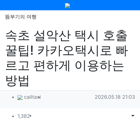
메뉴
뜸부기의 여행
속초 설악산 택시 호출
꿀팁! 카카오택시로 빠
르고 편하게 이용하는
방법
작성자 정보
작성
작성일
calltaxi
2026.05.18 21:03
컨텐츠 정보
조회
목록
게시
1,382