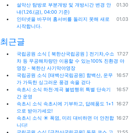
등록일
설악산 탐방로 부분개방 및 개방시간 변경 안
01.30
내(1.26.(금), 04:00 기준)
등록일
인터넷을 바꾸며 홈서버를 돌리지 못해 새로
01.03
시작합니다.
최근글
등록일
국립공원 소식
[ 북한산국립공원 ] 전기차,수소
17:27
차 등 무공해차량만 이용할 수 있는100% 친환경 야
영장 - 북한산 사기막야영장
등록일
국립공원 소식
[태백산국립공원] 함백산, 운무
16:57
가 가득한 싱그러운 풍경 속을 걷다
등록일
속초시 소식
하천·계곡 불법행위 특별 단속기
16:57
간 운영
등록일
속초시 소식
속초시에 기부하고, 답례품도 1+1
16:27
으로 받아가세요!
등록일
속초시 소식
☀️ 폭염, 미리 대비하면 더 안전합
16:27
니다!
등록일
국립공원 소식
[금정산국립공원] 동문 코스 고
11:55