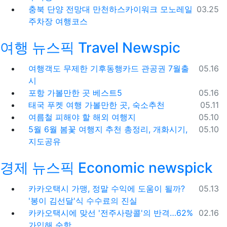
등록일
충북 단양 전망대 만천하스카이워크 모노레일
03.25
주차장 여행코스
여행 뉴스픽 Travel Newspic
등록일
여행객도 무제한 기후동행카드 관공권 7월출
05.16
시
등록일
포항 가볼만한 곳 베스트5
05.16
등록일
태국 푸켓 여행 가볼만한 곳, 숙소추천
05.11
등록일
여름철 피해야 할 해외 여행지
05.10
등록일
5월 6월 봄꽃 여행지 추천 총정리, 개화시기,
05.10
지도공유
경제 뉴스픽 Economic newspick
등록일
카카오택시 가맹, 정말 수익에 도움이 될까?
05.13
'봉이 김선달'식 수수료의 진실
등록일
카카오택시에 맞선 '전주사랑콜'의 반격…62%
02.16
가입해 순항