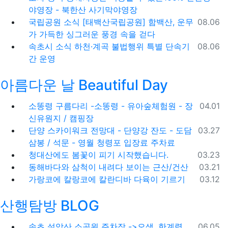
야영장 - 북한산 사기막야영장
등록일
국립공원 소식
[태백산국립공원] 함백산, 운무
08.06
가 가득한 싱그러운 풍경 속을 걷다
등록일
속초시 소식
하천·계곡 불법행위 특별 단속기
08.06
간 운영
아름다운 날 Beautiful Day
등록일
소똥령 구름다리 -소똥령 - 유아숲체험원 - 장
04.01
신유원지 / 캠핑장
등록일
단양 스카이워크 전망대 - 단양강 잔도 - 도담
03.27
삼봉 / 석문 - 영월 청령포 입장료 주차료
등록일
청대산에도 봄꽃이 피기 시작했습니다.
03.23
등록일
동해바다와 삼척이 내려다 보이는 근산/건산
03.21
등록일
가랑코에 칼랑코에 칼란디바 다육이 기르기
03.12
산행탐방 BLOG
등록일
속초 설악산 소공원 주차장 ->오색, 한계령,
06.05