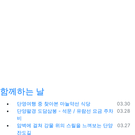
함께하는 날
등록일
단영여행 중 찾아본 마늘약선 식당
03.30
등록일
단양팔경 도담삼봉 - 석문 / 유람선 요금 주차
03.28
비
등록일
암벽에 걸쳐 강물 위의 스릴을 느껴보는 단양
03.27
잔도길