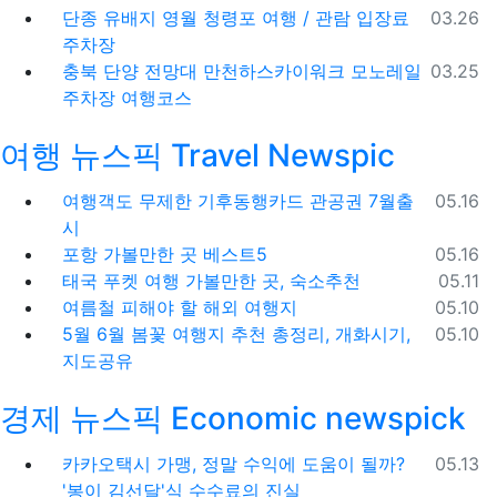
등록일
단종 유배지 영월 청령포 여행 / 관람 입장료
03.26
주차장
등록일
충북 단양 전망대 만천하스카이워크 모노레일
03.25
주차장 여행코스
여행 뉴스픽 Travel Newspic
등록일
여행객도 무제한 기후동행카드 관공권 7월출
05.16
시
등록일
포항 가볼만한 곳 베스트5
05.16
등록일
태국 푸켓 여행 가볼만한 곳, 숙소추천
05.11
등록일
여름철 피해야 할 해외 여행지
05.10
등록일
5월 6월 봄꽃 여행지 추천 총정리, 개화시기,
05.10
지도공유
경제 뉴스픽 Economic newspick
등록일
카카오택시 가맹, 정말 수익에 도움이 될까?
05.13
'봉이 김선달'식 수수료의 진실