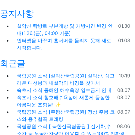
공지사항
등록일
설악산 탐방로 부분개방 및 개방시간 변경 안
01.30
내(1.26.(금), 04:00 기준)
등록일
인터넷을 바꾸며 홈서버를 돌리지 못해 새로
01.03
시작합니다.
최근글
등록일
국립공원 소식
[설악산국립공원] 설악산, 싱그
10:19
러운 대청봉과 내설악의 비경을 찾아서
등록일
속초시 소식
동해안 해수욕장 입수금지 안내
08.07
등록일
속초시 소식
청호해수욕장에 새롭게 등장한
08.07
아름다운 조형물! ✨
등록일
국립공원 소식
[주왕산국립공원] 정상 주봉 코
08.07
스와 용추협곡 트래킹
등록일
국립공원 소식
[ 북한산국립공원 ] 전기차,수
08.06
소차 등 무공해차량만 이용할 수 있는100% 친환경