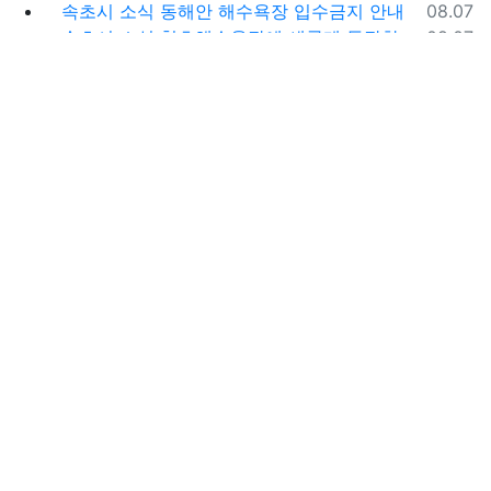
등록일
속초시 소식
동해안 해수욕장 입수금지 안내
08.07
등록일
속초시 소식
청호해수욕장에 새롭게 등장한
08.07
아름다운 조형물! ✨
등록일
국립공원 소식
[주왕산국립공원] 정상 주봉 코
08.07
스와 용추협곡 트래킹
등록일
국립공원 소식
[ 북한산국립공원 ] 전기차,수
08.06
소차 등 무공해차량만 이용할 수 있는100% 친환경
야영장 - 북한산 사기막야영장
등록일
국립공원 소식
[태백산국립공원] 함백산, 운무
08.06
가 가득한 싱그러운 풍경 속을 걷다
등록일
속초시 소식
하천·계곡 불법행위 특별 단속기
08.06
간 운영
아름다운 날 Beautiful Day
등록일
소똥령 구름다리 -소똥령 - 유아숲체험원 - 장
04.01
신유원지 / 캠핑장
등록일
단양 스카이워크 전망대 - 단양강 잔도 - 도담
03.27
삼봉 / 석문 - 영월 청령포 입장료 주차료