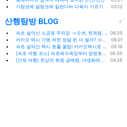
등록일
가랑코에 칼랑코에 칼란디바 다육이 기르기
03.12
산행탐방 BLOG
등록일
속초 설악산 소공원 주차장 ->오색, 한계령, 남교리, 백담사 용대리 택시 예약 방법
06.05
등록일
카카오 택시 가맹 하면 정말 돈 더 벌까? 수수료 대비 수익 분석과 비가맹의 영리한 선택
06.01
등록일
속초 설악산 택시 호출 꿀팁! 카카오택시로 빠르고 편하게 이용하는 방법
05.18
등록일
[속초 여행 코스] 속초해수욕장부터 영랑호까지, 꼭 가봐야 할 BEST 5
05.05
등록일
[인제 여행] 천상의 화원 곰배령, 야생화에 물들다 (예약 및 코스 팁)
04.26