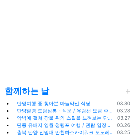
함께하는 날
등록일
단영여행 중 찾아본 마늘약선 식당
03.30
등록일
단양팔경 도담삼봉 - 석문 / 유람선 요금 주차비
03.28
등록일
암벽에 걸쳐 강물 위의 스릴을 느껴보는 단양 잔도길
03.27
등록일
단종 유배지 영월 청령포 여행 / 관람 입장료 주차장
03.26
등록일
충북 단양 전망대 만천하스카이워크 모노레일 주차장 여행코스
03.25