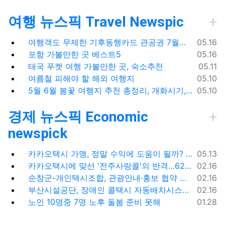
여행 뉴스픽 Travel Newspic
등록일
여행객도 무제한 기후동행카드 관공권 7월출시
05.16
등록일
포항 가볼만한 곳 베스트5
05.16
등록일
태국 푸켓 여행 가볼만한 곳, 숙소추천
05.11
등록일
여름철 피해야 할 해외 여행지
05.10
등록일
5월 6월 봄꽃 여행지 추천 총정리, 개화시기, 지도공유
05.10
경제 뉴스픽 Economic
newspick
등록일
카카오택시 가맹, 정말 수익에 도움이 될까? '봉이 김선달'식 수수료의 진실
05.13
등록일
카카오택시에 맞선 '전주사랑콜'의 반격…62% 가입해 순항
02.16
등록일
순창군-개인택시조합, 관광안내·홍보 협약 체결
02.16
등록일
부산시설공단, 장애인 콜택시 자동배차시스템 시범 운영
02.16
등록일
노인 10명중 7명 노후 돌봄 준비 못해
01.28