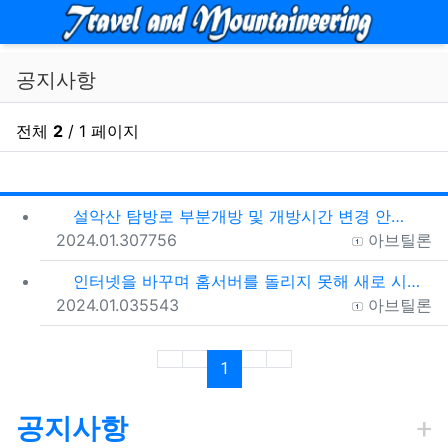
메뉴
공지사항
전체
2
/ 1 페이지
RSS
게시
게
설악산 탐방로 부분개방 및 개방시간 변경 안내(1.26…
등록일
조회
등록자
2024.01.30
7756
아브틸론
인터넷을 바꾸며 홈서버를 돌리지 못해 새로 시작합니다.
등록일
조회
등록자
2024.01.03
5543
아브틸론
(current)
1
공지사항