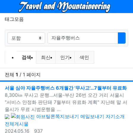
메뉴
태그모음
태그
검색
검색
최신
인기
색인
전체
1
/ 1 페이지
태
서울 심야 자율주행버스 6개월간 '무사고'…7월부터 유료화
새창으로 보기
8,300㎞ 무사고 운행…서울-부산 26번 오간 거리 서울시
"서비스 안정화 판단돼 7월부터 유료화 계획" 지난해 말 서
울시가 무료 시범운행을 …
등록자
아브틸론
쪽지보내기
메일보내기
자기소개
전체게시물
등록일
조회
2024.05.16
937