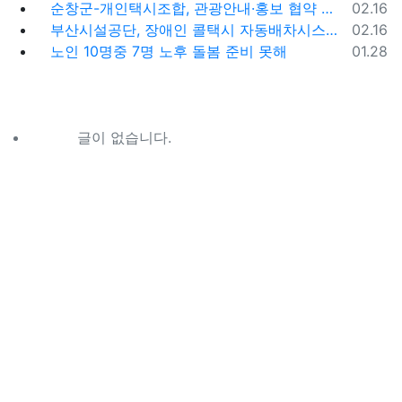
등록일
순창군-개인택시조합, 관광안내·홍보 협약 체결
02.16
등록일
부산시설공단, 장애인 콜택시 자동배차시스템 시범 운영
02.16
등록일
노인 10명중 7명 노후 돌봄 준비 못해
01.28
글이 없습니다.