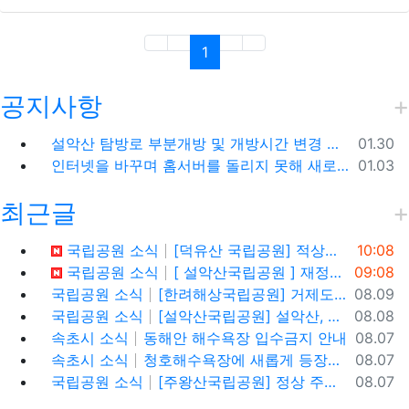
(current)
1
공지사항
등록일
설악산 탐방로 부분개방 및 개방시간 변경 안내(1.26.(금), 04:00 기준)
01.30
등록일
인터넷을 바꾸며 홈서버를 돌리지 못해 새로 시작합니다.
01.03
최근글
등록일
국립공원 소식
[덕유산 국립공원] 적상산 전망대 안국사 천일폭포 적상산 사고 구경
10:08
등록일
국립공원 소식
[ 설악산국립공원 ] 재정비 후 확 달라진 모습으로 돌아온 설악산 터줏대감,설악동야영장 (8월)
09:08
등록일
국립공원 소식
[한려해상국립공원] 거제도 신선대, 바람의 언덕(사유지), 우제봉 전망대, 거제도 여행코스
08.09
등록일
국립공원 소식
[설악산국립공원] 설악산, 싱그러운 대청봉과 내설악의 비경을 찾아서
08.08
등록일
속초시 소식
동해안 해수욕장 입수금지 안내
08.07
등록일
속초시 소식
청호해수욕장에 새롭게 등장한 아름다운 조형물! ✨
08.07
등록일
국립공원 소식
[주왕산국립공원] 정상 주봉 코스와 용추협곡 트래킹
08.07