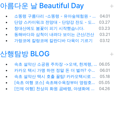
아름다운 날 Beautiful Day
등록일
소똥령 구름다리 -소똥령 - 유아숲체험원 - 장신유원지 / 캠핑장
04.01
등록일
단양 스카이워크 전망대 - 단양강 잔도 - 도담삼봉 / 석문 - 영월 청령포 입장료 주차료
03.27
등록일
청대산에도 봄꽃이 피기 시작했습니다.
03.23
등록일
동해바다와 삼척이 내려다 보이는 근산/건산
03.21
등록일
가랑코에 칼랑코에 칼란디바 다육이 기르기
03.12
산행탐방 BLOG
등록일
속초 설악산 소공원 주차장 ->오색, 한계령, 남교리, 백담사 용대리 택시 예약 방법
06.05
등록일
카카오 택시 가맹 하면 정말 돈 더 벌까? 수수료 대비 수익 분석과 비가맹의 영리한 선택
06.01
등록일
속초 설악산 택시 호출 꿀팁! 카카오택시로 빠르고 편하게 이용하는 방법
05.18
등록일
[속초 여행 코스] 속초해수욕장부터 영랑호까지, 꼭 가봐야 할 BEST 5
05.05
등록일
[인제 여행] 천상의 화원 곰배령, 야생화에 물들다 (예약 및 코스 팁)
04.26