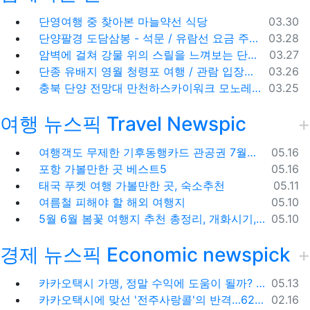
등록일
단영여행 중 찾아본 마늘약선 식당
03.30
등록일
단양팔경 도담삼봉 - 석문 / 유람선 요금 주차비
03.28
등록일
암벽에 걸쳐 강물 위의 스릴을 느껴보는 단양 잔도길
03.27
등록일
단종 유배지 영월 청령포 여행 / 관람 입장료 주차장
03.26
등록일
충북 단양 전망대 만천하스카이워크 모노레일 주차장 여행코스
03.25
여행 뉴스픽 Travel Newspic
등록일
여행객도 무제한 기후동행카드 관공권 7월출시
05.16
등록일
포항 가볼만한 곳 베스트5
05.16
등록일
태국 푸켓 여행 가볼만한 곳, 숙소추천
05.11
등록일
여름철 피해야 할 해외 여행지
05.10
등록일
5월 6월 봄꽃 여행지 추천 총정리, 개화시기, 지도공유
05.10
경제 뉴스픽 Economic newspick
등록일
카카오택시 가맹, 정말 수익에 도움이 될까? '봉이 김선달'식 수수료의 진실
05.13
등록일
카카오택시에 맞선 '전주사랑콜'의 반격…62% 가입해 순항
02.16