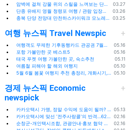
등록일
암벽에 걸쳐 강물 위의 스릴을 느껴보는 단양 잔도길
03.27
등록일
단종 유배지 영월 청령포 여행 / 관람 입장료 주차장
03.26
등록일
충북 단양 전망대 만천하스카이워크 모노레일 주차장 여행코스
03.25
여행 뉴스픽 Travel Newspic
등록일
여행객도 무제한 기후동행카드 관공권 7월출시
05.16
등록일
포항 가볼만한 곳 베스트5
05.16
등록일
태국 푸켓 여행 가볼만한 곳, 숙소추천
05.11
등록일
여름철 피해야 할 해외 여행지
05.10
등록일
5월 6월 봄꽃 여행지 추천 총정리, 개화시기, 지도공유
05.10
경제 뉴스픽 Economic
newspick
등록일
카카오택시 가맹, 정말 수익에 도움이 될까? '봉이 김선달'식 수수료의 진실
05.13
등록일
카카오택시에 맞선 '전주사랑콜'의 반격…62% 가입해 순항
02.16
등록일
순창군-개인택시조합, 관광안내·홍보 협약 체결
02.16
등록일