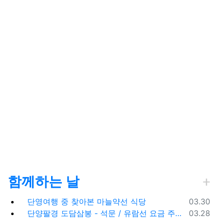
함께하는 날
등록일
단영여행 중 찾아본 마늘약선 식당
03.30
등록일
단양팔경 도담삼봉 - 석문 / 유람선 요금 주차비
03.28