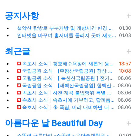
공지사항
등록일
설악산 탐방로 부분개방 및 개방시간 변경 안내(1.26.(금), 04:00 기준)
01.30
등록일
인터넷을 바꾸며 홈서버를 돌리지 못해 새로 시작합니다.
01.03
최근글
등록일
속초시 소식
청호해수욕장에 새롭게 등장한 아름다운 조형물! ✨
13:57
등록일
국립공원 소식
[주왕산국립공원] 정상 주봉 코스와 용추협곡 트래킹
10:08
등록일
국립공원 소식
[ 북한산국립공원 ] 전기차,수소차 등 무공해차량만 이용할 수 있는100% 친환경 야영장 - 북한산 사기막야영장
08.06
등록일
국립공원 소식
[태백산국립공원] 함백산, 운무가 가득한 싱그러운 풍경 속을 걷다
08.06
등록일
속초시 소식
하천·계곡 불법행위 특별 단속기간 운영
08.06
등록일
속초시 소식
속초시에 기부하고, 답례품도 1+1으로 받아가세요!
08.06
등록일
속초시 소식
☀️ 폭염, 미리 대비하면 더 안전합니다!
08.06
아름다운 날 Beautiful Day
등록일
소똥령 구름다리 -소똥령 - 유아숲체험원 - 장신유원지 / 캠핑장
04.01