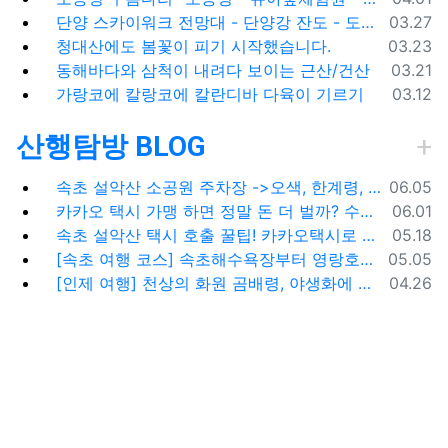
등록일
단양 스카이워크 전망대 - 단양강 잔도 - 도담삼봉 / 석문 - 영월 청령포 입장료 주차료
03.27
등록일
청대산에도 봄꽃이 피기 시작했습니다.
03.23
등록일
동해바다와 삼척이 내려다 보이는 근산/건산
03.21
등록일
가랑코에 칼랑코에 칼란디바 다육이 기르기
03.12
산행탐방 BLOG
등록일
속초 설악산 소공원 주차장 ->오색, 한계령, 남교리, 백담사 용대리 택시 예약 방법
06.05
등록일
카카오 택시 가맹 하면 정말 돈 더 벌까? 수수료 대비 수익 분석과 비가맹의 영리한 선택
06.01
등록일
속초 설악산 택시 호출 꿀팁! 카카오택시로 빠르고 편하게 이용하는 방법
05.18
등록일
[속초 여행 코스] 속초해수욕장부터 영랑호까지, 꼭 가봐야 할 BEST 5
05.05
등록일
[인제 여행] 천상의 화원 곰배령, 야생화에 물들다 (예약 및 코스 팁)
04.26