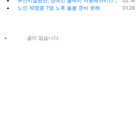
부산시설공단, 장애인 콜택시 자동배차시스템 시범 운영
02.16
등록일
노인 10명중 7명 노후 돌봄 준비 못해
01.28
글이 없습니다.