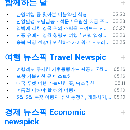
함께하는 날
등록일
단영여행 중 찾아본 마늘약선 식당
03.30
등록일
단양팔경 도담삼봉 - 석문 / 유람선 요금 주차비
03.28
등록일
암벽에 걸쳐 강물 위의 스릴을 느껴보는 단양 잔도길
03.27
등록일
단종 유배지 영월 청령포 여행 / 관람 입장료 주차장
03.26
등록일
충북 단양 전망대 만천하스카이워크 모노레일 주차장 여행코스
03.25
여행 뉴스픽 Travel Newspic
등록일
여행객도 무제한 기후동행카드 관공권 7월출시
05.16
등록일
포항 가볼만한 곳 베스트5
05.16
등록일
태국 푸켓 여행 가볼만한 곳, 숙소추천
05.11
등록일
여름철 피해야 할 해외 여행지
05.10
등록일
5월 6월 봄꽃 여행지 추천 총정리, 개화시기, 지도공유
05.10
경제 뉴스픽 Economic
newspick