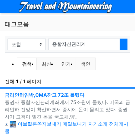
메뉴
태그모음
태그
검색
검색
최신
인기
색인
전체
1
/ 1 페이지
태
새창으로 보기
금리인하임박,CMA잔고 72조 몰렸다
증권사 종합자산관리계좌에서 75조원이 몰렸다. 미국의 금
리인하 전망이 확산하면서 증시에 돈이 몰리고 있다. 증권
사가 고객이 맡긴 돈을 국고채,양…
등록자
아브틸론
쪽지보내기
메일보내기
자기소개
전체게시
물