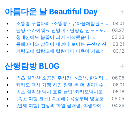
아름다운 날 Beautiful Day
등록일
소똥령 구름다리 -소똥령 - 유아숲체험원 - 장신유원지 / 캠핑장
04.01
등록일
단양 스카이워크 전망대 - 단양강 잔도 - 도담삼봉 / 석문 - 영월 청령포 입장료 주차료
03.27
등록일
청대산에도 봄꽃이 피기 시작했습니다.
03.23
등록일
동해바다와 삼척이 내려다 보이는 근산/건산
03.21
등록일
가랑코에 칼랑코에 칼란디바 다육이 기르기
03.12
산행탐방 BLOG
등록일
속초 설악산 소공원 주차장 ->오색, 한계령, 남교리, 백담사 용대리 택시 예약 방법
06.05
등록일
카카오 택시 가맹 하면 정말 돈 더 벌까? 수수료 대비 수익 분석과 비가맹의 영리한 선택
06.01
등록일
속초 설악산 택시 호출 꿀팁! 카카오택시로 빠르고 편하게 이용하는 방법
05.18
등록일
[속초 여행 코스] 속초해수욕장부터 영랑호까지, 꼭 가봐야 할 BEST 5
05.05
등록일
[인제 여행] 천상의 화원 곰배령, 야생화에 물들다 (예약 및 코스 팁)
04.26