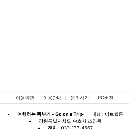
이용약관
이용안내
문의하기
PC버전
여행하는 뜸부기 - Go on a Trip
대표 : 아브틸론
강원특별자치도 속초시 조양동
전화 : 033-123-4567