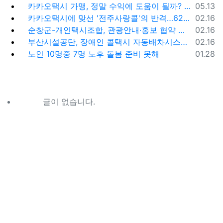
등록일
카카오택시 가맹, 정말 수익에 도움이 될까? '봉이 김선달'식 수수료의 진실
05.13
등록일
카카오택시에 맞선 '전주사랑콜'의 반격…62% 가입해 순항
02.16
등록일
순창군-개인택시조합, 관광안내·홍보 협약 체결
02.16
등록일
부산시설공단, 장애인 콜택시 자동배차시스템 시범 운영
02.16
등록일
노인 10명중 7명 노후 돌봄 준비 못해
01.28
글이 없습니다.