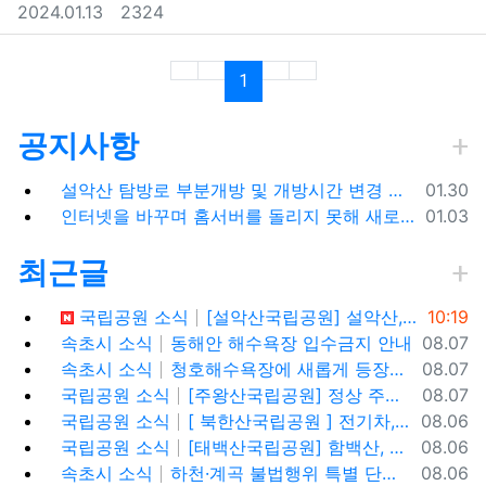
등록일
조회
2024.01.13
2324
(current)
1
공지사항
등록일
설악산 탐방로 부분개방 및 개방시간 변경 안내(1.26.(금), 04:00 기준)
01.30
등록일
인터넷을 바꾸며 홈서버를 돌리지 못해 새로 시작합니다.
01.03
최근글
등록일
국립공원 소식
[설악산국립공원] 설악산, 싱그러운 대청봉과 내설악의 비경을 찾아서
10:19
등록일
속초시 소식
동해안 해수욕장 입수금지 안내
08.07
등록일
속초시 소식
청호해수욕장에 새롭게 등장한 아름다운 조형물! ✨
08.07
등록일
국립공원 소식
[주왕산국립공원] 정상 주봉 코스와 용추협곡 트래킹
08.07
등록일
국립공원 소식
[ 북한산국립공원 ] 전기차,수소차 등 무공해차량만 이용할 수 있는100% 친환경 야영장 - 북한산 사기막야영장
08.06
등록일
국립공원 소식
[태백산국립공원] 함백산, 운무가 가득한 싱그러운 풍경 속을 걷다
08.06
등록일
속초시 소식
하천·계곡 불법행위 특별 단속기간 운영
08.06