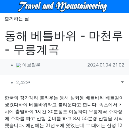
메뉴
함께하는 날
동해 베틀바위 - 마천루
- 무릉계곡
작성자 정보
작성
작성일
아브틸론
2024.01.04 21:02
컨텐츠 정보
조회
목록
게시
2,422
본문
한국의 장가계라 불리우는 동해 삼화동 베틀바위 베틀같이
생겼다하여 베틀바위라고 불리운다고 합니다. 속초에서 7
시에 출발하여 1시간 30분정도 이동하여 무릉계곡 주차장
에 주차를 하고 산행 준비를 하고 8시 55분경 산행을 시작
했습니다. 예전에는 21년도에 왔었는데 그 때에는 산성 12