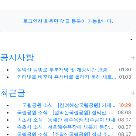
로그인한 회원만 댓글 등록이 가능합니다.
목록
게
공지사항
등록일
설악산 탐방로 부분개방 및 개방시간 변경 안내(1.26.(금), 04:00 기준)
01.30
등록일
인터넷을 바꾸며 홈서버를 돌리지 못해 새로 시작합니다.
01.03
최근글
등록일
국립공원 소식
[한려해상국립공원] 거제도 신선대, 바람의 언덕(사유지), 우제봉 전망대, 거제도 여행코스
10:29
등록일
국립공원 소식
[설악산국립공원] 설악산, 싱그러운 대청봉과 내설악의 비경을 찾아서
08.08
등록일
속초시 소식
동해안 해수욕장 입수금지 안내
08.07
등록일
속초시 소식
청호해수욕장에 새롭게 등장한 아름다운 조형물! ✨
08.07
등록일
국립공원 소식
[주왕산국립공원] 정상 주봉 코스와 용추협곡 트래킹
08.07