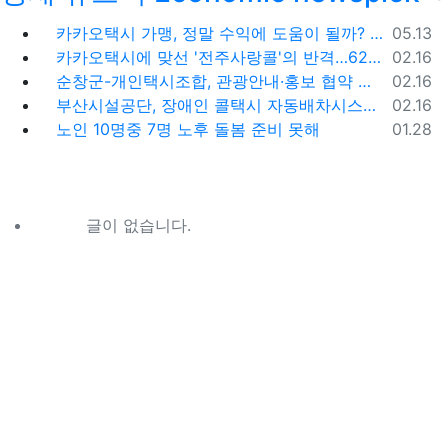
등록일
카카오택시 가맹, 정말 수익에 도움이 될까? '봉이 김선달'식 수수료의 진실
05.13
등록일
카카오택시에 맞선 '전주사랑콜'의 반격…62% 가입해 순항
02.16
등록일
순창군-개인택시조합, 관광안내·홍보 협약 체결
02.16
등록일
부산시설공단, 장애인 콜택시 자동배차시스템 시범 운영
02.16
등록일
노인 10명중 7명 노후 돌봄 준비 못해
01.28
글이 없습니다.