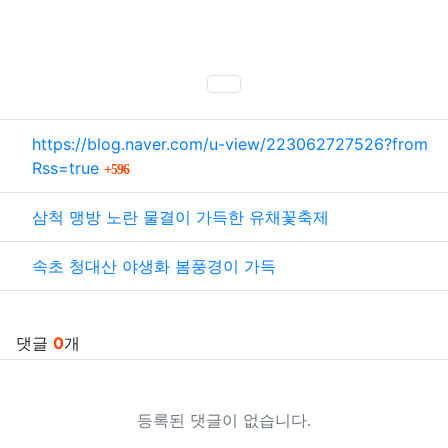
SNS 공유
관련자료
https://blog.naver.com/u-view/223062727526?from
회 연결
Rss=true
596
삼척 맹방 노란 물결이 가득한 유채꽃축제
속초 청대산 야생화 봄풍경이 가득
댓글
0
개
등록된 댓글이 없습니다.