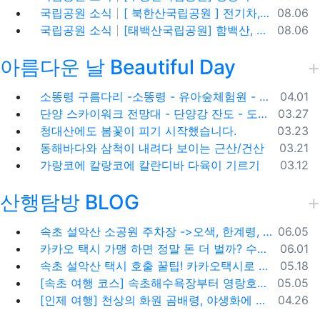
등록일
국립공원 소식
[ 북한산국립공원 ] 전기차,수소차 등 무공해차량만 이용할 수 있는100% 친환경 야영장 - 북한산 사기막야영장
08.06
등록일
국립공원 소식
[태백산국립공원] 함백산, 운무가 가득한 싱그러운 풍경 속을 걷다
08.06
아름다운 날 Beautiful Day
등록일
소똥령 구름다리 -소똥령 - 유아숲체험원 - 장신유원지 / 캠핑장
04.01
등록일
단양 스카이워크 전망대 - 단양강 잔도 - 도담삼봉 / 석문 - 영월 청령포 입장료 주차료
03.27
등록일
청대산에도 봄꽃이 피기 시작했습니다.
03.23
등록일
동해바다와 삼척이 내려다 보이는 근산/건산
03.21
등록일
가랑코에 칼랑코에 칼란디바 다육이 기르기
03.12
산행탐방 BLOG
등록일
속초 설악산 소공원 주차장 ->오색, 한계령, 남교리, 백담사 용대리 택시 예약 방법
06.05
등록일
카카오 택시 가맹 하면 정말 돈 더 벌까? 수수료 대비 수익 분석과 비가맹의 영리한 선택
06.01
등록일
속초 설악산 택시 호출 꿀팁! 카카오택시로 빠르고 편하게 이용하는 방법
05.18
등록일
[속초 여행 코스] 속초해수욕장부터 영랑호까지, 꼭 가봐야 할 BEST 5
05.05
등록일
[인제 여행] 천상의 화원 곰배령, 야생화에 물들다 (예약 및 코스 팁)
04.26