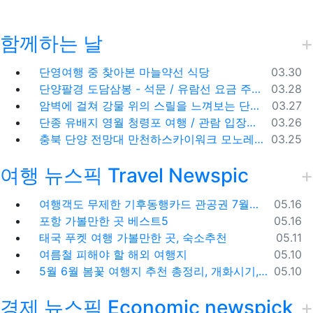
함께하는 날
등록일
단영여행 중 찾아본 마늘약선 식당
03.30
등록일
단양팔경 도담삼봉 - 석문 / 유람선 요금 주차비
03.28
등록일
암벽에 걸쳐 강물 위의 스릴을 느껴보는 단양 잔도길
03.27
등록일
단종 유배지 영월 청령포 여행 / 관람 입장료 주차장
03.26
등록일
충북 단양 전망대 만천하스카이워크 모노레일 주차장 여행코스
03.25
여행 뉴스픽 Travel Newspic
등록일
여행객도 무제한 기후동행카드 관공권 7월출시
05.16
등록일
포항 가볼만한 곳 베스트5
05.16
등록일
태국 푸켓 여행 가볼만한 곳, 숙소추천
05.11
등록일
여름철 피해야 할 해외 여행지
05.10
등록일
5월 6월 봄꽃 여행지 추천 총정리, 개화시기, 지도공유
05.10
경제 뉴스픽 Economic newspick