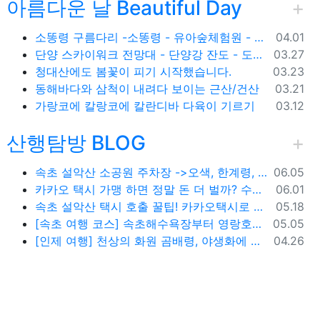
아름다운 날 Beautiful Day
등록일
소똥령 구름다리 -소똥령 - 유아숲체험원 - 장신유원지 / 캠핑장
04.01
등록일
단양 스카이워크 전망대 - 단양강 잔도 - 도담삼봉 / 석문 - 영월 청령포 입장료 주차료
03.27
등록일
청대산에도 봄꽃이 피기 시작했습니다.
03.23
등록일
동해바다와 삼척이 내려다 보이는 근산/건산
03.21
등록일
가랑코에 칼랑코에 칼란디바 다육이 기르기
03.12
산행탐방 BLOG
등록일
속초 설악산 소공원 주차장 ->오색, 한계령, 남교리, 백담사 용대리 택시 예약 방법
06.05
등록일
카카오 택시 가맹 하면 정말 돈 더 벌까? 수수료 대비 수익 분석과 비가맹의 영리한 선택
06.01
등록일
속초 설악산 택시 호출 꿀팁! 카카오택시로 빠르고 편하게 이용하는 방법
05.18
등록일
[속초 여행 코스] 속초해수욕장부터 영랑호까지, 꼭 가봐야 할 BEST 5
05.05
등록일
[인제 여행] 천상의 화원 곰배령, 야생화에 물들다 (예약 및 코스 팁)
04.26