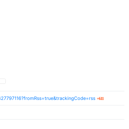
SNS 공유
회 연결
3427797116?fromRss=true&trackingCode=rss
611