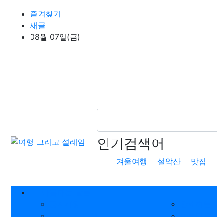
상단 네비
즐겨찾기
새글
08월 07일(금)
인기검색어
겨울여행
설악산
맛집
메인 메뉴
아름다운 날들
공지사항
함께하는 
뜸부기의 여행
아름다운 