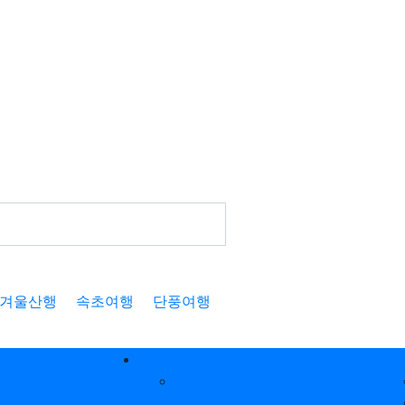
겨울산행
속초여행
단풍여행
뉴스워크/인터넷
날
국립공원 소식 Nationalpark
여행
News