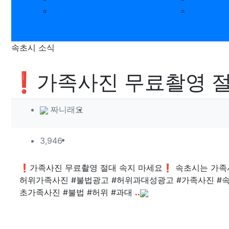
즐거움이 있는 축제
동영상으로
속초시 소식
❗가족사진 무료촬영 절
작성자 정보
작성
짜니래요
컨텐츠 정보
조회
3,946
본문
❗가족사진 무료촬영 절대 속지 마세요❗ 속초시는 가족사
허위가족사진 #불법광고 #허위과대성광고 #가족사진 #속
초가족사진 #불법 #허위 #과대
..