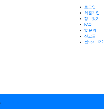
로그인
회원가입
정보찾기
FAQ
1:1문의
신고글
접속자 122
갤러리 Gallery
경제 뉴스픽 Economic