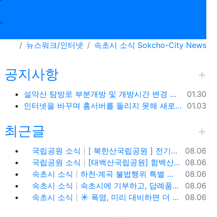
newspick
질문답변
뉴스워크/인터넷
속초시 소식 Sokcho-City News
공지사항
등록일
설악산 탐방로 부분개방 및 개방시간 변경 안내(1.26.(금), 04:00 기준)
01.30
등록일
인터넷을 바꾸며 홈서버를 돌리지 못해 새로 시작합니다.
01.03
최근글
 옵션
등록일
국립공원 소식
[ 북한산국립공원 ] 전기차,수소차 등 무공해차량만 이용할 수 있는100% 친환경 야영장 - 북한산 사기막야영장
08.06
등록일
국립공원 소식
[태백산국립공원] 함백산, 운무가 가득한 싱그러운 풍경 속을 걷다
08.06
등록일
속초시 소식
하천·계곡 불법행위 특별 단속기간 운영
08.06
등록일
속초시 소식
속초시에 기부하고, 답례품도 1+1으로 받아가세요!
08.06
등록일
속초시 소식
☀️ 폭염, 미리 대비하면 더 안전합니다!
08.06