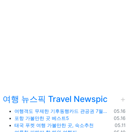
물 옵션
여행 뉴스픽 Travel Newspic
등록일
여행객도 무제한 기후동행카드 관공권 7월출시
05.16
등록일
포항 가볼만한 곳 베스트5
05.16
등록일
태국 푸켓 여행 가볼만한 곳, 숙소추천
05.11