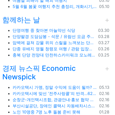
등록일
여름철 피해야 할 해외 여행지
05.10
등록일
5월 6월 봄꽃 여행지 추천 총정리, 개화시기, 지도공유
05.10
함께하는 날
등록일
단영여행 중 찾아본 마늘약선 식당
03.30
등록일
단양팔경 도담삼봉 - 석문 / 유람선 요금 주차비
03.28
등록일
암벽에 걸쳐 강물 위의 스릴을 느껴보는 단양 잔도길
03.27
등록일
단종 유배지 영월 청령포 여행 / 관람 입장료 주차장
03.26
등록일
충북 단양 전망대 만천하스카이워크 모노레일 주차장 여행코스
03.25
경제 뉴스픽 Economic
Newspick
등록일
카카오택시 가맹, 정말 수익에 도움이 될까? '봉이 김선달'식 수수료의 진실
05.13
등록일
카카오택시에 맞선 '전주사랑콜'의 반격…62% 가입해 순항
02.16
등록일
순창군-개인택시조합, 관광안내·홍보 협약 체결
02.16
등록일
부산시설공단, 장애인 콜택시 자동배차시스템 시범 운영
02.16
등록일
노인 10명중 7명 노후 돌봄 준비 못해
01.28