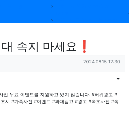
 보는 여행기
속초시 소식 Sokcho-City
News
여행 뉴스픽 Travel Newspick
대 속지 마세요❗
작성일
2024.06.15 12:30
목록
게시물
진 무료 이벤트를 지원하고 있지 않습니다. #허위광고 #
초시 #가족사진 #이벤트 #과대광고 #광고 #속초사진 #속