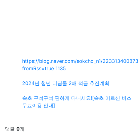
SNS 공유
관련자료
https://blog.naver.com/sokcho_n1/22331340087
회 연결
fromRss=true
1135
2024년 청년 디딤돌 2배 적금 추진계획
속초 구석구석 편하게 다니세요![속초 어르신 버스
무료이용 안내]
댓글
0
개