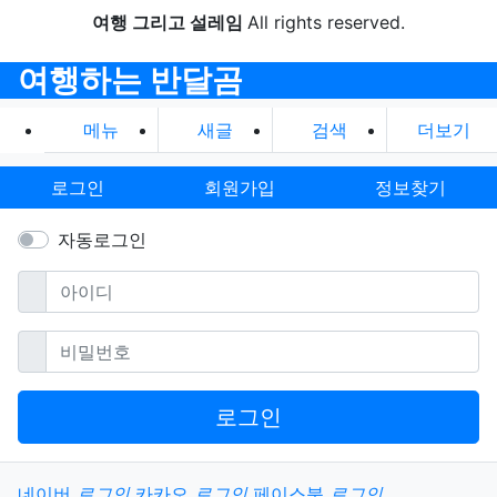
여행 그리고 설레임
All rights reserved.
여행하는 반달곰
메뉴
새글
검색
더보기
로그인
회원가입
정보찾기
자동로그인
필수
아이디
필수
비밀번호
로그인
소셜계정으로 로그인
네이버
로그인
카카오
로그인
페이스북
로그인