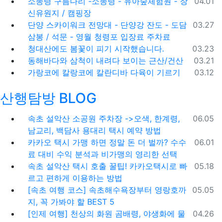
등록일
소똥령 구름다리 -소똥령 - 유아숲체험원 - 장
04.01
신유원지 / 캠핑장
등록일
단양 스카이워크 전망대 - 단양강 잔도 - 도담
03.27
삼봉 / 석문 - 영월 청령포 입장료 주차료
등록일
청대산에도 봄꽃이 피기 시작했습니다.
03.23
등록일
동해바다와 삼척이 내려다 보이는 근산/건산
03.21
등록일
가랑코에 칼랑코에 칼란디바 다육이 기르기
03.12
산행탐방 BLOG
등록일
속초 설악산 소공원 주차장 ->오색, 한계령,
06.05
남교리, 백담사 용대리 택시 예약 방법
등록일
카카오 택시 가맹 하면 정말 돈 더 벌까? 수수
06.01
료 대비 수익 분석과 비가맹의 영리한 선택
등록일
속초 설악산 택시 호출 꿀팁! 카카오택시로 빠
05.18
르고 편하게 이용하는 방법
등록일
[속초 여행 코스] 속초해수욕장부터 영랑호까
05.05
지, 꼭 가봐야 할 BEST 5
등록일
[인제 여행] 천상의 화원 곰배령, 야생화에 물
04.26