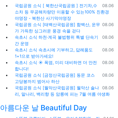
등록일
국립공원 소식
[ 북한산국립공원 ] 전기차,수
08.06
소차 등 무공해차량만 이용할 수 있는100% 친환경
야영장 - 북한산 사기막야영장
등록일
국립공원 소식
[태백산국립공원] 함백산, 운무
08.06
가 가득한 싱그러운 풍경 속을 걷다
등록일
속초시 소식
하천·계곡 불법행위 특별 단속기
08.06
간 운영
등록일
속초시 소식
속초시에 기부하고, 답례품도
08.06
1+1으로 받아가세요!
등록일
속초시 소식
☀️ 폭염, 미리 대비하면 더 안전
08.06
합니다!
등록일
국립공원 소식
[금정산국립공원] 동문 코스
08.06
고당봉까지 범어사 하산
등록일
국립공원 소식
[월악산국립공원] 월악산 솔나
08.06
리, 말나리, 백리향 등 암릉에 피는 7월 여름 야생화
아름다운 날 Beautiful Day