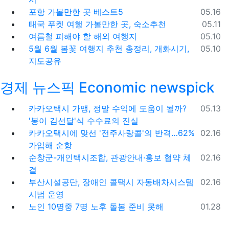
등록일
포항 가볼만한 곳 베스트5
05.16
등록일
태국 푸켓 여행 가볼만한 곳, 숙소추천
05.11
등록일
여름철 피해야 할 해외 여행지
05.10
등록일
5월 6월 봄꽃 여행지 추천 총정리, 개화시기,
05.10
지도공유
경제 뉴스픽 Economic newspick
등록일
카카오택시 가맹, 정말 수익에 도움이 될까?
05.13
'봉이 김선달'식 수수료의 진실
등록일
카카오택시에 맞선 '전주사랑콜'의 반격…62%
02.16
가입해 순항
등록일
순창군-개인택시조합, 관광안내·홍보 협약 체
02.16
결
등록일
부산시설공단, 장애인 콜택시 자동배차시스템
02.16
시범 운영
등록일
노인 10명중 7명 노후 돌봄 준비 못해
01.28