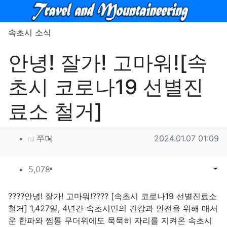
메뉴
속초시 소식
안녕! 잘가! 고마워![속
초시 코로나19 선별진
료소 철거]
작성자 정보
작성
작성일
쭈미
2024.01.07 01:09
컨텐츠 정보
조회
목록
게시
5,078
본문
????안녕! 잘가! 고마워!???? [속초시 코로나19 선별진료소
철거] 1,427일, 4년간 속초시민의 건강과 안전을 위해 매서
운 한파와 찜통 무더위에도 묵묵히 자리를 지켜온 속초시