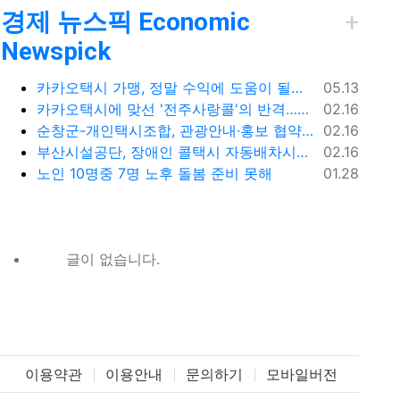
경제 뉴스픽 Economic
Newspick
등록일
카카오택시 가맹, 정말 수익에 도움이 될까? '봉이 김선달'식 수수료의 진실
05.13
등록일
카카오택시에 맞선 '전주사랑콜'의 반격…62% 가입해 순항
02.16
등록일
순창군-개인택시조합, 관광안내·홍보 협약 체결
02.16
등록일
부산시설공단, 장애인 콜택시 자동배차시스템 시범 운영
02.16
등록일
노인 10명중 7명 노후 돌봄 준비 못해
01.28
글이 없습니다.
이용약관
이용안내
문의하기
모바일버전