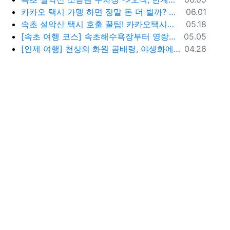
등록일
카카오 택시 가맹 하면 정말 돈 더 벌까? 수수료 대비 수익 분석과 비가맹의 영리한 선택
06.01
등록일
속초 설악산 택시 호출 꿀팁! 카카오택시로 빠르고 편하게 이용하는 방법
05.18
등록일
[속초 여행 코스] 속초해수욕장부터 영랑호까지, 꼭 가봐야 할 BEST 5
05.05
등록일
[인제 여행] 천상의 화원 곰배령, 야생화에 물들다 (예약 및 코스 팁)
04.26