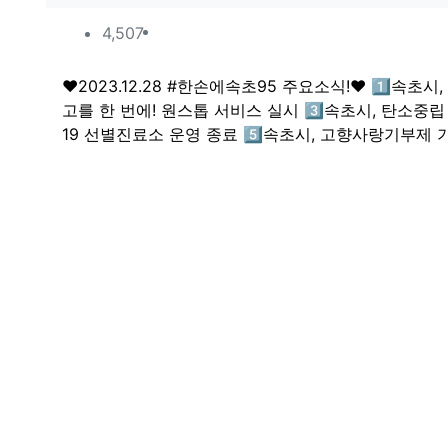
컨텐츠 정보
조회
4,507
본문
❤️2023.12.28 #한손에속초95 주요소식!❤️ 1️⃣
고를 한 번에! 원스톱 서비스 실시 3️⃣속초시, 탄소중
19 선별진료소 운영 종료 5️⃣속초시, 고향사랑기부제 