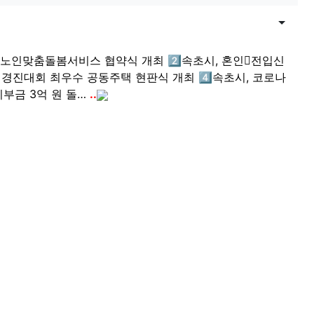
목록
게시물
속초시, 노인맞춤돌봄서비스 협약식 개최 2️⃣속초시, 혼인전입신
립 경진대회 최우수 공동주택 현판식 개최 4️⃣속초시, 코로나
기부금 3억 원 돌…
..