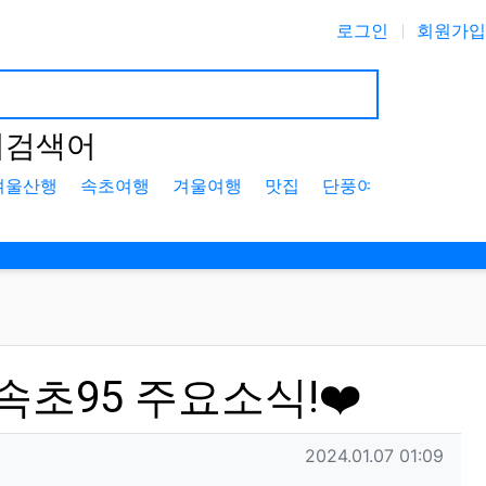
로그인
회원가입
기검색어
겨울산행
속초여행
겨울여행
맛집
단풍여행
설악산
손에속초95 주요소식!❤️
작성일
2024.01.07 01:09