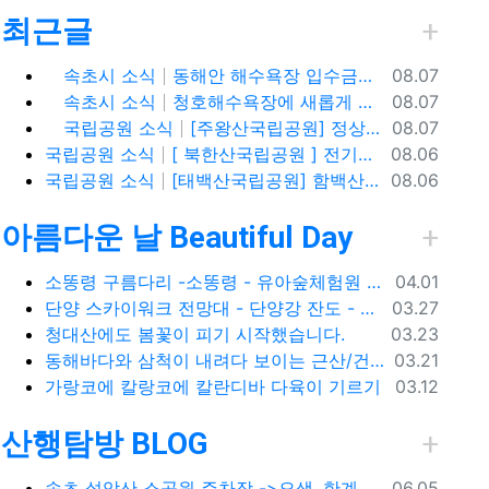
최근글
 옵션
등록일
속초시 소식
동해안 해수욕장 입수금지 안내
08.07
등록일
속초시 소식
청호해수욕장에 새롭게 등장한 아름다운 조형물! ✨
08.07
등록일
국립공원 소식
[주왕산국립공원] 정상 주봉 코스와 용추협곡 트래킹
08.07
등록일
국립공원 소식
[ 북한산국립공원 ] 전기차,수소차 등 무공해차량만 이용할 수 있는100% 친환경 야영장 - 북한산 사기막야영장
08.06
등록일
국립공원 소식
[태백산국립공원] 함백산, 운무가 가득한 싱그러운 풍경 속을 걷다
08.06
아름다운 날 Beautiful Day
등록일
소똥령 구름다리 -소똥령 - 유아숲체험원 - 장신유원지 / 캠핑장
04.01
등록일
단양 스카이워크 전망대 - 단양강 잔도 - 도담삼봉 / 석문 - 영월 청령포 입장료 주차료
03.27
등록일
청대산에도 봄꽃이 피기 시작했습니다.
03.23
등록일
동해바다와 삼척이 내려다 보이는 근산/건산
03.21
등록일
가랑코에 칼랑코에 칼란디바 다육이 기르기
03.12
산행탐방 BLOG
등록일
속초 설악산 소공원 주차장 ->오색, 한계령, 남교리, 백담사 용대리 택시 예약 방법
06.05