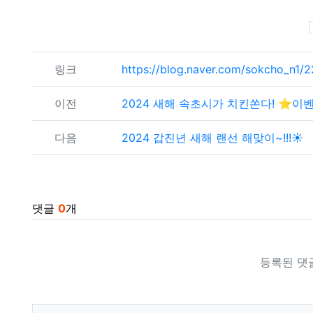
관련자료
링크
https://blog.naver.com/sokcho_n1
이전
2024 새해 속초시가 치킨쏜다! ⭐이
다음
2024 갑진년 새해 랜선 해맞이~!!!☀️
댓글
0
개
등록된 댓