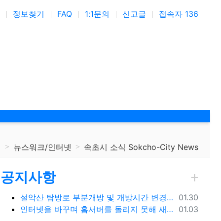
정보찾기
FAQ
1:1문의
신고글
접속자 136
뉴스워크/인터넷
속초시 소식 Sokcho-City News
공지사항
등록일
설악산 탐방로 부분개방 및 개방시간 변경 안내(1.26.(금), 04:00 기준)
01.30
등록일
인터넷을 바꾸며 홈서버를 돌리지 못해 새로 시작합니다.
01.03