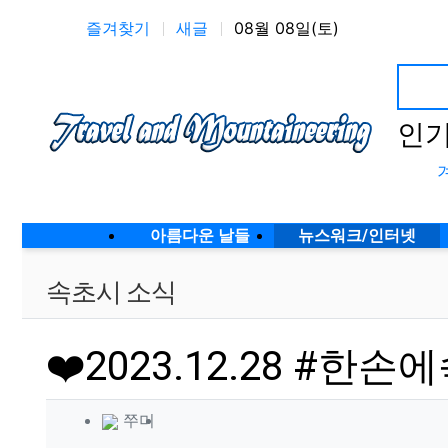
상단 네비
즐겨찾기
새글
08월 08일(토)
인
메인 메뉴
아름다운 날들
뉴스워크/인터넷
속초시 소식
❤️2023.12.28 #한
작성자 정보
작성
쭈미