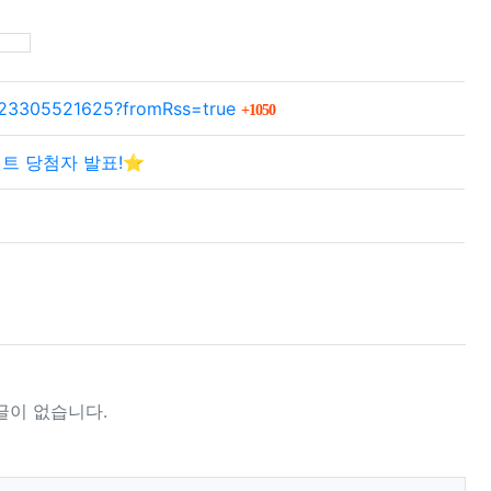
SNS 공유
회 연결
/223305521625?fromRss=true
1050
벤트 당첨자 발표!⭐
글이 없습니다.