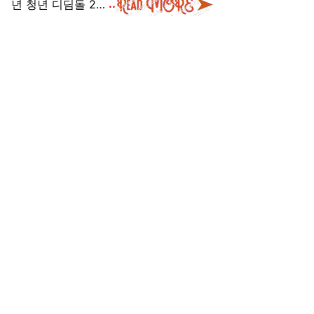
년 청년 디딤돌 2…
..