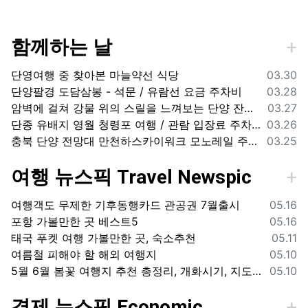
함께하는 날
등록일
단영여행 중 찾아본 마늘약선 식당
03.30
등록일
단양팔경 도담삼봉 - 석문 / 유람선 요금 주차비
03.28
등록일
암벽에 걸쳐 강물 위의 스릴을 느껴보는 단양 잔도길
03.27
등록일
단종 유배지 영월 청령포 여행 / 관람 입장료 주차장
03.26
등록일
충북 단양 전망대 만천하스카이워크 모노레일 주차장 여행코스
03.25
여행 뉴스픽 Travel Newspic
등록일
여행객도 무제한 기후동행카드 관공권 7월출시
05.16
등록일
포항 가볼만한 곳 베스트5
05.16
등록일
태국 푸켓 여행 가볼만한 곳, 숙소추천
05.11
등록일
여름철 피해야 할 해외 여행지
05.10
등록일
5월 6월 봄꽃 여행지 추천 총정리, 개화시기, 지도공유
05.10
경제 뉴스픽 Economic