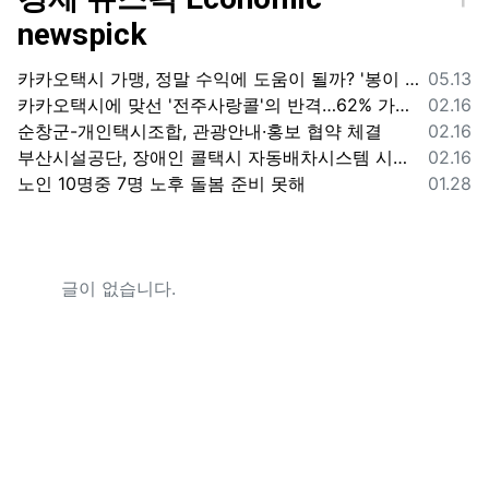
newspick
등록일
카카오택시 가맹, 정말 수익에 도움이 될까? '봉이 김선달'식 수수료의 진실
05.13
등록일
카카오택시에 맞선 '전주사랑콜'의 반격…62% 가입해 순항
02.16
등록일
순창군-개인택시조합, 관광안내·홍보 협약 체결
02.16
등록일
부산시설공단, 장애인 콜택시 자동배차시스템 시범 운영
02.16
등록일
노인 10명중 7명 노후 돌봄 준비 못해
01.28
글이 없습니다.