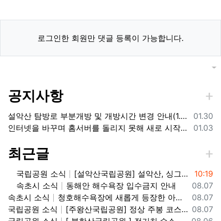
로그인한 회원만 댓글 등록이 가능합니다.
목록
게
공지사항
등록일
설악산 탐방로 부분개방 및 개방시간 변경 안내(1.26.(금), 04:00 기준)
01.30
등록일
인터넷을 바꾸며 홈서버를 돌리지 못해 새로 시작합니다.
01.03
최근글
등록일
국립공원 소식
[설악산국립공원] 설악산, 싱그러운 대청봉과 내설악의 비경을 찾아서
10:19
등록일
속초시 소식
동해안 해수욕장 입수금지 안내
08.07
등록일
속초시 소식
청호해수욕장에 새롭게 등장한 아름다운 조형물! ✨
08.07
등록일
국립공원 소식
[주왕산국립공원] 정상 주봉 코스와 용추협곡 트래킹
08.07
등록일
국립공원 소식
[ 북한산국립공원 ] 전기차,수소차 등 무공해차량만 이용할 수 있는100% 친환경 야영장 - 북한산 사기막야영장
08.06