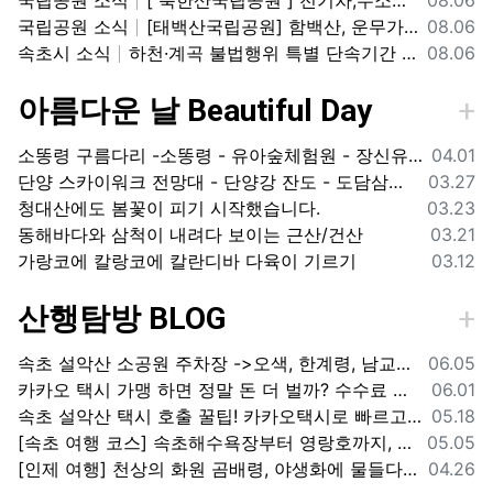
등록일
국립공원 소식
[태백산국립공원] 함백산, 운무가 가득한 싱그러운 풍경 속을 걷다
08.06
등록일
속초시 소식
하천·계곡 불법행위 특별 단속기간 운영
08.06
아름다운 날 Beautiful Day
등록일
소똥령 구름다리 -소똥령 - 유아숲체험원 - 장신유원지 / 캠핑장
04.01
등록일
단양 스카이워크 전망대 - 단양강 잔도 - 도담삼봉 / 석문 - 영월 청령포 입장료 주차료
03.27
등록일
청대산에도 봄꽃이 피기 시작했습니다.
03.23
등록일
동해바다와 삼척이 내려다 보이는 근산/건산
03.21
등록일
가랑코에 칼랑코에 칼란디바 다육이 기르기
03.12
산행탐방 BLOG
등록일
속초 설악산 소공원 주차장 ->오색, 한계령, 남교리, 백담사 용대리 택시 예약 방법
06.05
등록일
카카오 택시 가맹 하면 정말 돈 더 벌까? 수수료 대비 수익 분석과 비가맹의 영리한 선택
06.01
등록일
속초 설악산 택시 호출 꿀팁! 카카오택시로 빠르고 편하게 이용하는 방법
05.18
등록일
[속초 여행 코스] 속초해수욕장부터 영랑호까지, 꼭 가봐야 할 BEST 5
05.05
등록일
[인제 여행] 천상의 화원 곰배령, 야생화에 물들다 (예약 및 코스 팁)
04.26