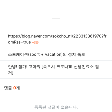
SNS 공유
관련자료
https://blog.naver.com/sokcho_n1/223313361970?fr
회 연결
omRss=true
810
스포케이션(sport + vacation)의 성지 속초
안녕! 잘가! 고마워![속초시 코로나19 선별진료소 철
거]
댓글
0
개
등록된 댓글이 없습니다.