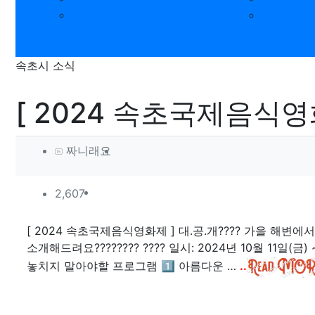
즐거움이 있는 축제
동영상으로
속초시 소식
[ 2024 속초국제음식영
작성자 정보
작성
짜니래요
컨텐츠 정보
조회
2,607
본문
[ 2024 속초국제음식영화제 ] 대.공.개???? 가을 해
소개해드려요???????? ???? 일시: 2024년 10월 11일(금) 
놓치지 말아야할 프로그램 1️⃣ 아름다운 …
..