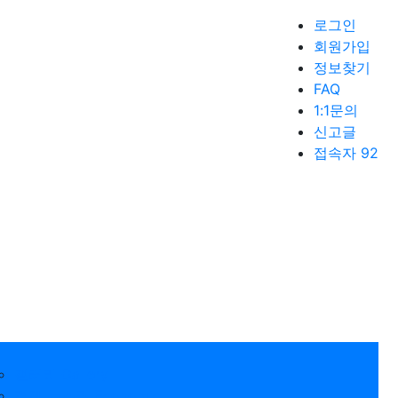
로그인
회원가입
정보찾기
FAQ
1:1문의
신고글
접속자 92
갤러리 Gallery
경제 뉴스픽 Economic