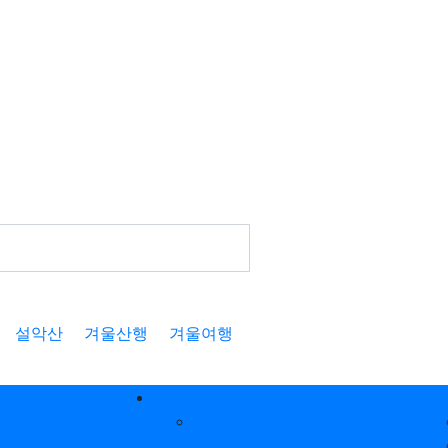
설악산
겨울산행
겨울여행
뉴스워크/인터넷
날
국립공원 소식 Nationalpark
여행
News