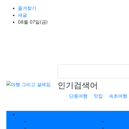
상단 네비
즐겨찾기
새글
08월 07일(금)
인기검색어
단풍여행
맛집
속초여행
메인 메뉴
아름다운 날들
공지사항
함께하는 
뜸부기의 여행
아름다운 