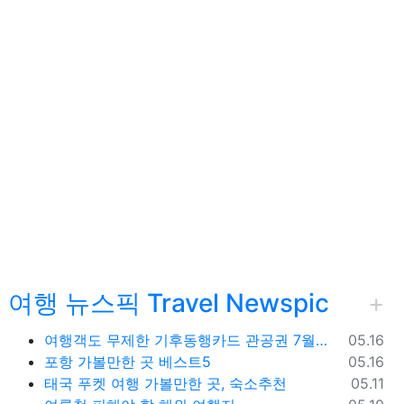
여행 뉴스픽 Travel Newspic
물 옵션
등록일
여행객도 무제한 기후동행카드 관공권 7월출시
05.16
등록일
포항 가볼만한 곳 베스트5
05.16
등록일
태국 푸켓 여행 가볼만한 곳, 숙소추천
05.11