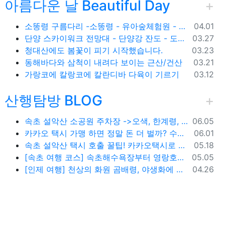
아름다운 날 Beautiful Day
등록일
소똥령 구름다리 -소똥령 - 유아숲체험원 - 장신유원지 / 캠핑장
04.01
등록일
단양 스카이워크 전망대 - 단양강 잔도 - 도담삼봉 / 석문 - 영월 청령포 입장료 주차료
03.27
등록일
청대산에도 봄꽃이 피기 시작했습니다.
03.23
등록일
동해바다와 삼척이 내려다 보이는 근산/건산
03.21
등록일
가랑코에 칼랑코에 칼란디바 다육이 기르기
03.12
산행탐방 BLOG
등록일
속초 설악산 소공원 주차장 ->오색, 한계령, 남교리, 백담사 용대리 택시 예약 방법
06.05
등록일
카카오 택시 가맹 하면 정말 돈 더 벌까? 수수료 대비 수익 분석과 비가맹의 영리한 선택
06.01
등록일
속초 설악산 택시 호출 꿀팁! 카카오택시로 빠르고 편하게 이용하는 방법
05.18
등록일
[속초 여행 코스] 속초해수욕장부터 영랑호까지, 꼭 가봐야 할 BEST 5
05.05
등록일
[인제 여행] 천상의 화원 곰배령, 야생화에 물들다 (예약 및 코스 팁)
04.26