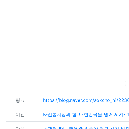
관련자료
링크
https://blog.naver.com/sokcho_n1/22
이전
K-전통시장의 힘! 대한민국을 넘어 세계로!
다음
초대형 짜니,래요와 인증샷 찍고 치킨 받자