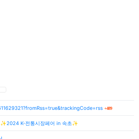
SNS 공유
회 연결
3611629321?fromRss=true&trackingCode=rss
489
✨2024 K-전통시장페어 in 속초✨
!