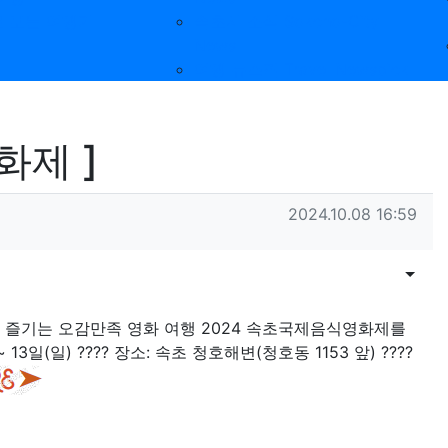
 보는 여행기
속초시 소식 Sokcho-City
News
여행 뉴스픽 Travel Newspick
화제 ]
작성일
2024.10.08 16:59
목록
게시물
변에서 즐기는 오감만족 영화 여행 2024 속초국제음식영화제를
~ 13일(일) ???? 장소: 속초 청호해변(청호동 1153 앞) ????