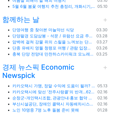
등록일
여름철 피해야 할 해외 여행지
05.10
등록일
5월 6월 봄꽃 여행지 추천 총정리, 개화시기, 지도공유
05.10
함께하는 날
등록일
단영여행 중 찾아본 마늘약선 식당
03.30
등록일
단양팔경 도담삼봉 - 석문 / 유람선 요금 주차비
03.28
등록일
암벽에 걸쳐 강물 위의 스릴을 느껴보는 단양 잔도길
03.27
등록일
단종 유배지 영월 청령포 여행 / 관람 입장료 주차장
03.26
등록일
충북 단양 전망대 만천하스카이워크 모노레일 주차장 여행코스
03.25
경제 뉴스픽 Economic
Newspick
등록일
카카오택시 가맹, 정말 수익에 도움이 될까? '봉이 김선달'식 수수료의 진실
05.13
등록일
카카오택시에 맞선 '전주사랑콜'의 반격…62% 가입해 순항
02.16
등록일
순창군-개인택시조합, 관광안내·홍보 협약 체결
02.16
등록일
부산시설공단, 장애인 콜택시 자동배차시스템 시범 운영
02.16
등록일
노인 10명중 7명 노후 돌봄 준비 못해
01.28