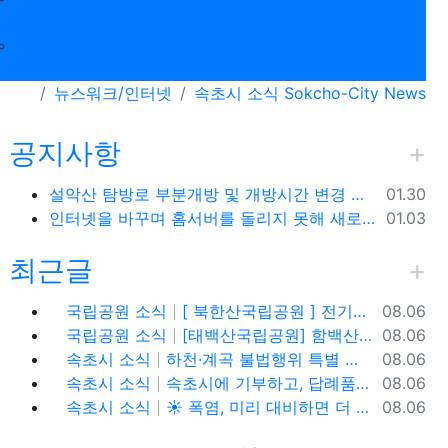
newspick
질문답변
뉴스워크/인터넷
속초시 소식 Sokcho-City News
공지사항
등록일
설악산 탐방로 부분개방 및 개방시간 변경 안내(1.26.(금), 04:00 기준)
01.30
등록일
인터넷을 바꾸며 홈서버를 돌리지 못해 새로 시작합니다.
01.03
최근글
 옵션
등록일
국립공원 소식
[ 북한산국립공원 ] 전기차,수소차 등 무공해차량만 이용할 수 있는100% 친환경 야영장 - 북한산 사기막야영장
08.06
등록일
국립공원 소식
[태백산국립공원] 함백산, 운무가 가득한 싱그러운 풍경 속을 걷다
08.06
등록일
속초시 소식
하천·계곡 불법행위 특별 단속기간 운영
08.06
등록일
속초시 소식
속초시에 기부하고, 답례품도 1+1으로 받아가세요!
08.06
등록일
속초시 소식
☀️ 폭염, 미리 대비하면 더 안전합니다!
08.06