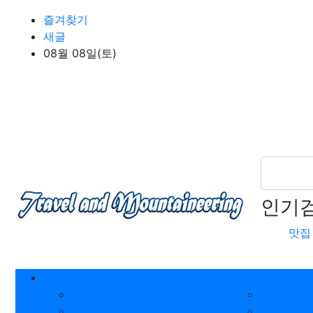
상단 네비
즐겨찾기
새글
08월 08일(토)
인기
맛집
메인 메뉴
아름다운 날들
공지사항
함께하는 
뜸부기의 여행
아름다운 