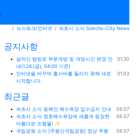
newspick
질문답변
뉴스워크/인터넷
속초시 소식 Sokcho-City News
공지사항
등록일
설악산 탐방로 부분개방 및 개방시간 변경 안
01.30
내(1.26.(금), 04:00 기준)
등록일
인터넷을 바꾸며 홈서버를 돌리지 못해 새로
01.03
시작합니다.
최근글
 옵션
등록일
속초시 소식
동해안 해수욕장 입수금지 안내
08.07
등록일
속초시 소식
청호해수욕장에 새롭게 등장한
08.07
아름다운 조형물! ✨
등록일
국립공원 소식
[주왕산국립공원] 정상 주봉
08.07