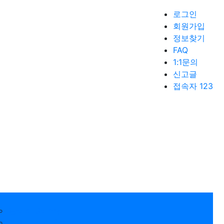
로그인
회원가입
정보찾기
FAQ
1:1문의
신고글
접속자 123
갤러리 Gallery
경제 뉴스픽 Economic