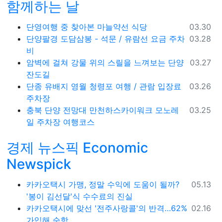
함께하는 날
등록일
단영여행 중 찾아본 마늘약선 식당
03.30
등록일
단양팔경 도담삼봉 - 석문 / 유람선 요금 주차
03.28
비
등록일
암벽에 걸쳐 강물 위의 스릴을 느껴보는 단양
03.27
잔도길
등록일
단종 유배지 영월 청령포 여행 / 관람 입장료
03.26
주차장
등록일
충북 단양 전망대 만천하스카이워크 모노레
03.25
일 주차장 여행코스
경제 뉴스픽 Economic
Newspick
등록일
카카오택시 가맹, 정말 수익에 도움이 될까?
05.13
'봉이 김선달'식 수수료의 진실
등록일
카카오택시에 맞선 '전주사랑콜'의 반격…62%
02.16
가입해 순항