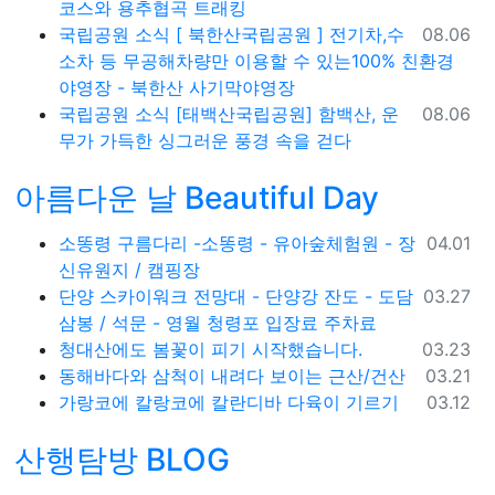
코스와 용추협곡 트래킹
등록일
국립공원 소식
[ 북한산국립공원 ] 전기차,수
08.06
소차 등 무공해차량만 이용할 수 있는100% 친환경
야영장 - 북한산 사기막야영장
등록일
국립공원 소식
[태백산국립공원] 함백산, 운
08.06
무가 가득한 싱그러운 풍경 속을 걷다
아름다운 날 Beautiful Day
등록일
소똥령 구름다리 -소똥령 - 유아숲체험원 - 장
04.01
신유원지 / 캠핑장
등록일
단양 스카이워크 전망대 - 단양강 잔도 - 도담
03.27
삼봉 / 석문 - 영월 청령포 입장료 주차료
등록일
청대산에도 봄꽃이 피기 시작했습니다.
03.23
등록일
동해바다와 삼척이 내려다 보이는 근산/건산
03.21
등록일
가랑코에 칼랑코에 칼란디바 다육이 기르기
03.12
산행탐방 BLOG