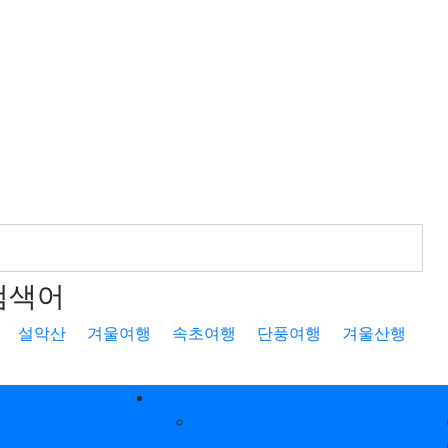
검색어
설악산
겨울여행
속초여행
단풍여행
겨울산행
뉴스워크/인터넷
날
국립공원 소식 Nationalpark
여행
News