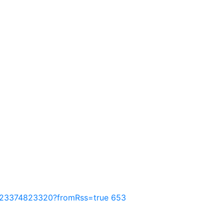
SNS 공유
회 연결
1/223374823320?fromRss=true
653