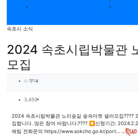
즐거움이 있는 축제
동영상으로
속초시 소식
2024 속초시립박물관
모집
작성자 정보
작성
쭈미
컨텐츠 정보
조회
3,459
본문
2024 속초시립박물관 노리숲길 숲속마켓 셀러모집???? 
집합니다. 많은 참여 바랍니다.???? ⏺신청기간: 2024.2.2
예팀 전화문의 https://www.sokcho.go.kr/port…
..