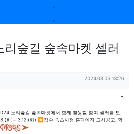
 보는 여행기
속초시 소식 Sokcho-City
News
여행 뉴스픽 Travel Newspick
 노리숲길 숲속마켓 셀러
작성일
2024.03.06 13:26
목록
게시물
2024 노리숲길 숲속마켓에서 함께 활동할 참여 셀러를 모
8.(화)~ 3.12.(화) ⏺접수 속초시청 홈페이지 고시공고, 학