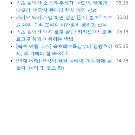
등록일
속초 설악산 소공원 주차장 ->오색, 한계령,
06.05
남교리, 백담사 용대리 택시 예약 방법
등록일
카카오 택시 가맹 하면 정말 돈 더 벌까? 수수
06.01
료 대비 수익 분석과 비가맹의 영리한 선택
등록일
속초 설악산 택시 호출 꿀팁! 카카오택시로 빠
05.18
르고 편하게 이용하는 방법
등록일
[속초 여행 코스] 속초해수욕장부터 영랑호까
05.05
지, 꼭 가봐야 할 BEST 5
등록일
[인제 여행] 천상의 화원 곰배령, 야생화에 물
04.26
들다 (예약 및 코스 팁)
물 옵션