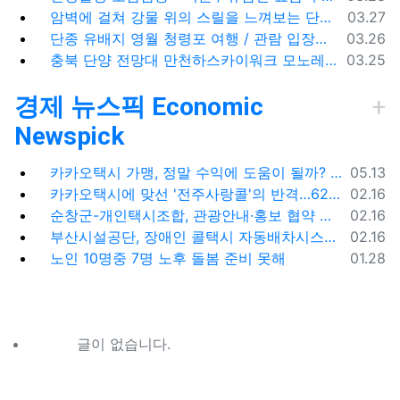
등록일
암벽에 걸쳐 강물 위의 스릴을 느껴보는 단양 잔도길
03.27
등록일
단종 유배지 영월 청령포 여행 / 관람 입장료 주차장
03.26
등록일
충북 단양 전망대 만천하스카이워크 모노레일 주차장 여행코스
03.25
경제 뉴스픽 Economic
Newspick
등록일
카카오택시 가맹, 정말 수익에 도움이 될까? '봉이 김선달'식 수수료의 진실
05.13
등록일
카카오택시에 맞선 '전주사랑콜'의 반격…62% 가입해 순항
02.16
등록일
순창군-개인택시조합, 관광안내·홍보 협약 체결
02.16
등록일
부산시설공단, 장애인 콜택시 자동배차시스템 시범 운영
02.16
등록일
노인 10명중 7명 노후 돌봄 준비 못해
01.28
글이 없습니다.