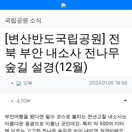
메뉴
국립공원 소식
[변산반도국립공원] 전
북 부안 내소사 전나무
숲길 설경(12월)
작성자 정보
작성
작성일
꼬미
2024.01.05 18:56
컨텐츠 정보
조회
목록
게시
4,709
본문
부안여행을 왔다면 필수 코스로 불리는 천년고찰 내소사는
아름다운 풍광으로 이름난 곳인데요. 특히 약 500여 미터
에 이르는 고고한 전나무 숲길은 눈이 내리면 장관이에요.