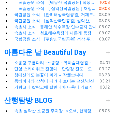
등록일
국립공원 소식
[덕유산 국립공원] 적상산 전망대 안국사 천일폭포 적상산 사고 구경
10:08
등록일
국립공원 소식
[ 설악산국립공원 ] 재정비 후 확 달라진 모습으로 돌아온 설악산 터줏대감,설악동야영장 (8월)
09:08
등록일
국립공원 소식
[한려해상국립공원] 거제도 신선대, 바람의 언덕(사유지), 우제봉 전망대, 거제도 여행코스
08.09
등록일
국립공원 소식
[설악산국립공원] 설악산, 싱그러운 대청봉과 내설악의 비경을 찾아서
08.08
등록일
속초시 소식
동해안 해수욕장 입수금지 안내
08.07
등록일
속초시 소식
청호해수욕장에 새롭게 등장한 아름다운 조형물! ✨
08.07
등록일
국립공원 소식
[주왕산국립공원] 정상 주봉 코스와 용추협곡 트래킹
08.07
아름다운 날 Beautiful Day
등록일
소똥령 구름다리 -소똥령 - 유아숲체험원 - 장신유원지 / 캠핑장
04.01
등록일
단양 스카이워크 전망대 - 단양강 잔도 - 도담삼봉 / 석문 - 영월 청령포 입장료 주차료
03.27
등록일
청대산에도 봄꽃이 피기 시작했습니다.
03.23
등록일
동해바다와 삼척이 내려다 보이는 근산/건산
03.21
등록일
가랑코에 칼랑코에 칼란디바 다육이 기르기
03.12
산행탐방 BLOG
등록일
속초 설악산 소공원 주차장 ->오색, 한계령, 남교리, 백담사 용대리 택시 예약 방법
06.05