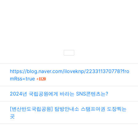
SNS 공유
관련자료
https://blog.naver.com/iloveknp/223311370778?fro
회 연결
mRss=true
1120
2024년 국립공원에게 바라는 SNS콘텐츠는?
[변산반도국립공원] 탐방안내소 스탬프여권 도장찍는
곳