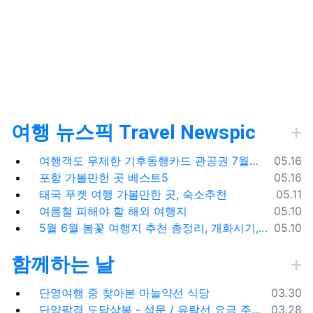
여행 뉴스픽 Travel Newspic
등록일
여행객도 무제한 기후동행카드 관공권 7월출시
05.16
등록일
포항 가볼만한 곳 베스트5
05.16
등록일
태국 푸켓 여행 가볼만한 곳, 숙소추천
05.11
등록일
여름철 피해야 할 해외 여행지
05.10
등록일
5월 6월 봄꽃 여행지 추천 총정리, 개화시기, 지도공유
05.10
함께하는 날
등록일
단영여행 중 찾아본 마늘약선 식당
03.30
등록일
단양팔경 도담삼봉 - 석문 / 유람선 요금 주차비
03.28