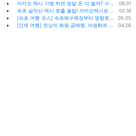
등록일
카카오 택시 가맹 하면 정말 돈 더 벌까? 수수료 대비 수익 분석과 비가맹의 영리한 선택
06.01
등록일
속초 설악산 택시 호출 꿀팁! 카카오택시로 빠르고 편하게 이용하는 방법
05.18
등록일
[속초 여행 코스] 속초해수욕장부터 영랑호까지, 꼭 가봐야 할 BEST 5
05.05
등록일
[인제 여행] 천상의 화원 곰배령, 야생화에 물들다 (예약 및 코스 팁)
04.26