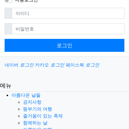
필수
아이디
필수
비밀번호
로그인
소셜계정으로 로그인
네이버
로그인
카카오
로그인
페이스북
로그인
메뉴
아름다운 날들
공지사항
뜸부기의 여행
즐거움이 있는 축제
함께하는 날