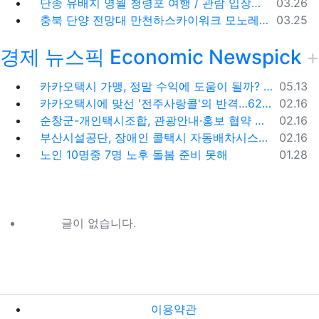
등록일
단종 유배지 영월 청령포 여행 / 관람 입장료 주차장
03.26
등록일
충북 단양 전망대 만천하스카이워크 모노레일 주차장 여행코스
03.25
경제 뉴스픽 Economic Newspick
등록일
카카오택시 가맹, 정말 수익에 도움이 될까? '봉이 김선달'식 수수료의 진실
05.13
등록일
카카오택시에 맞선 '전주사랑콜'의 반격…62% 가입해 순항
02.16
등록일
순창군-개인택시조합, 관광안내·홍보 협약 체결
02.16
등록일
부산시설공단, 장애인 콜택시 자동배차시스템 시범 운영
02.16
등록일
노인 10명중 7명 노후 돌봄 준비 못해
01.28
글이 없습니다.
이용약관