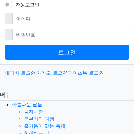
자동로그인
필수
아이디
필수
비밀번호
로그인
소셜계정으로 로그인
네이버
로그인
카카오
로그인
페이스북
로그인
메뉴
아름다운 날들
공지사항
뜸부기의 여행
즐거움이 있는 축제
함께하는 날