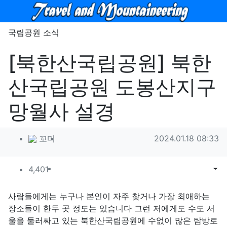
메뉴
국립공원 소식
[북한산국립공원] 북한
산국립공원 도봉산지구
망월사 설경
작성자 정보
작성
작성일
꼬미
2024.01.18 08:33
컨텐츠 정보
조회
목록
게시
4,401
본문
사람들에게는 누구나 본인이 자주 찾거나 가장 최애하는
장소들이 한두 곳 정도는 있습니다 그런 저에게도 수도 서
울을 둘러싸고 있는 북한산국립공원에 수없이 많은 탐방로