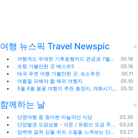
여행 뉴스픽 Travel Newspic
등록일
여행객도 무제한 기후동행카드 관공권 7월출시
05.16
등록일
포항 가볼만한 곳 베스트5
05.16
등록일
태국 푸켓 여행 가볼만한 곳, 숙소추천
05.11
등록일
여름철 피해야 할 해외 여행지
05.10
등록일
5월 6월 봄꽃 여행지 추천 총정리, 개화시기, 지도공유
05.10
함께하는 날
등록일
단영여행 중 찾아본 마늘약선 식당
03.30
등록일
단양팔경 도담삼봉 - 석문 / 유람선 요금 주차비
03.28
등록일
암벽에 걸쳐 강물 위의 스릴을 느껴보는 단양 잔도길
03.27