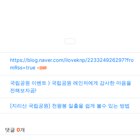
SNS 공유
관련자료
https://blog.naver.com/iloveknp/223324926297?fro
회 연결
mRss=true
1169
국립공원 이벤트 ) 국립공원 레인저에게 감사한 마음을
전해보자곰!
[지리산 국립공원] 천왕봉 일출을 쉽게 볼수 있는 방법
댓글
0
개