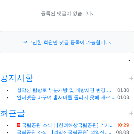
등록된 댓글이 없습니다.
로그인한 회원만 댓글 등록이 가능합니다.
목록
게
공지사항
등록일
설악산 탐방로 부분개방 및 개방시간 변경 안내(1.26.(금), 04:00 기준)
01.30
등록일
인터넷을 바꾸며 홈서버를 돌리지 못해 새로 시작합니다.
01.03
최근글
등록일
국립공원 소식
[한려해상국립공원] 거제도 신선대, 바람의 언덕(사유지), 우제봉 전망대, 거제도 여행코스
10:29
등록일
국립공원 소식
[설악산국립공원] 설악산, 싱그러운 대청봉과 내설악의 비경을 찾아서
08.08