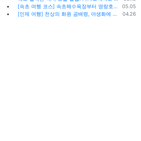
등록일
[속초 여행 코스] 속초해수욕장부터 영랑호까지, 꼭 가봐야 할 BEST 5
05.05
등록일
[인제 여행] 천상의 화원 곰배령, 야생화에 물들다 (예약 및 코스 팁)
04.26