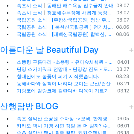
등록일
속초시 소식
동해안 해수욕장 입수금지 안내
08.07
등록일
속초시 소식
청호해수욕장에 새롭게 등장한 아름다운 조형물! ✨
08.07
등록일
국립공원 소식
[주왕산국립공원] 정상 주봉 코스와 용추협곡 트래킹
08.07
등록일
국립공원 소식
[ 북한산국립공원 ] 전기차,수소차 등 무공해차량만 이용할 수 있는100% 친환경 야영장 - 북한산 사기막야영장
08.06
등록일
국립공원 소식
[태백산국립공원] 함백산, 운무가 가득한 싱그러운 풍경 속을 걷다
08.06
아름다운 날 Beautiful Day
등록일
소똥령 구름다리 -소똥령 - 유아숲체험원 - 장신유원지 / 캠핑장
04.01
등록일
단양 스카이워크 전망대 - 단양강 잔도 - 도담삼봉 / 석문 - 영월 청령포 입장료 주차료
03.27
등록일
청대산에도 봄꽃이 피기 시작했습니다.
03.23
등록일
동해바다와 삼척이 내려다 보이는 근산/건산
03.21
등록일
가랑코에 칼랑코에 칼란디바 다육이 기르기
03.12
산행탐방 BLOG
등록일
속초 설악산 소공원 주차장 ->오색, 한계령, 남교리, 백담사 용대리 택시 예약 방법
06.05
등록일
카카오 택시 가맹 하면 정말 돈 더 벌까? 수수료 대비 수익 분석과 비가맹의 영리한 선택
06.01
등록일
속초 설악산 택시 호출 꿀팁! 카카오택시로 빠르고 편하게 이용하는 방법
05.18