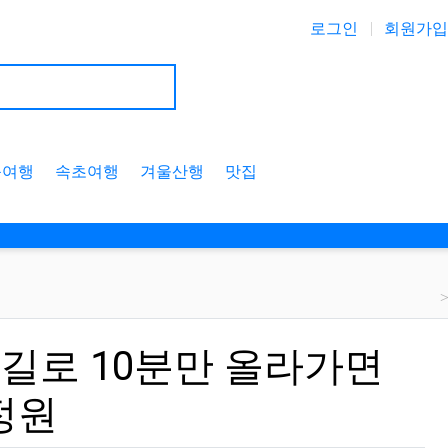
로그인
회원가입
풍여행
속초여행
겨울산행
맛집
 길로 10분만 올라가면
정원