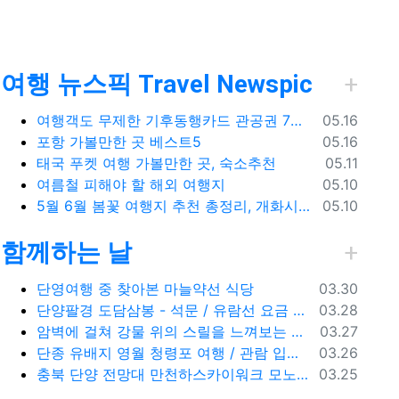
여행 뉴스픽 Travel Newspic
등록일
여행객도 무제한 기후동행카드 관공권 7월출시
05.16
 옵션
등록일
포항 가볼만한 곳 베스트5
05.16
등록일
태국 푸켓 여행 가볼만한 곳, 숙소추천
05.11
등록일
여름철 피해야 할 해외 여행지
05.10
등록일
5월 6월 봄꽃 여행지 추천 총정리, 개화시기, 지도공유
05.10
함께하는 날
등록일
단영여행 중 찾아본 마늘약선 식당
03.30
등록일
단양팔경 도담삼봉 - 석문 / 유람선 요금 주차비
03.28
등록일
암벽에 걸쳐 강물 위의 스릴을 느껴보는 단양 잔도길
03.27
등록일
단종 유배지 영월 청령포 여행 / 관람 입장료 주차장
03.26
등록일
충북 단양 전망대 만천하스카이워크 모노레일 주차장 여행코스
03.25