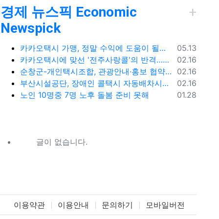
경제 뉴스픽 Economic
Newspick
등록일
카카오택시 가맹, 정말 수익에 도움이 될까? '봉이 김선달'식 수수료의 진실
05.13
등록일
카카오택시에 맞선 '전주사랑콜'의 반격…62% 가입해 순항
02.16
등록일
순창군-개인택시조합, 관광안내·홍보 협약 체결
02.16
등록일
부산시설공단, 장애인 콜택시 자동배차시스템 시범 운영
02.16
등록일
노인 10명중 7명 노후 돌봄 준비 못해
01.28
글이 없습니다.
이용약관
이용안내
문의하기
모바일버전