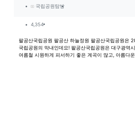
작성자 정보
작성
국립공원탐방
컨텐츠 정보
조회
4,354
본문
팔공산국립공원 팔공산 하늘정원 팔공산국립공원은 202
국립공원의 막내인데요! 팔공산국립공원은 대구광역시 동
여름철 시원하게 피서하기 좋은 계곡이 많고, 아름다