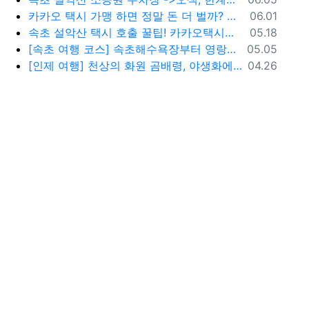
등록일
카카오 택시 가맹 하면 정말 돈 더 벌까? 수수료 대비 수익 분석과 비가맹의 영리한 선택
06.01
등록일
속초 설악산 택시 호출 꿀팁! 카카오택시로 빠르고 편하게 이용하는 방법
05.18
등록일
[속초 여행 코스] 속초해수욕장부터 영랑호까지, 꼭 가봐야 할 BEST 5
05.05
등록일
[인제 여행] 천상의 화원 곰배령, 야생화에 물들다 (예약 및 코스 팁)
04.26