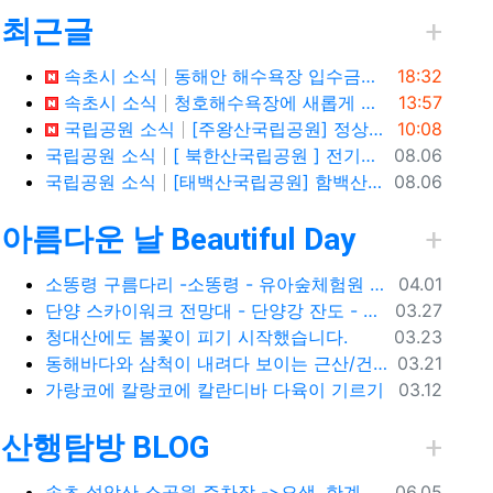
최근글
등록일
속초시 소식
동해안 해수욕장 입수금지 안내
18:32
 옵션
등록일
속초시 소식
청호해수욕장에 새롭게 등장한 아름다운 조형물! ✨
13:57
등록일
국립공원 소식
[주왕산국립공원] 정상 주봉 코스와 용추협곡 트래킹
10:08
등록일
국립공원 소식
[ 북한산국립공원 ] 전기차,수소차 등 무공해차량만 이용할 수 있는100% 친환경 야영장 - 북한산 사기막야영장
08.06
등록일
국립공원 소식
[태백산국립공원] 함백산, 운무가 가득한 싱그러운 풍경 속을 걷다
08.06
아름다운 날 Beautiful Day
등록일
소똥령 구름다리 -소똥령 - 유아숲체험원 - 장신유원지 / 캠핑장
04.01
등록일
단양 스카이워크 전망대 - 단양강 잔도 - 도담삼봉 / 석문 - 영월 청령포 입장료 주차료
03.27
등록일
청대산에도 봄꽃이 피기 시작했습니다.
03.23
등록일
동해바다와 삼척이 내려다 보이는 근산/건산
03.21
등록일
가랑코에 칼랑코에 칼란디바 다육이 기르기
03.12
산행탐방 BLOG
등록일
속초 설악산 소공원 주차장 ->오색, 한계령, 남교리, 백담사 용대리 택시 예약 방법
06.05