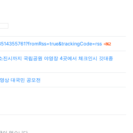
SNS 공유
회 연결
223514355761?fromRss=true&trackingCode=rss
862
터 소진시까지 국립공원 야영장 4곳에서 체크인시 깃대종
동영상 대국민 공모전
글이 없습니다.