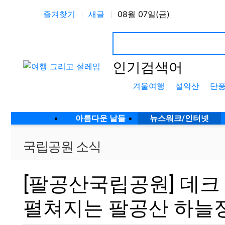
상단 네비
즐겨찾기
새글
08월 07일(금)
인기검색어
겨울여행
설악산
단
메인 메뉴
아름다운 날들
뉴스워크/인터넷
국립공원 소식
[팔공산국립공원] 데크
펼쳐지는 팔공산 하늘