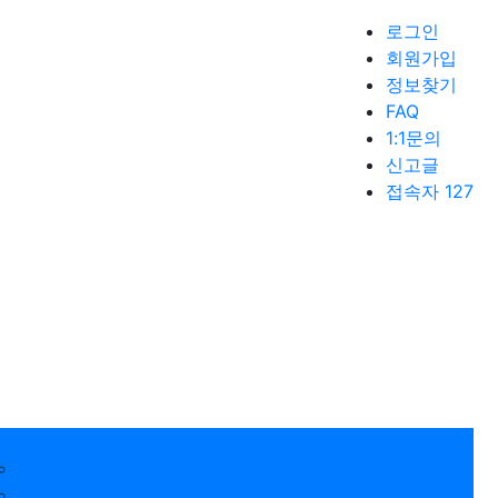
로그인
회원가입
정보찾기
FAQ
1:1문의
신고글
접속자 127
갤러리 Gallery
경제 뉴스픽 Economic