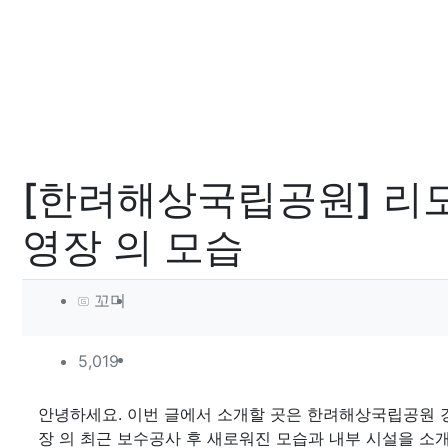
[한려해상국립공원] 리
영장 의 모습
작성자 정보
작성
꼬미
컨텐츠 정보
조회
5,019
본문
안녕하세요. 이번 글에서 소개할 곳은 한려해상국립공원
장 의 최근 보수공사 후 새로워진 모습과 내부 시설을 소개