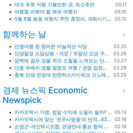
등록일
태국 푸켓 여행 가볼만한 곳, 숙소추천
05.11
등록일
여름철 피해야 할 해외 여행지
05.10
등록일
5월 6월 봄꽃 여행지 추천 총정리, 개화시기, 지도공유
05.10
함께하는 날
등록일
단영여행 중 찾아본 마늘약선 식당
03.30
등록일
단양팔경 도담삼봉 - 석문 / 유람선 요금 주차비
03.28
등록일
암벽에 걸쳐 강물 위의 스릴을 느껴보는 단양 잔도길
03.27
등록일
단종 유배지 영월 청령포 여행 / 관람 입장료 주차장
03.26
등록일
충북 단양 전망대 만천하스카이워크 모노레일 주차장 여행코스
03.25
경제 뉴스픽 Economic
Newspick
등록일
카카오택시 가맹, 정말 수익에 도움이 될까? '봉이 김선달'식 수수료의 진실
05.13
등록일
카카오택시에 맞선 '전주사랑콜'의 반격…62% 가입해 순항
02.16
등록일
순창군-개인택시조합, 관광안내·홍보 협약 체결
02.16