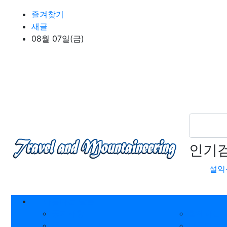
상단 네비
즐겨찾기
새글
08월 07일(금)
인기
설악
메인 메뉴
아름다운 날들
공지사항
함께하는 
뜸부기의 여행
아름다운 