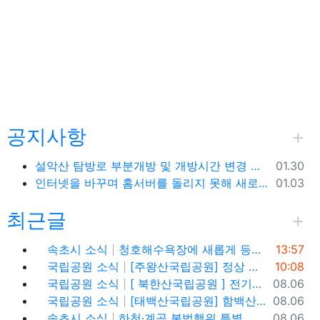
공지사항
등록일
설악산 탐방로 부분개방 및 개방시간 변경 안내(1.26.(금), 04:00 기준)
01.30
등록일
인터넷을 바꾸며 홈서버를 돌리지 못해 새로 시작합니다.
01.03
최근글
등록일
속초시 소식
청호해수욕장에 새롭게 등장한 아름다운 조형물! ✨
13:57
 옵션
등록일
국립공원 소식
[주왕산국립공원] 정상 주봉 코스와 용추협곡 트래킹
10:08
등록일
국립공원 소식
[ 북한산국립공원 ] 전기차,수소차 등 무공해차량만 이용할 수 있는100% 친환경 야영장 - 북한산 사기막야영장
08.06
등록일
국립공원 소식
[태백산국립공원] 함백산, 운무가 가득한 싱그러운 풍경 속을 걷다
08.06
등록일
속초시 소식
하천·계곡 불법행위 특별 단속기간 운영
08.06