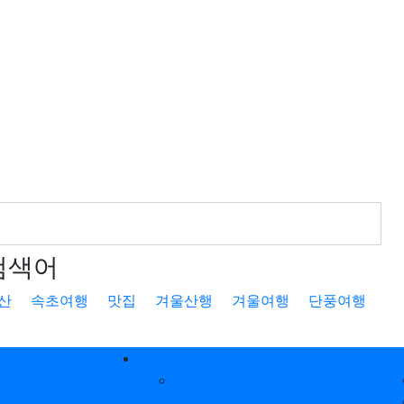
검색어
산
속초여행
맛집
겨울산행
겨울여행
단풍여행
뉴스워크/인터넷
날
국립공원 소식 Nationalpark
여행
News