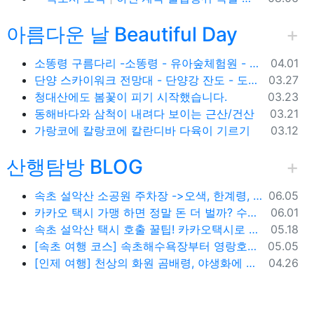
아름다운 날 Beautiful Day
등록일
소똥령 구름다리 -소똥령 - 유아숲체험원 - 장신유원지 / 캠핑장
04.01
등록일
단양 스카이워크 전망대 - 단양강 잔도 - 도담삼봉 / 석문 - 영월 청령포 입장료 주차료
03.27
등록일
청대산에도 봄꽃이 피기 시작했습니다.
03.23
등록일
동해바다와 삼척이 내려다 보이는 근산/건산
03.21
등록일
가랑코에 칼랑코에 칼란디바 다육이 기르기
03.12
산행탐방 BLOG
등록일
속초 설악산 소공원 주차장 ->오색, 한계령, 남교리, 백담사 용대리 택시 예약 방법
06.05
등록일
카카오 택시 가맹 하면 정말 돈 더 벌까? 수수료 대비 수익 분석과 비가맹의 영리한 선택
06.01
등록일
속초 설악산 택시 호출 꿀팁! 카카오택시로 빠르고 편하게 이용하는 방법
05.18
등록일
[속초 여행 코스] 속초해수욕장부터 영랑호까지, 꼭 가봐야 할 BEST 5
05.05
등록일
[인제 여행] 천상의 화원 곰배령, 야생화에 물들다 (예약 및 코스 팁)
04.26