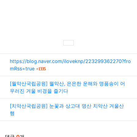
SNS 공유
관련자료
https://blog.naver.com/iloveknp/223299362270?fro
회 연결
mRss=true
1335
[월악산국립공원] 월악산, 은은한 운해와 명품송이 어
우러진 겨울 비경을 즐기다
[치악산국립공원] 눈꽃과 상고대 명산 치악산 겨울산
행
댓글
0
개