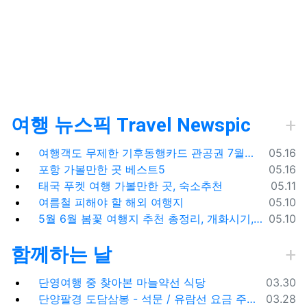
여행 뉴스픽 Travel Newspic
등록일
여행객도 무제한 기후동행카드 관공권 7월출시
05.16
등록일
포항 가볼만한 곳 베스트5
05.16
등록일
태국 푸켓 여행 가볼만한 곳, 숙소추천
05.11
등록일
여름철 피해야 할 해외 여행지
05.10
등록일
5월 6월 봄꽃 여행지 추천 총정리, 개화시기, 지도공유
05.10
함께하는 날
등록일
단영여행 중 찾아본 마늘약선 식당
03.30
등록일
단양팔경 도담삼봉 - 석문 / 유람선 요금 주차비
03.28