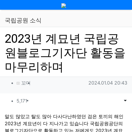
메뉴
국립공원 소식
2023년 계묘년 국립공
원블로그기자단 활동을
마무리하며
작성자 정보
작성
작성일
꼬미
2024.01.04 20:43
컨텐츠 정보
조회
목록
게시
5,171
본문
말도 많았고 탈도 많아 다사다난하였던 검은 토끼의 해인
2023년 계묘년이 다 지나가고 있습니다 국립공원공단의
블로그기자단으로 활동하고 있는 저에게도 2023년 계묘