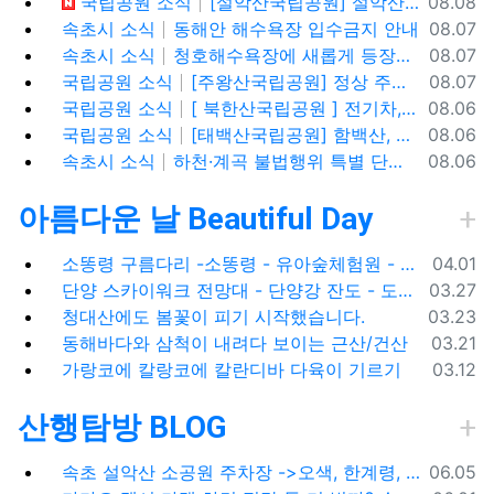
등록일
국립공원 소식
[설악산국립공원] 설악산, 싱그러운 대청봉과 내설악의 비경을 찾아서
08.08
등록일
속초시 소식
동해안 해수욕장 입수금지 안내
08.07
등록일
속초시 소식
청호해수욕장에 새롭게 등장한 아름다운 조형물! ✨
08.07
등록일
국립공원 소식
[주왕산국립공원] 정상 주봉 코스와 용추협곡 트래킹
08.07
등록일
국립공원 소식
[ 북한산국립공원 ] 전기차,수소차 등 무공해차량만 이용할 수 있는100% 친환경 야영장 - 북한산 사기막야영장
08.06
등록일
국립공원 소식
[태백산국립공원] 함백산, 운무가 가득한 싱그러운 풍경 속을 걷다
08.06
등록일
속초시 소식
하천·계곡 불법행위 특별 단속기간 운영
08.06
아름다운 날 Beautiful Day
등록일
소똥령 구름다리 -소똥령 - 유아숲체험원 - 장신유원지 / 캠핑장
04.01
등록일
단양 스카이워크 전망대 - 단양강 잔도 - 도담삼봉 / 석문 - 영월 청령포 입장료 주차료
03.27
등록일
청대산에도 봄꽃이 피기 시작했습니다.
03.23
등록일
동해바다와 삼척이 내려다 보이는 근산/건산
03.21
등록일
가랑코에 칼랑코에 칼란디바 다육이 기르기
03.12
산행탐방 BLOG
등록일
속초 설악산 소공원 주차장 ->오색, 한계령, 남교리, 백담사 용대리 택시 예약 방법
06.05