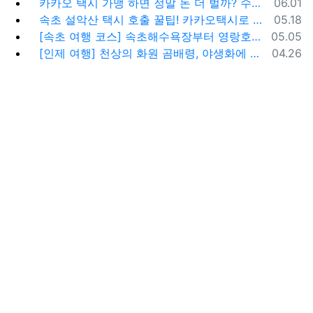
등록일
카카오 택시 가맹 하면 정말 돈 더 벌까? 수수료 대비 수익 분석과 비가맹의 영리한 선택
06.01
등록일
속초 설악산 택시 호출 꿀팁! 카카오택시로 빠르고 편하게 이용하는 방법
05.18
등록일
[속초 여행 코스] 속초해수욕장부터 영랑호까지, 꼭 가봐야 할 BEST 5
05.05
등록일
[인제 여행] 천상의 화원 곰배령, 야생화에 물들다 (예약 및 코스 팁)
04.26