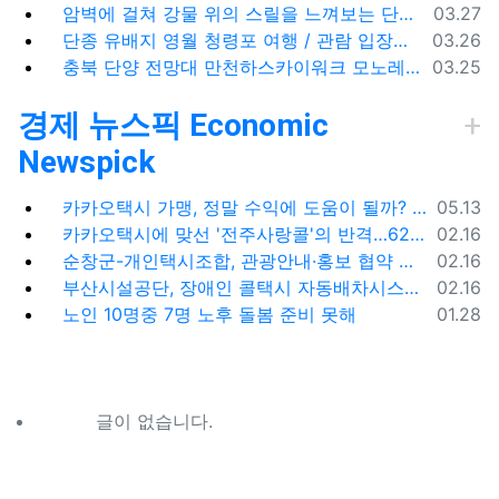
등록일
암벽에 걸쳐 강물 위의 스릴을 느껴보는 단양 잔도길
03.27
등록일
단종 유배지 영월 청령포 여행 / 관람 입장료 주차장
03.26
등록일
충북 단양 전망대 만천하스카이워크 모노레일 주차장 여행코스
03.25
경제 뉴스픽 Economic
Newspick
등록일
카카오택시 가맹, 정말 수익에 도움이 될까? '봉이 김선달'식 수수료의 진실
05.13
등록일
카카오택시에 맞선 '전주사랑콜'의 반격…62% 가입해 순항
02.16
등록일
순창군-개인택시조합, 관광안내·홍보 협약 체결
02.16
등록일
부산시설공단, 장애인 콜택시 자동배차시스템 시범 운영
02.16
등록일
노인 10명중 7명 노후 돌봄 준비 못해
01.28
글이 없습니다.