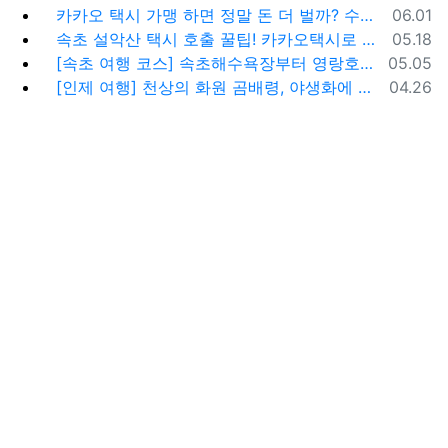
등록일
카카오 택시 가맹 하면 정말 돈 더 벌까? 수수료 대비 수익 분석과 비가맹의 영리한 선택
06.01
등록일
속초 설악산 택시 호출 꿀팁! 카카오택시로 빠르고 편하게 이용하는 방법
05.18
등록일
[속초 여행 코스] 속초해수욕장부터 영랑호까지, 꼭 가봐야 할 BEST 5
05.05
등록일
[인제 여행] 천상의 화원 곰배령, 야생화에 물들다 (예약 및 코스 팁)
04.26