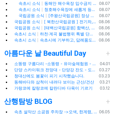
등록일
속초시 소식
동해안 해수욕장 입수금지 안내
08.07
등록일
속초시 소식
청호해수욕장에 새롭게 등장한 아름다운 조형물! ✨
08.07
등록일
국립공원 소식
[주왕산국립공원] 정상 주봉 코스와 용추협곡 트래킹
08.07
등록일
국립공원 소식
[ 북한산국립공원 ] 전기차,수소차 등 무공해차량만 이용할 수 있는100% 친환경 야영장 - 북한산 사기막야영장
08.06
등록일
국립공원 소식
[태백산국립공원] 함백산, 운무가 가득한 싱그러운 풍경 속을 걷다
08.06
등록일
속초시 소식
하천·계곡 불법행위 특별 단속기간 운영
08.06
등록일
속초시 소식
속초시에 기부하고, 답례품도 1+1으로 받아가세요!
08.06
아름다운 날 Beautiful Day
등록일
소똥령 구름다리 -소똥령 - 유아숲체험원 - 장신유원지 / 캠핑장
04.01
등록일
단양 스카이워크 전망대 - 단양강 잔도 - 도담삼봉 / 석문 - 영월 청령포 입장료 주차료
03.27
등록일
청대산에도 봄꽃이 피기 시작했습니다.
03.23
등록일
동해바다와 삼척이 내려다 보이는 근산/건산
03.21
등록일
가랑코에 칼랑코에 칼란디바 다육이 기르기
03.12
산행탐방 BLOG
등록일
속초 설악산 소공원 주차장 ->오색, 한계령, 남교리, 백담사 용대리 택시 예약 방법
06.05