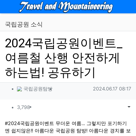
메뉴
국립공원 소식
2024국립공원이벤트_
여름철 산행 안전하게
하는법! 공유하기
작성자 정보
작성
작성일
국립공원탐방
2024.06.17 08:17
컨텐츠 정보
조회
목록
게시
3,798
본문
#2024국립공원이벤트 무더운 여름... 그렇지만 포기하기
엔 쉽지않은!! 아름다운 국립공원 탐방! 아름다운 경치를 보