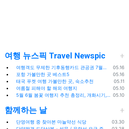
여행 뉴스픽 Travel Newspic
등록일
여행객도 무제한 기후동행카드 관공권 7월출시
05.16
등록일
포항 가볼만한 곳 베스트5
05.16
등록일
태국 푸켓 여행 가볼만한 곳, 숙소추천
05.11
등록일
여름철 피해야 할 해외 여행지
05.10
등록일
5월 6월 봄꽃 여행지 추천 총정리, 개화시기, 지도공유
05.10
함께하는 날
등록일
단영여행 중 찾아본 마늘약선 식당
03.30
등록일
단양팔경 도담삼봉 - 석문 / 유람선 요금 주차비
03.28