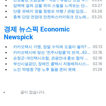
등록일
암벽에 걸쳐 강물 위의 스릴을 느껴보는 단양 잔도길
03.27
등록일
단종 유배지 영월 청령포 여행 / 관람 입장료 주차장
03.26
등록일
충북 단양 전망대 만천하스카이워크 모노레일 주차장 여행코스
03.25
경제 뉴스픽 Economic
Newspick
등록일
카카오택시 가맹, 정말 수익에 도움이 될까? '봉이 김선달'식 수수료의 진실
05.13
등록일
카카오택시에 맞선 '전주사랑콜'의 반격…62% 가입해 순항
02.16
등록일
순창군-개인택시조합, 관광안내·홍보 협약 체결
02.16
등록일
부산시설공단, 장애인 콜택시 자동배차시스템 시범 운영
02.16
등록일
노인 10명중 7명 노후 돌봄 준비 못해
01.28
글이 없습니다.