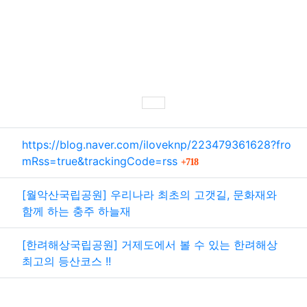
SNS 공유
관련자료
https://blog.naver.com/iloveknp/223479361628?fro
회 연결
mRss=true&trackingCode=rss
718
[월악산국립공원] 우리나라 최초의 고갯길, 문화재와
함께 하는 충주 하늘재
[한려해상국립공원] 거제도에서 볼 수 있는 한려해상
최고의 등산코스 !!