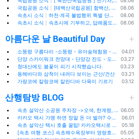
국립공원 소식
[ 북한산국립공원 ] 전기차,수소차 등 무공해차량만 이용할 수 있는100% 친환경 야영장 - 북한산 사기막야영장
08.06
등록일
국립공원 소식
[태백산국립공원] 함백산, 운무가 가득한 싱그러운 풍경 속을 걷다
08.06
등록일
속초시 소식
하천·계곡 불법행위 특별 단속기간 운영
08.06
등록일
속초시 소식
속초시에 기부하고, 답례품도 1+1으로 받아가세요!
08.06
아름다운 날 Beautiful Day
등록일
소똥령 구름다리 -소똥령 - 유아숲체험원 - 장신유원지 / 캠핑장
04.01
등록일
단양 스카이워크 전망대 - 단양강 잔도 - 도담삼봉 / 석문 - 영월 청령포 입장료 주차료
03.27
등록일
청대산에도 봄꽃이 피기 시작했습니다.
03.23
등록일
동해바다와 삼척이 내려다 보이는 근산/건산
03.21
등록일
가랑코에 칼랑코에 칼란디바 다육이 기르기
03.12
산행탐방 BLOG
등록일
속초 설악산 소공원 주차장 ->오색, 한계령, 남교리, 백담사 용대리 택시 예약 방법
06.05
등록일
카카오 택시 가맹 하면 정말 돈 더 벌까? 수수료 대비 수익 분석과 비가맹의 영리한 선택
06.01
등록일
속초 설악산 택시 호출 꿀팁! 카카오택시로 빠르고 편하게 이용하는 방법
05.18
등록일
[속초 여행 코스] 속초해수욕장부터 영랑호까지, 꼭 가봐야 할 BEST 5
05.05