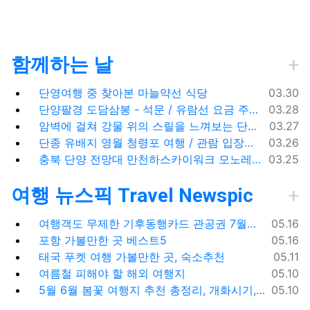
함께하는 날
등록일
단영여행 중 찾아본 마늘약선 식당
03.30
등록일
단양팔경 도담삼봉 - 석문 / 유람선 요금 주차비
03.28
등록일
암벽에 걸쳐 강물 위의 스릴을 느껴보는 단양 잔도길
03.27
등록일
단종 유배지 영월 청령포 여행 / 관람 입장료 주차장
03.26
등록일
충북 단양 전망대 만천하스카이워크 모노레일 주차장 여행코스
03.25
여행 뉴스픽 Travel Newspic
등록일
여행객도 무제한 기후동행카드 관공권 7월출시
05.16
등록일
포항 가볼만한 곳 베스트5
05.16
등록일
태국 푸켓 여행 가볼만한 곳, 숙소추천
05.11
등록일
여름철 피해야 할 해외 여행지
05.10
등록일
5월 6월 봄꽃 여행지 추천 총정리, 개화시기, 지도공유
05.10