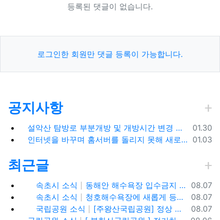
등록된 댓글이 없습니다.
로그인한 회원만 댓글 등록이 가능합니다.
공지사항
등록일
설악산 탐방로 부분개방 및 개방시간 변경 안내(1.26.(금), 04:00 기준)
01.30
등록일
인터넷을 바꾸며 홈서버를 돌리지 못해 새로 시작합니다.
01.03
최근글
등록일
속초시 소식
동해안 해수욕장 입수금지 안내
08.07
등록일
속초시 소식
청호해수욕장에 새롭게 등장한 아름다운 조형물! ✨
08.07
등록일
국립공원 소식
[주왕산국립공원] 정상 주봉 코스와 용추협곡 트래킹
08.07
등록일