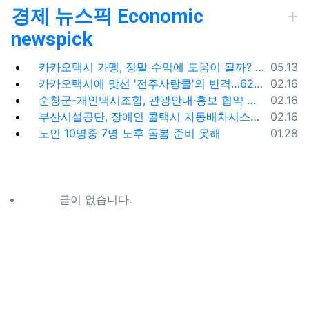
경제 뉴스픽 Economic
newspick
등록일
카카오택시 가맹, 정말 수익에 도움이 될까? '봉이 김선달'식 수수료의 진실
05.13
등록일
카카오택시에 맞선 '전주사랑콜'의 반격…62% 가입해 순항
02.16
등록일
순창군-개인택시조합, 관광안내·홍보 협약 체결
02.16
등록일
부산시설공단, 장애인 콜택시 자동배차시스템 시범 운영
02.16
등록일
노인 10명중 7명 노후 돌봄 준비 못해
01.28
글이 없습니다.