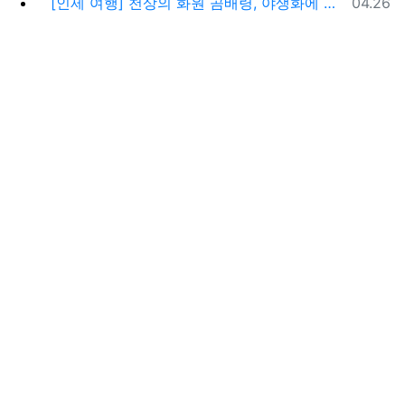
등록일
[인제 여행] 천상의 화원 곰배령, 야생화에 물들다 (예약 및 코스 팁)
04.26