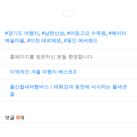
SNS 공유
태그
#경기도 여행지
,
#남한산성
,
#아침고요 수목원
,
#헤이리
예술마을
,
#이천 테르메덴
,
#용인 에버랜드
관련자료
홈페이지를 방문하신 분들 환영합니다.
이색적인 겨울 여행지 베스트3
울산철새여행버스 / 태화강과 동천에 서식하는 물새관
찰
댓글
0
개