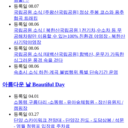
형물! ✨
등록일
08.07
국립공원 소식
[주왕산국립공원] 정상 주봉 코스와 용추
협곡 트래킹
등록일
08.06
국립공원 소식
[ 북한산국립공원 ] 전기차,수소차 등 무
공해차량만 이용할 수 있는100% 친환경 야영장 - 북한산
사기막야영장
등록일
08.06
국립공원 소식
[태백산국립공원] 함백산, 운무가 가득한
싱그러운 풍경 속을 걷다
등록일
08.06
속초시 소식
하천·계곡 불법행위 특별 단속기간 운영
아름다운 날 Beautiful Day
등록일
04.01
소똥령 구름다리 -소똥령 - 유아숲체험원 - 장신유원지 /
캠핑장
등록일
03.27
단양 스카이워크 전망대 - 단양강 잔도 - 도담삼봉 / 석문
- 영월 청령포 입장료 주차료