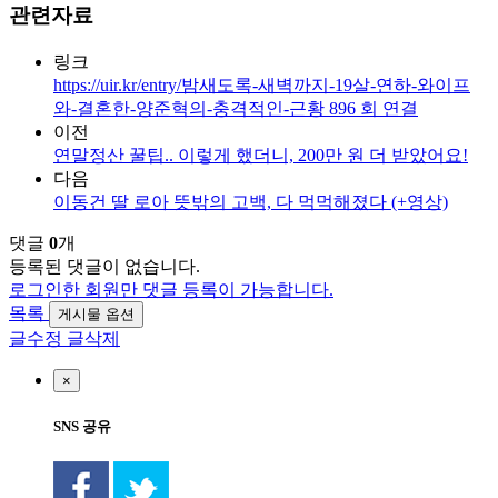
관련자료
링크
https://uir.kr/entry/밤새도록-새벽까지-19살-연하-와이프
와-결혼한-양준혁의-충격적인-근황
896
회 연결
이전
연말정산 꿀팁.. 이렇게 했더니, 200만 원 더 받았어요!
다음
이동건 딸 로아 뜻밖의 고백, 다 먹먹해졌다 (+영상)
댓글
0
개
등록된 댓글이 없습니다.
로그인한 회원만 댓글 등록이 가능합니다.
목록
게시물 옵션
글수정
글삭제
×
SNS 공유