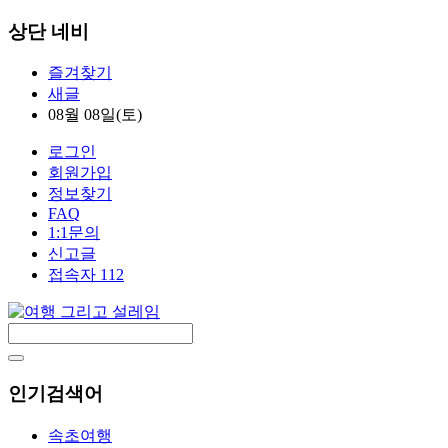
상단 네비
즐겨찾기
새글
08월 08일(토)
로그인
회원가입
정보찾기
FAQ
1:1문의
신고글
접속자 112
인기검색어
속초여행