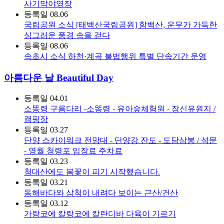
사기막야영장
등록일
08.06
국립공원 소식
[태백산국립공원] 함백산, 운무가 가득한
싱그러운 풍경 속을 걷다
등록일
08.06
속초시 소식
하천·계곡 불법행위 특별 단속기간 운영
아름다운 날 Beautiful Day
등록일
04.01
소똥령 구름다리 -소똥령 - 유아숲체험원 - 장신유원지 /
캠핑장
등록일
03.27
단양 스카이워크 전망대 - 단양강 잔도 - 도담삼봉 / 석문
- 영월 청령포 입장료 주차료
등록일
03.23
청대산에도 봄꽃이 피기 시작했습니다.
등록일
03.21
동해바다와 삼척이 내려다 보이는 근산/건산
등록일
03.12
가랑코에 칼랑코에 칼란디바 다육이 기르기