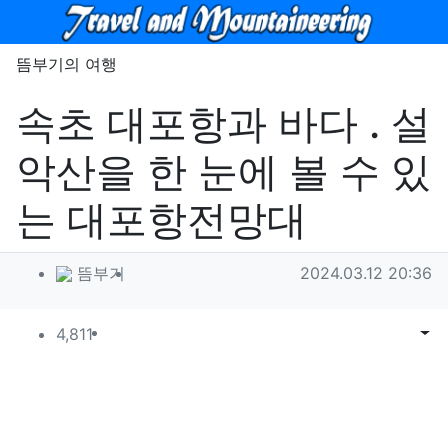
메뉴
뜸부기의 여행
속초 대포항과 바다 . 설
악산을 한 눈에 볼 수 있
는 대포항전망대
작성자 정보
작성
작성일
뜸부기
2024.03.12 20:36
컨텐츠 정보
조회
목록
게시
4,811