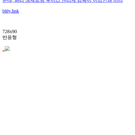
운데, 파리 생제르맹 루이스 엔리케 감독이 이강인과 비티
bltly.link
728x90
반응형
..