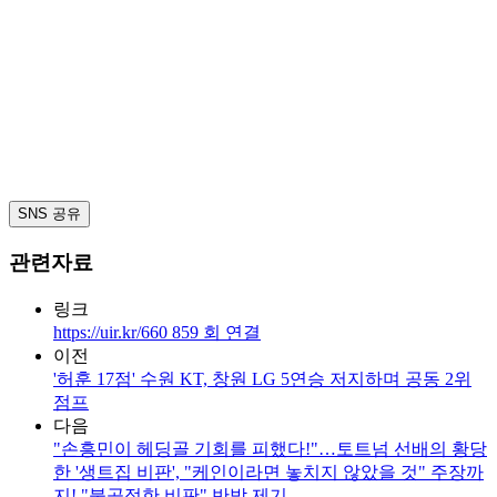
SNS 공유
관련자료
링크
https://uir.kr/660
859
회 연결
이전
'허훈 17점' 수원 KT, 창원 LG 5연승 저지하며 공동 2위
점프
다음
"손흥민이 헤딩골 기회를 피했다!"…토트넘 선배의 황당
한 '생트집 비판', "케인이라면 놓치지 않았을 것" 주장까
지! "불공정한 비판" 반박 제기