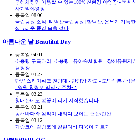
공해차량만 이용할 수 있는100% 친환경 야영장 - 북한산
사기막야영장
등록일
08.06
국립공원 소식
[태백산국립공원] 함백산, 운무가 가득한
싱그러운 풍경 속을 걷다
아름다운 날 Beautiful Day
등록일
04.01
소똥령 구름다리 -소똥령 - 유아숲체험원 - 장신유원지 /
캠핑장
등록일
03.27
단양 스카이워크 전망대 - 단양강 잔도 - 도담삼봉 / 석문
- 영월 청령포 입장료 주차료
등록일
03.23
청대산에도 봄꽃이 피기 시작했습니다.
등록일
03.21
동해바다와 삼척이 내려다 보이는 근산/건산
등록일
03.12
가랑코에 칼랑코에 칼란디바 다육이 기르기