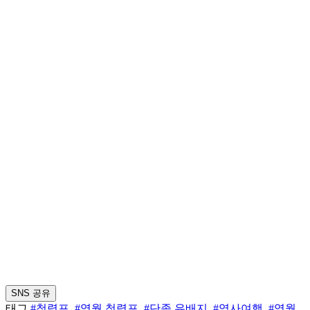
SNS 공유
태그
#청령포
,
#영월 청령포
,
#단종 유배지
,
#역사여행
,
#영월