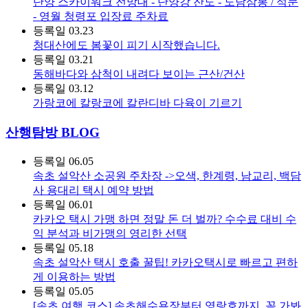
단양 스카이워크 전망대 - 단양강 잔도 - 도담삼봉 / 석문
- 영월 청령포 입장료 주차료
등록일
03.23
청대산에도 봄꽃이 피기 시작했습니다.
등록일
03.21
동해바다와 삼척이 내려다 보이는 근산/건산
등록일
03.12
가랑코에 칼랑코에 칼란디바 다육이 기르기
산행탐방 BLOG
등록일
06.05
속초 설악산 소공원 주차장 ->오색, 한계령, 남교리, 백담
사 용대리 택시 예약 방법
등록일
06.01
카카오 택시 가맹 하면 정말 돈 더 벌까? 수수료 대비 수
익 분석과 비가맹의 영리한 선택
등록일
05.18
속초 설악산 택시 호출 꿀팁! 카카오택시로 빠르고 편하
게 이용하는 방법
등록일
05.05
[속초 여행 코스] 속초해수욕장부터 영랑호까지, 꼭 가봐