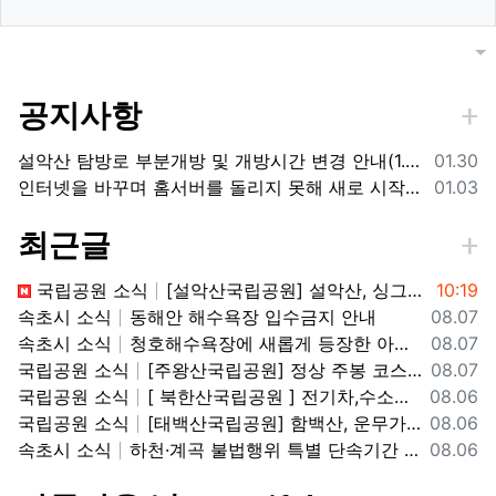
목록
게
공지사항
등록일
설악산 탐방로 부분개방 및 개방시간 변경 안내(1.26.(금), 04:00 기준)
01.30
등록일
인터넷을 바꾸며 홈서버를 돌리지 못해 새로 시작합니다.
01.03
최근글
등록일
국립공원 소식
[설악산국립공원] 설악산, 싱그러운 대청봉과 내설악의 비경을 찾아서
10:19
등록일
속초시 소식
동해안 해수욕장 입수금지 안내
08.07
등록일
속초시 소식
청호해수욕장에 새롭게 등장한 아름다운 조형물! ✨
08.07
등록일
국립공원 소식
[주왕산국립공원] 정상 주봉 코스와 용추협곡 트래킹
08.07
등록일
국립공원 소식
[ 북한산국립공원 ] 전기차,수소차 등 무공해차량만 이용할 수 있는100% 친환경 야영장 - 북한산 사기막야영장
08.06
등록일
국립공원 소식
[태백산국립공원] 함백산, 운무가 가득한 싱그러운 풍경 속을 걷다
08.06
등록일
속초시 소식
하천·계곡 불법행위 특별 단속기간 운영
08.06