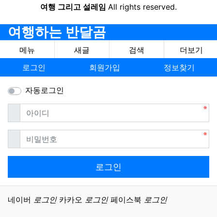
여행 그리고 설레임
All rights reserved.
여행하는 반달곰
메뉴
새글
검색
더보기
로그인
회원가입
정보찾기
자동로그인
필수
아이디
필수
비밀번호
로그인
소셜계정으로 로그인
네이버
로그인
카카오
로그인
페이스북
로그인