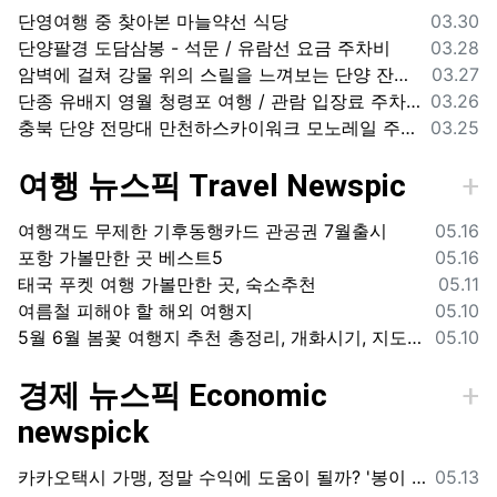
등록일
단영여행 중 찾아본 마늘약선 식당
03.30
등록일
단양팔경 도담삼봉 - 석문 / 유람선 요금 주차비
03.28
등록일
암벽에 걸쳐 강물 위의 스릴을 느껴보는 단양 잔도길
03.27
등록일
단종 유배지 영월 청령포 여행 / 관람 입장료 주차장
03.26
등록일
충북 단양 전망대 만천하스카이워크 모노레일 주차장 여행코스
03.25
여행 뉴스픽 Travel Newspic
등록일
여행객도 무제한 기후동행카드 관공권 7월출시
05.16
등록일
포항 가볼만한 곳 베스트5
05.16
등록일
태국 푸켓 여행 가볼만한 곳, 숙소추천
05.11
등록일
여름철 피해야 할 해외 여행지
05.10
등록일
5월 6월 봄꽃 여행지 추천 총정리, 개화시기, 지도공유
05.10
경제 뉴스픽 Economic
newspick
등록일
카카오택시 가맹, 정말 수익에 도움이 될까? '봉이 김선달'식 수수료의 진실
05.13