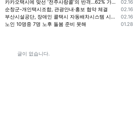
등록일
카카오택시에 맞선 '전주사랑콜'의 반격…62% 가입해 순항
02.16
등록일
순창군-개인택시조합, 관광안내·홍보 협약 체결
02.16
등록일
부산시설공단, 장애인 콜택시 자동배차시스템 시범 운영
02.16
등록일
노인 10명중 7명 노후 돌봄 준비 못해
01.28
글이 없습니다.