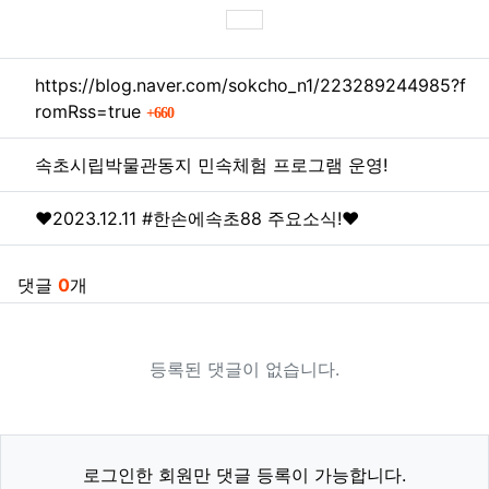
SNS 공유
관련자료
https://blog.naver.com/sokcho_n1/223289244985?f
회 연결
romRss=true
660
속초시립박물관동지 민속체험 프로그램 운영!
❤️2023.12.11 #한손에속초88 주요소식!❤️
댓글
0
개
등록된 댓글이 없습니다.
로그인한 회원만 댓글 등록이 가능합니다.