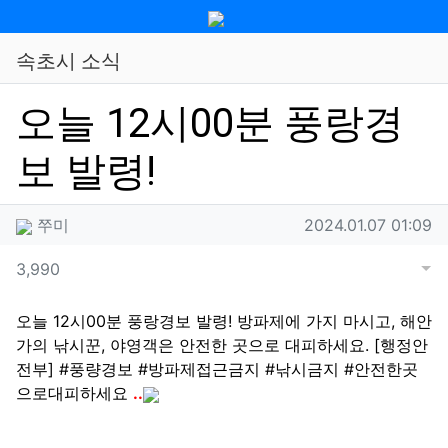
메뉴
속초시 소식
오늘 12시00분 풍랑경
보 발령!
작성자 정보
작성
작성일
쭈미
2024.01.07 01:09
컨텐츠 정보
조회
목록
게
3,990
본문
오늘 12시00분 풍랑경보 발령! 방파제에 가지 마시고, 해안
가의 낚시꾼, 야영객은 안전한 곳으로 대피하세요. [행정안
전부] #풍량경보 #방파제접근금지 #낚시금지 #안전한곳
으로대피하세요
..