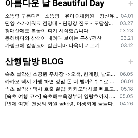
아름다운 날 Beautiful Day
등록일
소똥령 구름다리 -소똥령 - 유아숲체험원 - 장신유원지 / 캠핑장
04.01
등록일
단양 스카이워크 전망대 - 단양강 잔도 - 도담삼봉 / 석문 - 영월 청령포 입장료 주차료
03.27
등록일
청대산에도 봄꽃이 피기 시작했습니다.
03.23
등록일
동해바다와 삼척이 내려다 보이는 근산/건산
03.21
등록일
가랑코에 칼랑코에 칼란디바 다육이 기르기
03.12
산행탐방 BLOG
등록일
속초 설악산 소공원 주차장 ->오색, 한계령, 남교리, 백담사 용대리 택시 예약 방법
06.05
등록일
카카오 택시 가맹 하면 정말 돈 더 벌까? 수수료 대비 수익 분석과 비가맹의 영리한 선택
06.01
등록일
속초 설악산 택시 호출 꿀팁! 카카오택시로 빠르고 편하게 이용하는 방법
05.18
등록일
[속초 여행 코스] 속초해수욕장부터 영랑호까지, 꼭 가봐야 할 BEST 5
05.05
등록일
[인제 여행] 천상의 화원 곰배령, 야생화에 물들다 (예약 및 코스 팁)
04.26