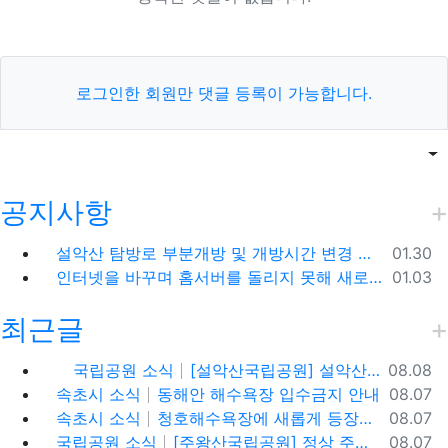
로그인한 회원만 댓글 등록이 가능합니다.
목록
게
공지사항
등록일
설악산 탐방로 부분개방 및 개방시간 변경 안내(1.26.(금), 04:00 기준)
01.30
등록일
인터넷을 바꾸며 홈서버를 돌리지 못해 새로 시작합니다.
01.03
최근글
등록일
국립공원 소식
[설악산국립공원] 설악산, 싱그러운 대청봉과 내설악의 비경을 찾아서
08.08
등록일
속초시 소식
동해안 해수욕장 입수금지 안내
08.07
등록일
속초시 소식
청호해수욕장에 새롭게 등장한 아름다운 조형물! ✨
08.07
등록일
국립공원 소식
[주왕산국립공원] 정상 주봉 코스와 용추협곡 트래킹
08.07