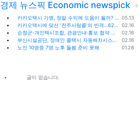
경제 뉴스픽 Economic newspick
등록일
카카오택시 가맹, 정말 수익에 도움이 될까? '봉이 김선달'식 수수료의 진실
05.13
등록일
카카오택시에 맞선 '전주사랑콜'의 반격…62% 가입해 순항
02.16
등록일
순창군-개인택시조합, 관광안내·홍보 협약 체결
02.16
등록일
부산시설공단, 장애인 콜택시 자동배차시스템 시범 운영
02.16
등록일
노인 10명중 7명 노후 돌봄 준비 못해
01.28
글이 없습니다.