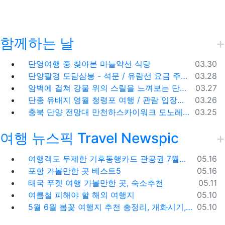
함께하는 날
등록일
단영여행 중 찾아본 마늘약선 식당
03.30
등록일
단양팔경 도담삼봉 - 석문 / 유람선 요금 주차비
03.28
등록일
암벽에 걸쳐 강물 위의 스릴을 느껴보는 단양 잔도길
03.27
등록일
단종 유배지 영월 청령포 여행 / 관람 입장료 주차장
03.26
등록일
충북 단양 전망대 만천하스카이워크 모노레일 주차장 여행코스
03.25
여행 뉴스픽 Travel Newspic
등록일
여행객도 무제한 기후동행카드 관공권 7월출시
05.16
등록일
포항 가볼만한 곳 베스트5
05.16
등록일
태국 푸켓 여행 가볼만한 곳, 숙소추천
05.11
등록일
여름철 피해야 할 해외 여행지
05.10
등록일
5월 6월 봄꽃 여행지 추천 총정리, 개화시기, 지도공유
05.10