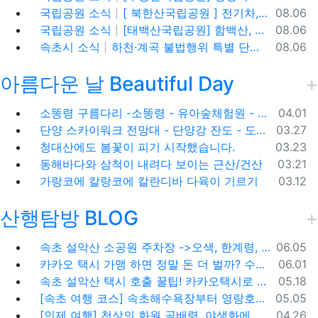
등록일
국립공원 소식
[ 북한산국립공원 ] 전기차,수소차 등 무공해차량만 이용할 수 있는100% 친환경 야영장 - 북한산 사기막야영장
08.06
등록일
국립공원 소식
[태백산국립공원] 함백산, 운무가 가득한 싱그러운 풍경 속을 걷다
08.06
등록일
속초시 소식
하천·계곡 불법행위 특별 단속기간 운영
08.06
아름다운 날 Beautiful Day
등록일
소똥령 구름다리 -소똥령 - 유아숲체험원 - 장신유원지 / 캠핑장
04.01
등록일
단양 스카이워크 전망대 - 단양강 잔도 - 도담삼봉 / 석문 - 영월 청령포 입장료 주차료
03.27
등록일
청대산에도 봄꽃이 피기 시작했습니다.
03.23
등록일
동해바다와 삼척이 내려다 보이는 근산/건산
03.21
등록일
가랑코에 칼랑코에 칼란디바 다육이 기르기
03.12
산행탐방 BLOG
등록일
속초 설악산 소공원 주차장 ->오색, 한계령, 남교리, 백담사 용대리 택시 예약 방법
06.05
등록일
카카오 택시 가맹 하면 정말 돈 더 벌까? 수수료 대비 수익 분석과 비가맹의 영리한 선택
06.01
등록일
속초 설악산 택시 호출 꿀팁! 카카오택시로 빠르고 편하게 이용하는 방법
05.18
등록일
[속초 여행 코스] 속초해수욕장부터 영랑호까지, 꼭 가봐야 할 BEST 5
05.05
등록일
[인제 여행] 천상의 화원 곰배령, 야생화에 물들다 (예약 및 코스 팁)
04.26