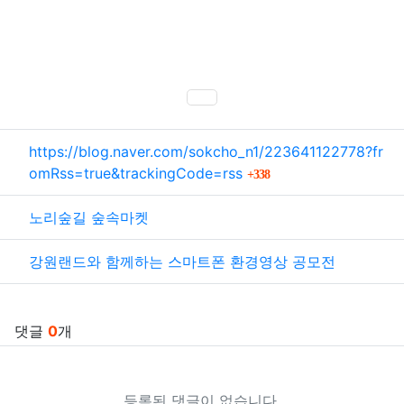
SNS 공유
관련자료
https://blog.naver.com/sokcho_n1/223641122778?fr
회 연결
omRss=true&trackingCode=rss
338
노리숲길 숲속마켓
강원랜드와 함께하는 스마트폰 환경영상 공모전
댓글
0
개
등록된 댓글이 없습니다.