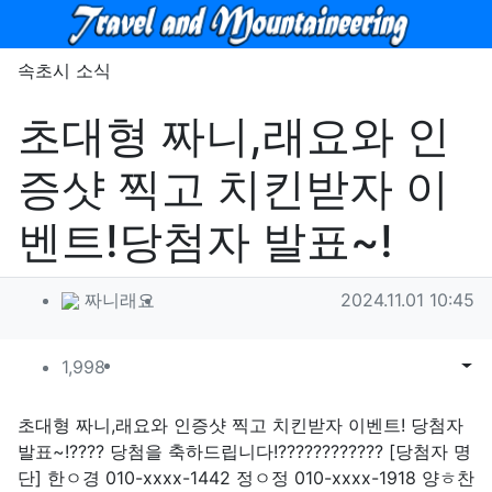
메뉴
속초시 소식
초대형 짜니,래요와 인
증샷 찍고 치킨받자 이
벤트!당첨자 발표~!
작성자 정보
작성
작성일
짜니래요
2024.11.01 10:45
컨텐츠 정보
조회
목록
게시
1,998
본문
초대형 짜니,래요와 인증샷 찍고 치킨받자 이벤트! 당첨자
발표~!???? 당첨을 축하드립니다!???????????? [당첨자 명
단] 한ㅇ경 010-xxxx-1442 정ㅇ정 010-xxxx-1918 양ㅎ찬