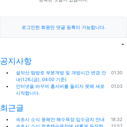
로그인한 회원만 댓글 등록이 가능합니다.
목록
게
공지사항
등록일
설악산 탐방로 부분개방 및 개방시간 변경 안
01.30
내(1.26.(금), 04:00 기준)
등록일
인터넷을 바꾸며 홈서버를 돌리지 못해 새로
01.03
시작합니다.
최근글
등록일
속초시 소식
동해안 해수욕장 입수금지 안내
18:32
등록일
속초시 소식
청호해수욕장에 새롭게 등장한
13:57