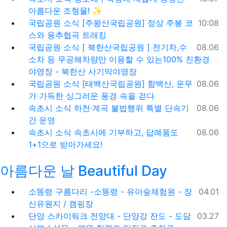
아름다운 조형물! ✨
등록일
국립공원 소식
[주왕산국립공원] 정상 주봉 코
10:08
스와 용추협곡 트래킹
등록일
국립공원 소식
[ 북한산국립공원 ] 전기차,수
08.06
소차 등 무공해차량만 이용할 수 있는100% 친환경
야영장 - 북한산 사기막야영장
등록일
국립공원 소식
[태백산국립공원] 함백산, 운무
08.06
가 가득한 싱그러운 풍경 속을 걷다
등록일
속초시 소식
하천·계곡 불법행위 특별 단속기
08.06
간 운영
등록일
속초시 소식
속초시에 기부하고, 답례품도
08.06
1+1으로 받아가세요!
아름다운 날 Beautiful Day
등록일
소똥령 구름다리 -소똥령 - 유아숲체험원 - 장
04.01
신유원지 / 캠핑장
등록일
단양 스카이워크 전망대 - 단양강 잔도 - 도담
03.27