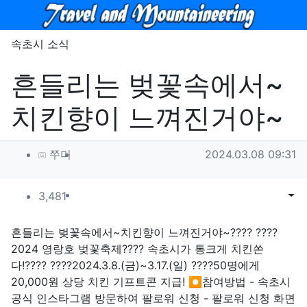
메뉴
속초시 소식
흔들리는 벚꽃속에서~
치킨향이 느껴진거야~
작성자 정보
작성
작성일
쭈미
2024.03.08 09:31
컨텐츠 정보
조회
목록
게시
3,481
본문
흔들리는 벚꽃속에서~치킨향이 느껴진거야~???? ????
2024 영랑호 벚꽃축제???? 속초시가 통크게 치킨쏜
다!???? ????2024.3.8.(금)~3.17.(일) ????50명에게
20,000원 상당 치킨 기프트콘 지급! ⏺참여방법 - 속초시
공식 인스타그램 방문하여 팔로워 신청 - 팔로워 신청 화면