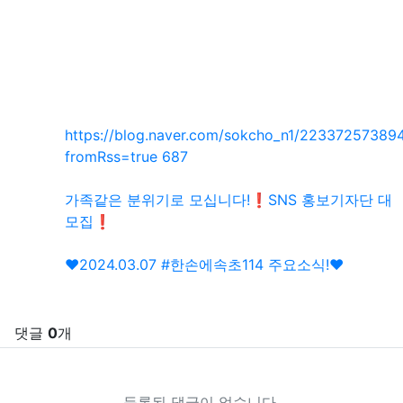
SNS 공유
관련자료
https://blog.naver.com/sokcho_n1/22337257389
회 연결
fromRss=true
687
가족같은 분위기로 모십니다!❗️SNS 홍보기자단 대
모집❗️
❤️2024.03.07 #한손에속초114 주요소식!❤️
댓글
0
개
등록된 댓글이 없습니다.