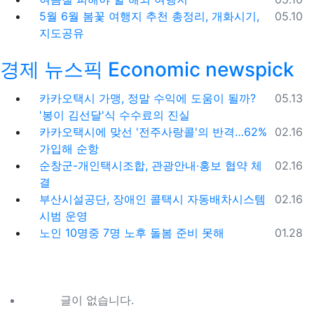
등록일
5월 6월 봄꽃 여행지 추천 총정리, 개화시기,
05.10
지도공유
경제 뉴스픽 Economic newspick
등록일
카카오택시 가맹, 정말 수익에 도움이 될까?
05.13
'봉이 김선달'식 수수료의 진실
등록일
카카오택시에 맞선 '전주사랑콜'의 반격…62%
02.16
가입해 순항
등록일
순창군-개인택시조합, 관광안내·홍보 협약 체
02.16
결
등록일
부산시설공단, 장애인 콜택시 자동배차시스템
02.16
시범 운영
등록일
노인 10명중 7명 노후 돌봄 준비 못해
01.28
글이 없습니다.