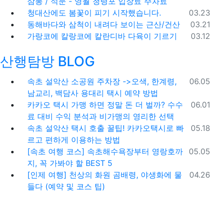
삼봉 / 석문 - 영월 청령포 입장료 주차료
등록일
청대산에도 봄꽃이 피기 시작했습니다.
03.23
등록일
동해바다와 삼척이 내려다 보이는 근산/건산
03.21
등록일
가랑코에 칼랑코에 칼란디바 다육이 기르기
03.12
산행탐방 BLOG
등록일
속초 설악산 소공원 주차장 ->오색, 한계령,
06.05
남교리, 백담사 용대리 택시 예약 방법
등록일
카카오 택시 가맹 하면 정말 돈 더 벌까? 수수
06.01
료 대비 수익 분석과 비가맹의 영리한 선택
등록일
속초 설악산 택시 호출 꿀팁! 카카오택시로 빠
05.18
르고 편하게 이용하는 방법
등록일
[속초 여행 코스] 속초해수욕장부터 영랑호까
05.05
지, 꼭 가봐야 할 BEST 5
등록일
[인제 여행] 천상의 화원 곰배령, 야생화에 물
04.26
들다 (예약 및 코스 팁)