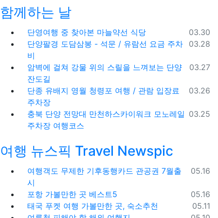
함께하는 날
등록일
단영여행 중 찾아본 마늘약선 식당
03.30
등록일
단양팔경 도담삼봉 - 석문 / 유람선 요금 주차
03.28
비
등록일
암벽에 걸쳐 강물 위의 스릴을 느껴보는 단양
03.27
잔도길
등록일
단종 유배지 영월 청령포 여행 / 관람 입장료
03.26
주차장
등록일
충북 단양 전망대 만천하스카이워크 모노레일
03.25
주차장 여행코스
여행 뉴스픽 Travel Newspic
등록일
여행객도 무제한 기후동행카드 관공권 7월출
05.16
시
등록일
포항 가볼만한 곳 베스트5
05.16
등록일
태국 푸켓 여행 가볼만한 곳, 숙소추천
05.11
등록일
여름철 피해야 할 해외 여행지
05.10