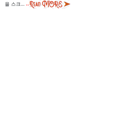
을 스크…
..