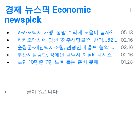
경제 뉴스픽 Economic
newspick
등록일
카카오택시 가맹, 정말 수익에 도움이 될까? '봉이 김선달'식 수수료의 진실
05.13
등록일
카카오택시에 맞선 '전주사랑콜'의 반격…62% 가입해 순항
02.16
등록일
순창군-개인택시조합, 관광안내·홍보 협약 체결
02.16
등록일
부산시설공단, 장애인 콜택시 자동배차시스템 시범 운영
02.16
등록일
노인 10명중 7명 노후 돌봄 준비 못해
01.28
글이 없습니다.