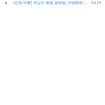
등록일
[인제 여행] 천상의 화원 곰배령, 야생화에 물들다 (예약 및 코스 팁)
04.26