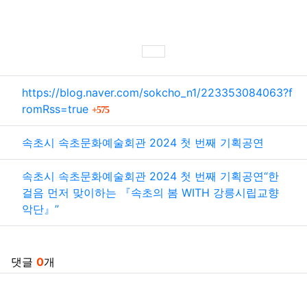
SNS 공유
관련자료
https://blog.naver.com/sokcho_n1/223353084063?f
회 연결
romRss=true
575
속초시 속초문화예술회관 2024 첫 번째 기획공연
속초시 속초문화예술회관 2024 첫 번째 기획공연“한
걸음 먼저 맞이하는 『속초의 봄 WITH 강릉시립교향
악단』”
댓글
0
개