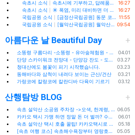
등록일
속초시 소식
속초시에 기부하고, 답례품도 1+1으로 받아가세요!
16:27
등록일
속초시 소식
☀️ 폭염, 미리 대비하면 더 안전합니다!
16:27
등록일
국립공원 소식
[금정산국립공원] 동문 코스 고당봉까지 범어사 하산
11:55
등록일
국립공원 소식
[월악산국립공원] 월악산 솔나리, 말나리, 백리향 등 암릉에 피는 7월 여름 야생화
09:54
아름다운 날 Beautiful Day
등록일
소똥령 구름다리 -소똥령 - 유아숲체험원 - 장신유원지 / 캠핑장
04.01
등록일
단양 스카이워크 전망대 - 단양강 잔도 - 도담삼봉 / 석문 - 영월 청령포 입장료 주차료
03.27
등록일
청대산에도 봄꽃이 피기 시작했습니다.
03.23
등록일
동해바다와 삼척이 내려다 보이는 근산/건산
03.21
등록일
가랑코에 칼랑코에 칼란디바 다육이 기르기
03.12
산행탐방 BLOG
등록일
속초 설악산 소공원 주차장 ->오색, 한계령, 남교리, 백담사 용대리 택시 예약 방법
06.05
등록일
카카오 택시 가맹 하면 정말 돈 더 벌까? 수수료 대비 수익 분석과 비가맹의 영리한 선택
06.01
등록일
속초 설악산 택시 호출 꿀팁! 카카오택시로 빠르고 편하게 이용하는 방법
05.18
등록일
[속초 여행 코스] 속초해수욕장부터 영랑호까지, 꼭 가봐야 할 BEST 5
05.05