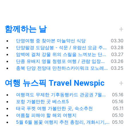
함께하는 날
등록일
단영여행 중 찾아본 마늘약선 식당
03.30
등록일
단양팔경 도담삼봉 - 석문 / 유람선 요금 주차비
03.28
등록일
암벽에 걸쳐 강물 위의 스릴을 느껴보는 단양 잔도길
03.27
등록일
단종 유배지 영월 청령포 여행 / 관람 입장료 주차장
03.26
등록일
충북 단양 전망대 만천하스카이워크 모노레일 주차장 여행코스
03.25
여행 뉴스픽 Travel Newspic
등록일
여행객도 무제한 기후동행카드 관공권 7월출시
05.16
등록일
포항 가볼만한 곳 베스트5
05.16
등록일
태국 푸켓 여행 가볼만한 곳, 숙소추천
05.11
등록일
여름철 피해야 할 해외 여행지
05.10
등록일
5월 6월 봄꽃 여행지 추천 총정리, 개화시기, 지도공유
05.10