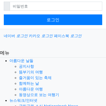
필수
비밀번호
로그인
소셜계정으로 로그인
네이버
로그인
카카오
로그인
페이스북
로그인
메뉴
아름다운 날들
공지사항
뜸부기의 여행
즐거움이 있는 축제
함께하는 날
아름다운 여행
동영상으로 보는 여행기
뉴스워크/인터넷