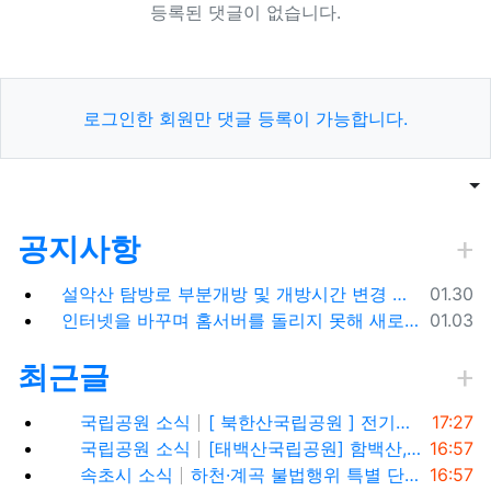
등록된 댓글이 없습니다.
로그인한 회원만 댓글 등록이 가능합니다.
목록
게
공지사항
등록일
설악산 탐방로 부분개방 및 개방시간 변경 안내(1.26.(금), 04:00 기준)
01.30
등록일
인터넷을 바꾸며 홈서버를 돌리지 못해 새로 시작합니다.
01.03
최근글
등록일
국립공원 소식
[ 북한산국립공원 ] 전기차,수소차 등 무공해차량만 이용할 수 있는100% 친환경 야영장 - 북한산 사기막야영장
17:27
등록일
국립공원 소식
[태백산국립공원] 함백산, 운무가 가득한 싱그러운 풍경 속을 걷다
16:57
등록일
속초시 소식
하천·계곡 불법행위 특별 단속기간 운영
16:57