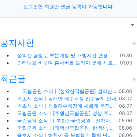
로그인한 회원만 댓글 등록이 가능합니다.
목록
게
공지사항
등록일
설악산 탐방로 부분개방 및 개방시간 변경 안내(1.26.(금), 04:00 기준)
01.30
등록일
인터넷을 바꾸며 홈서버를 돌리지 못해 새로 시작합니다.
01.03
최근글
등록일
국립공원 소식
[설악산국립공원] 설악산, 싱그러운 대청봉과 내설악의 비경을 찾아서
08.08
등록일
속초시 소식
동해안 해수욕장 입수금지 안내
08.07
등록일
속초시 소식
청호해수욕장에 새롭게 등장한 아름다운 조형물! ✨
08.07
등록일
국립공원 소식
[주왕산국립공원] 정상 주봉 코스와 용추협곡 트래킹
08.07
등록일
국립공원 소식
[ 북한산국립공원 ] 전기차,수소차 등 무공해차량만 이용할 수 있는100% 친환경 야영장 - 북한산 사기막야영장
08.06
등록일
국립공원 소식
[태백산국립공원] 함백산, 운무가 가득한 싱그러운 풍경 속을 걷다
08.06
등록일
속초시 소식
하천·계곡 불법행위 특별 단속기간 운영
08.06