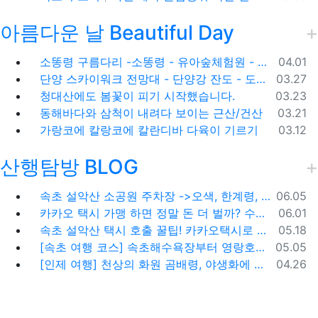
아름다운 날 Beautiful Day
등록일
소똥령 구름다리 -소똥령 - 유아숲체험원 - 장신유원지 / 캠핑장
04.01
등록일
단양 스카이워크 전망대 - 단양강 잔도 - 도담삼봉 / 석문 - 영월 청령포 입장료 주차료
03.27
등록일
청대산에도 봄꽃이 피기 시작했습니다.
03.23
등록일
동해바다와 삼척이 내려다 보이는 근산/건산
03.21
등록일
가랑코에 칼랑코에 칼란디바 다육이 기르기
03.12
산행탐방 BLOG
등록일
속초 설악산 소공원 주차장 ->오색, 한계령, 남교리, 백담사 용대리 택시 예약 방법
06.05
등록일
카카오 택시 가맹 하면 정말 돈 더 벌까? 수수료 대비 수익 분석과 비가맹의 영리한 선택
06.01
등록일
속초 설악산 택시 호출 꿀팁! 카카오택시로 빠르고 편하게 이용하는 방법
05.18
등록일
[속초 여행 코스] 속초해수욕장부터 영랑호까지, 꼭 가봐야 할 BEST 5
05.05
등록일
[인제 여행] 천상의 화원 곰배령, 야생화에 물들다 (예약 및 코스 팁)
04.26