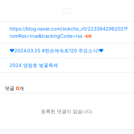
SNS 공유
관련자료
https://blog.naver.com/sokcho_n1/223394296202?f
회 연결
romRss=true&trackingCode=rss
639
❤️2024.03.25 #한손에속초120 주요소식!❤️
2024 영랑호 벚꽃축제
댓글
0
개
등록된 댓글이 없습니다.