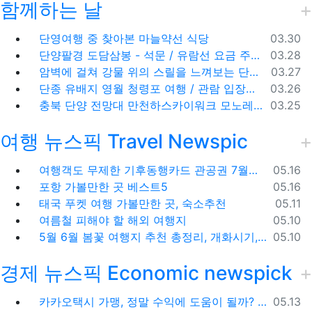
함께하는 날
등록일
단영여행 중 찾아본 마늘약선 식당
03.30
등록일
단양팔경 도담삼봉 - 석문 / 유람선 요금 주차비
03.28
등록일
암벽에 걸쳐 강물 위의 스릴을 느껴보는 단양 잔도길
03.27
등록일
단종 유배지 영월 청령포 여행 / 관람 입장료 주차장
03.26
등록일
충북 단양 전망대 만천하스카이워크 모노레일 주차장 여행코스
03.25
여행 뉴스픽 Travel Newspic
등록일
여행객도 무제한 기후동행카드 관공권 7월출시
05.16
등록일
포항 가볼만한 곳 베스트5
05.16
등록일
태국 푸켓 여행 가볼만한 곳, 숙소추천
05.11
등록일
여름철 피해야 할 해외 여행지
05.10
등록일
5월 6월 봄꽃 여행지 추천 총정리, 개화시기, 지도공유
05.10
경제 뉴스픽 Economic newspick
등록일
카카오택시 가맹, 정말 수익에 도움이 될까? '봉이 김선달'식 수수료의 진실
05.13