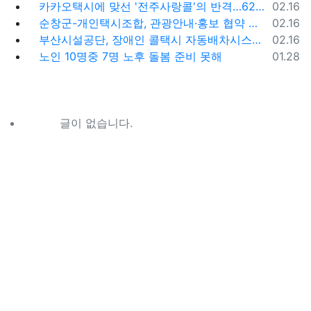
등록일
카카오택시에 맞선 '전주사랑콜'의 반격…62% 가입해 순항
02.16
등록일
순창군-개인택시조합, 관광안내·홍보 협약 체결
02.16
등록일
부산시설공단, 장애인 콜택시 자동배차시스템 시범 운영
02.16
등록일
노인 10명중 7명 노후 돌봄 준비 못해
01.28
글이 없습니다.