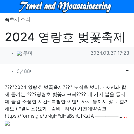
메뉴
속초시 소식
2024 영랑호 벚꽃축제
작성자 정보
작성
작성일
쭈미
2024.03.27 17:23
컨텐츠 정보
조회
목록
게시
3,488
본문
????2024 영랑호 벚꽃축제???? 도심을 벗어나 자연과 함
께 즐기는 ????영랑호 벚꽃피크닉???? 네 가지 봄을 동시
에 즐길 소중한 시간- 특별한 이벤트까지 놓치지 않고 함께
해요:) *웰니스(요가 · 줌바 · 러닝) 사전예약링크
https://forms.gle/pNgHFdHaBshUfKsJA ───────…
..