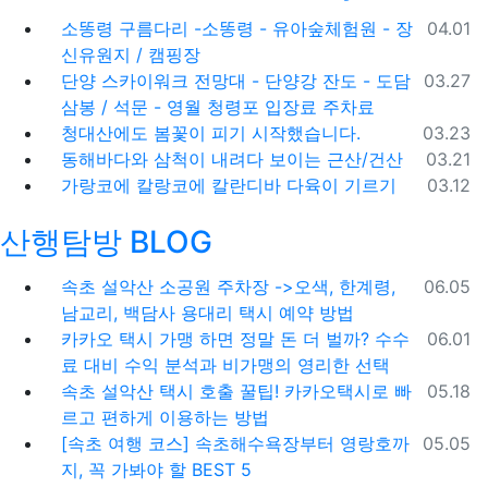
등록일
소똥령 구름다리 -소똥령 - 유아숲체험원 - 장
04.01
신유원지 / 캠핑장
등록일
단양 스카이워크 전망대 - 단양강 잔도 - 도담
03.27
삼봉 / 석문 - 영월 청령포 입장료 주차료
등록일
청대산에도 봄꽃이 피기 시작했습니다.
03.23
등록일
동해바다와 삼척이 내려다 보이는 근산/건산
03.21
등록일
가랑코에 칼랑코에 칼란디바 다육이 기르기
03.12
산행탐방 BLOG
등록일
속초 설악산 소공원 주차장 ->오색, 한계령,
06.05
남교리, 백담사 용대리 택시 예약 방법
등록일
카카오 택시 가맹 하면 정말 돈 더 벌까? 수수
06.01
료 대비 수익 분석과 비가맹의 영리한 선택
등록일
속초 설악산 택시 호출 꿀팁! 카카오택시로 빠
05.18
르고 편하게 이용하는 방법
등록일
[속초 여행 코스] 속초해수욕장부터 영랑호까
05.05
지, 꼭 가봐야 할 BEST 5