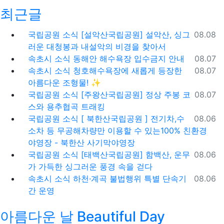
최근글
등록일
국립공원 소식
[설악산국립공원] 설악산, 싱그
08.08
러운 대청봉과 내설악의 비경을 찾아서
등록일
속초시 소식
동해안 해수욕장 입수금지 안내
08.07
등록일
속초시 소식
청호해수욕장에 새롭게 등장한
08.07
아름다운 조형물! ✨
등록일
국립공원 소식
[주왕산국립공원] 정상 주봉 코
08.07
스와 용추협곡 트래킹
등록일
국립공원 소식
[ 북한산국립공원 ] 전기차,수
08.06
소차 등 무공해차량만 이용할 수 있는100% 친환경
야영장 - 북한산 사기막야영장
등록일
국립공원 소식
[태백산국립공원] 함백산, 운무
08.06
가 가득한 싱그러운 풍경 속을 걷다
등록일
속초시 소식
하천·계곡 불법행위 특별 단속기
08.06
간 운영
아름다운 날 Beautiful Day