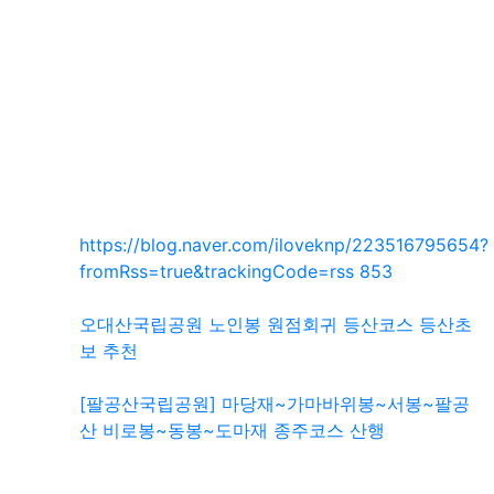
SNS 공유
관련자료
https://blog.naver.com/iloveknp/223516795654?
회 연결
fromRss=true&trackingCode=rss
853
오대산국립공원 노인봉 원점회귀 등산코스 등산초
보 추천
[팔공산국립공원] 마당재~가마바위봉~서봉~팔공
산 비로봉~동봉~도마재 종주코스 산행