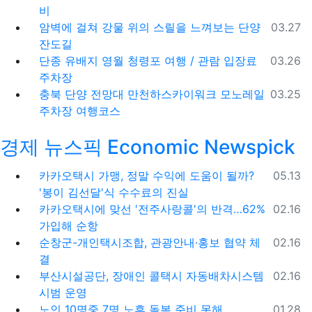
비
등록일
암벽에 걸쳐 강물 위의 스릴을 느껴보는 단양
03.27
잔도길
등록일
단종 유배지 영월 청령포 여행 / 관람 입장료
03.26
주차장
등록일
충북 단양 전망대 만천하스카이워크 모노레일
03.25
주차장 여행코스
경제 뉴스픽 Economic Newspick
등록일
카카오택시 가맹, 정말 수익에 도움이 될까?
05.13
'봉이 김선달'식 수수료의 진실
등록일
카카오택시에 맞선 '전주사랑콜'의 반격…62%
02.16
가입해 순항
등록일
순창군-개인택시조합, 관광안내·홍보 협약 체
02.16
결
등록일
부산시설공단, 장애인 콜택시 자동배차시스템
02.16
시범 운영
등록일
노인 10명중 7명 노후 돌봄 준비 못해
01.28