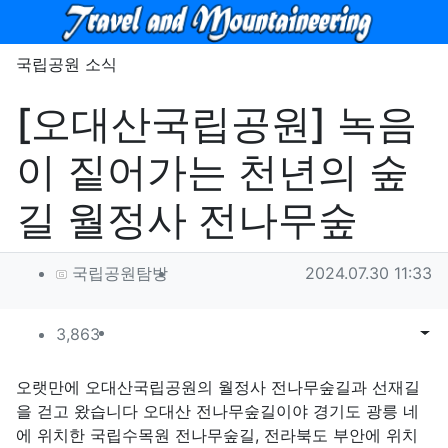
메뉴
국립공원 소식
[오대산국립공원] 녹음
이 짙어가는 천년의 숲
길 월정사 전나무숲
작성자 정보
작성
작성일
국립공원탐방
2024.07.30 11:33
컨텐츠 정보
조회
목록
게시
3,863
본문
오랫만에 오대산국립공원의 월정사 전나무숲길과 선재길
을 걷고 왔습니다 오대산 전나무숲길이야 경기도 광릉 네
에 위치한 국립수목원 전나무숲길, 전라북도 부안에 위치