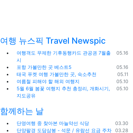
여행 뉴스픽 Travel Newspic
등록일
여행객도 무제한 기후동행카드 관공권 7월출
05.16
시
등록일
포항 가볼만한 곳 베스트5
05.16
등록일
태국 푸켓 여행 가볼만한 곳, 숙소추천
05.11
등록일
여름철 피해야 할 해외 여행지
05.10
등록일
5월 6월 봄꽃 여행지 추천 총정리, 개화시기,
05.10
지도공유
함께하는 날
등록일
단영여행 중 찾아본 마늘약선 식당
03.30
등록일
단양팔경 도담삼봉 - 석문 / 유람선 요금 주차
03.28