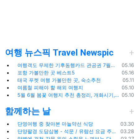
여행 뉴스픽 Travel Newspic
등록일
여행객도 무제한 기후동행카드 관공권 7월출시
05.16
등록일
포항 가볼만한 곳 베스트5
05.16
등록일
태국 푸켓 여행 가볼만한 곳, 숙소추천
05.11
등록일
여름철 피해야 할 해외 여행지
05.10
등록일
5월 6월 봄꽃 여행지 추천 총정리, 개화시기, 지도공유
05.10
함께하는 날
등록일
단영여행 중 찾아본 마늘약선 식당
03.30
등록일
단양팔경 도담삼봉 - 석문 / 유람선 요금 주차비
03.28
등록일
암벽에 걸쳐 강물 위의 스릴을 느껴보는 단양 잔도길
03.27