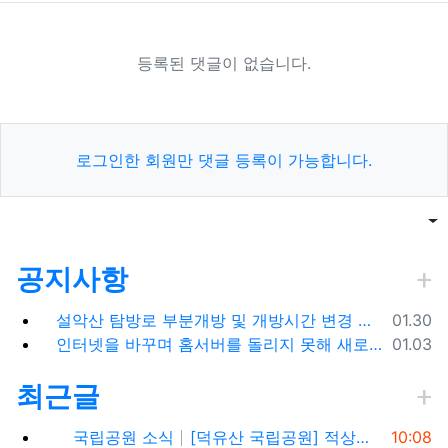
등록된 댓글이 없습니다.
로그인한 회원만 댓글 등록이 가능합니다.
목록
게
공지사항
등록일
설악산 탐방로 부분개방 및 개방시간 변경 안내(1.26.(금), 04:00 기준)
01.30
등록일
인터넷을 바꾸며 홈서버를 돌리지 못해 새로 시작합니다.
01.03
최근글
등록일
국립공원 소식
[덕유산 국립공원] 적상산 전망대 안국사 천일폭포 적상산 사고 구경
10:08