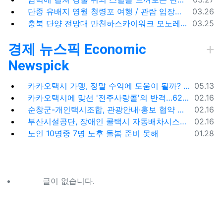
등록일
단종 유배지 영월 청령포 여행 / 관람 입장료 주차장
03.26
등록일
충북 단양 전망대 만천하스카이워크 모노레일 주차장 여행코스
03.25
경제 뉴스픽 Economic
Newspick
등록일
카카오택시 가맹, 정말 수익에 도움이 될까? '봉이 김선달'식 수수료의 진실
05.13
등록일
카카오택시에 맞선 '전주사랑콜'의 반격…62% 가입해 순항
02.16
등록일
순창군-개인택시조합, 관광안내·홍보 협약 체결
02.16
등록일
부산시설공단, 장애인 콜택시 자동배차시스템 시범 운영
02.16
등록일
노인 10명중 7명 노후 돌봄 준비 못해
01.28
글이 없습니다.