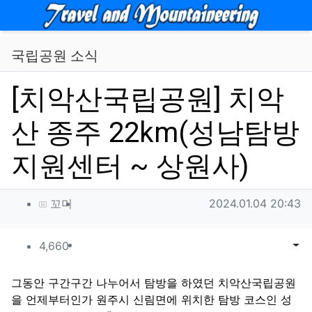
메뉴
국립공원 소식
[치악산국립공원] 치악
산 종주 22km(성남탐방
지원센터 ~ 상원사)
작성자 정보
작성
작성일
꼬미
2024.01.04 20:43
컨텐츠 정보
조회
목록
게시
4,660
본문
그동안 구간구간 나누어서 탐방을 하였던 치악산국립공원
을 언제부터인가 원주시 신림면에 위치한 탐방 코스인 성