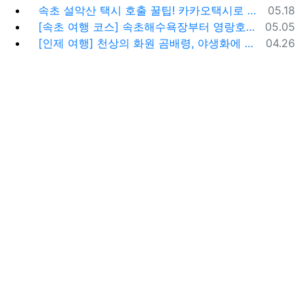
등록일
속초 설악산 택시 호출 꿀팁! 카카오택시로 빠르고 편하게 이용하는 방법
05.18
등록일
[속초 여행 코스] 속초해수욕장부터 영랑호까지, 꼭 가봐야 할 BEST 5
05.05
등록일
[인제 여행] 천상의 화원 곰배령, 야생화에 물들다 (예약 및 코스 팁)
04.26