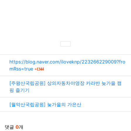
SNS 공유
관련자료
https://blog.naver.com/iloveknp/223266229009?fro
회 연결
mRss=true
1344
[주왕산국립공원] 상의자동차야영장 카라반 늦가을 캠
핑 즐기기
[월악산국립공원] 늦가을의 가은산
댓글
0
개