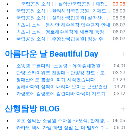
등록일
국립공원 소식
[ 설악산국립공원 ] 재정비 후 확 달라진 모습으로 돌아온 설악산 터줏대감,설악동야영장 (8월)
09:08
등록일
국립공원 소식
[한려해상국립공원] 거제도 신선대, 바람의 언덕(사유지), 우제봉 전망대, 거제도 여행코스
08.09
등록일
국립공원 소식
[설악산국립공원] 설악산, 싱그러운 대청봉과 내설악의 비경을 찾아서
08.08
등록일
속초시 소식
동해안 해수욕장 입수금지 안내
08.07
등록일
속초시 소식
청호해수욕장에 새롭게 등장한 아름다운 조형물! ✨
08.07
등록일
국립공원 소식
[주왕산국립공원] 정상 주봉 코스와 용추협곡 트래킹
08.07
아름다운 날 Beautiful Day
등록일
소똥령 구름다리 -소똥령 - 유아숲체험원 - 장신유원지 / 캠핑장
04.01
등록일
단양 스카이워크 전망대 - 단양강 잔도 - 도담삼봉 / 석문 - 영월 청령포 입장료 주차료
03.27
등록일
청대산에도 봄꽃이 피기 시작했습니다.
03.23
등록일
동해바다와 삼척이 내려다 보이는 근산/건산
03.21
등록일
가랑코에 칼랑코에 칼란디바 다육이 기르기
03.12
산행탐방 BLOG
등록일
속초 설악산 소공원 주차장 ->오색, 한계령, 남교리, 백담사 용대리 택시 예약 방법
06.05
등록일
카카오 택시 가맹 하면 정말 돈 더 벌까? 수수료 대비 수익 분석과 비가맹의 영리한 선택
06.01