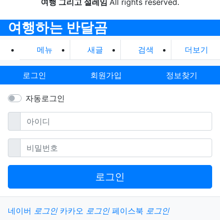
여행 그리고 설레임
All rights reserved.
여행하는 반달곰
메뉴
새글
검색
더보기
로그인
회원가입
정보찾기
자동로그인
필수
아이디
필수
비밀번호
로그인
소셜계정으로 로그인
네이버
로그인
카카오
로그인
페이스북
로그인