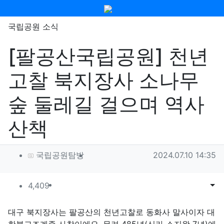
메뉴
국립공원 소식
[팔공산국립공원] 천년
고찰 북지장사 소나무
숲 둘레길 걸으며 역사
산책
작성자 정보
작성
작성일
국립공원탐방
2024.07.10 14:35
컨텐츠 정보
조회
목록
게시
4,409
본문
대구 북지장사는 팔공산의 천년고찰로 동화사 말사이자 대