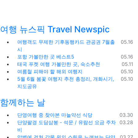
여행 뉴스픽 Travel Newspic
등록일
여행객도 무제한 기후동행카드 관공권 7월출
05.16
시
등록일
포항 가볼만한 곳 베스트5
05.16
등록일
태국 푸켓 여행 가볼만한 곳, 숙소추천
05.11
등록일
여름철 피해야 할 해외 여행지
05.10
등록일
5월 6월 봄꽃 여행지 추천 총정리, 개화시기,
05.10
지도공유
함께하는 날
등록일
단영여행 중 찾아본 마늘약선 식당
03.30
등록일
단양팔경 도담삼봉 - 석문 / 유람선 요금 주차
03.28
비
등록일
암벽에 걸쳐 강물 위의 스릴을 느껴보는 단양
03.27