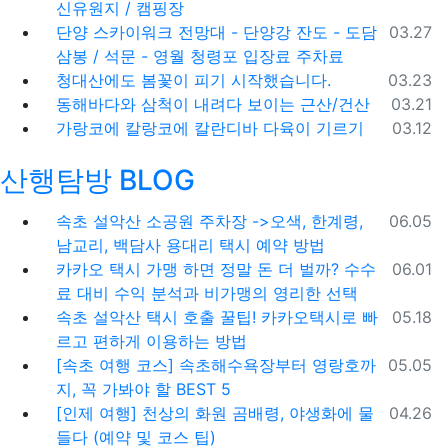
신유원지 / 캠핑장
등록일
단양 스카이워크 전망대 - 단양강 잔도 - 도담
03.27
삼봉 / 석문 - 영월 청령포 입장료 주차료
등록일
청대산에도 봄꽃이 피기 시작했습니다.
03.23
등록일
동해바다와 삼척이 내려다 보이는 근산/건산
03.21
등록일
가랑코에 칼랑코에 칼란디바 다육이 기르기
03.12
산행탐방 BLOG
등록일
속초 설악산 소공원 주차장 ->오색, 한계령,
06.05
남교리, 백담사 용대리 택시 예약 방법
등록일
카카오 택시 가맹 하면 정말 돈 더 벌까? 수수
06.01
료 대비 수익 분석과 비가맹의 영리한 선택
등록일
속초 설악산 택시 호출 꿀팁! 카카오택시로 빠
05.18
르고 편하게 이용하는 방법
등록일
[속초 여행 코스] 속초해수욕장부터 영랑호까
05.05
지, 꼭 가봐야 할 BEST 5
등록일
[인제 여행] 천상의 화원 곰배령, 야생화에 물
04.26
들다 (예약 및 코스 팁)