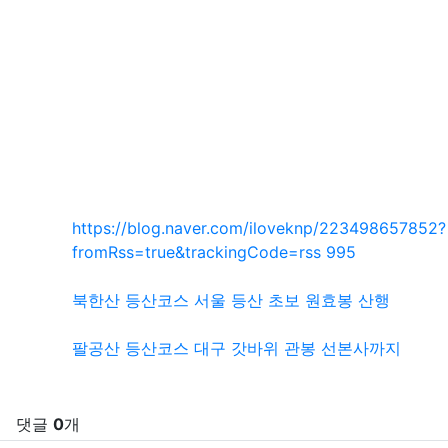
SNS 공유
관련자료
https://blog.naver.com/iloveknp/223498657852?
회 연결
fromRss=true&trackingCode=rss
995
북한산 등산코스 서울 등산 초보 원효봉 산행
팔공산 등산코스 대구 갓바위 관봉 선본사까지
댓글
0
개