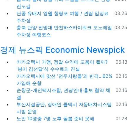
잔도길
등록일
단종 유배지 영월 청령포 여행 / 관람 입장료
03.26
주차장
등록일
충북 단양 전망대 만천하스카이워크 모노레일
03.25
주차장 여행코스
경제 뉴스픽 Economic Newspick
등록일
카카오택시 가맹, 정말 수익에 도움이 될까?
05.13
'봉이 김선달'식 수수료의 진실
등록일
카카오택시에 맞선 '전주사랑콜'의 반격…62%
02.16
가입해 순항
등록일
순창군-개인택시조합, 관광안내·홍보 협약 체
02.16
결
등록일
부산시설공단, 장애인 콜택시 자동배차시스템
02.16
시범 운영
등록일
노인 10명중 7명 노후 돌봄 준비 못해
01.28