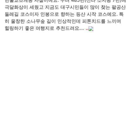
한불교조계종 사찰이에요. 무려 485년(신라 소지왕 7년)에
극달화상이 세웠고 지금도 대구시민들이 많이 찾는 팔공산
둘레길 코스이자 인봉으로 향하는 등산 시작 코스에요. 특
히 울창한 소나무숲 길이 인상적인데 피톤치드를 느끼며
힐링하기 좋은 여행지로 추천드려요.…
..