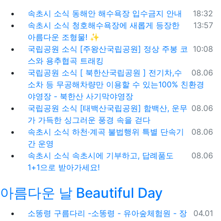
등록일
속초시 소식
동해안 해수욕장 입수금지 안내
18:32
등록일
속초시 소식
청호해수욕장에 새롭게 등장한
13:57
아름다운 조형물! ✨
등록일
국립공원 소식
[주왕산국립공원] 정상 주봉 코
10:08
스와 용추협곡 트래킹
등록일
국립공원 소식
[ 북한산국립공원 ] 전기차,수
08.06
소차 등 무공해차량만 이용할 수 있는100% 친환경
야영장 - 북한산 사기막야영장
등록일
국립공원 소식
[태백산국립공원] 함백산, 운무
08.06
가 가득한 싱그러운 풍경 속을 걷다
등록일
속초시 소식
하천·계곡 불법행위 특별 단속기
08.06
간 운영
등록일
속초시 소식
속초시에 기부하고, 답례품도
08.06
1+1으로 받아가세요!
아름다운 날 Beautiful Day
등록일
소똥령 구름다리 -소똥령 - 유아숲체험원 - 장
04.01