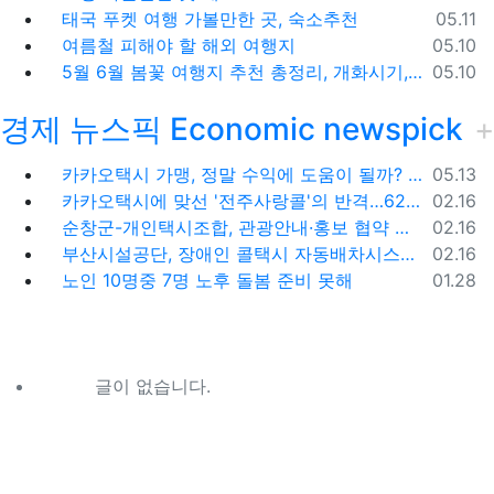
등록일
태국 푸켓 여행 가볼만한 곳, 숙소추천
05.11
등록일
여름철 피해야 할 해외 여행지
05.10
등록일
5월 6월 봄꽃 여행지 추천 총정리, 개화시기, 지도공유
05.10
경제 뉴스픽 Economic newspick
등록일
카카오택시 가맹, 정말 수익에 도움이 될까? '봉이 김선달'식 수수료의 진실
05.13
등록일
카카오택시에 맞선 '전주사랑콜'의 반격…62% 가입해 순항
02.16
등록일
순창군-개인택시조합, 관광안내·홍보 협약 체결
02.16
등록일
부산시설공단, 장애인 콜택시 자동배차시스템 시범 운영
02.16
등록일
노인 10명중 7명 노후 돌봄 준비 못해
01.28
글이 없습니다.