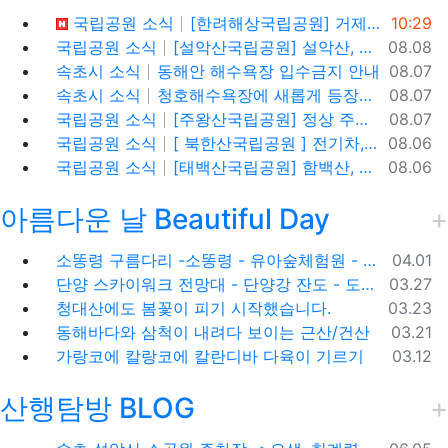
등록일
국립공원 소식
[한려해상국립공원] 거제도 신선대, 바람의 언덕(사유지), 우제봉 전망대, 거제도 여행코스
10:29
등록일
국립공원 소식
[설악산국립공원] 설악산, 싱그러운 대청봉과 내설악의 비경을 찾아서
08.08
등록일
속초시 소식
동해안 해수욕장 입수금지 안내
08.07
등록일
속초시 소식
청호해수욕장에 새롭게 등장한 아름다운 조형물! ✨
08.07
등록일
국립공원 소식
[주왕산국립공원] 정상 주봉 코스와 용추협곡 트래킹
08.07
등록일
국립공원 소식
[ 북한산국립공원 ] 전기차,수소차 등 무공해차량만 이용할 수 있는100% 친환경 야영장 - 북한산 사기막야영장
08.06
등록일
국립공원 소식
[태백산국립공원] 함백산, 운무가 가득한 싱그러운 풍경 속을 걷다
08.06
아름다운 날 Beautiful Day
등록일
소똥령 구름다리 -소똥령 - 유아숲체험원 - 장신유원지 / 캠핑장
04.01
등록일
단양 스카이워크 전망대 - 단양강 잔도 - 도담삼봉 / 석문 - 영월 청령포 입장료 주차료
03.27
등록일
청대산에도 봄꽃이 피기 시작했습니다.
03.23
등록일
동해바다와 삼척이 내려다 보이는 근산/건산
03.21
등록일
가랑코에 칼랑코에 칼란디바 다육이 기르기
03.12
산행탐방 BLOG