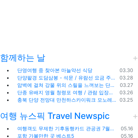
함께하는 날
등록일
단영여행 중 찾아본 마늘약선 식당
03.30
등록일
단양팔경 도담삼봉 - 석문 / 유람선 요금 주차비
03.28
등록일
암벽에 걸쳐 강물 위의 스릴을 느껴보는 단양 잔도길
03.27
등록일
단종 유배지 영월 청령포 여행 / 관람 입장료 주차장
03.26
등록일
충북 단양 전망대 만천하스카이워크 모노레일 주차장 여행코스
03.25
여행 뉴스픽 Travel Newspic
등록일
여행객도 무제한 기후동행카드 관공권 7월출시
05.16
등록일
포항 가볼만한 곳 베스트5
05.16