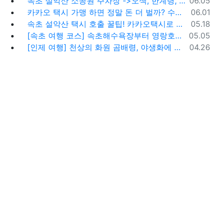
등록일
속초 설악산 소공원 주차장 ->오색, 한계령, 남교리, 백담사 용대리 택시 예약 방법
06.05
등록일
카카오 택시 가맹 하면 정말 돈 더 벌까? 수수료 대비 수익 분석과 비가맹의 영리한 선택
06.01
등록일
속초 설악산 택시 호출 꿀팁! 카카오택시로 빠르고 편하게 이용하는 방법
05.18
등록일
[속초 여행 코스] 속초해수욕장부터 영랑호까지, 꼭 가봐야 할 BEST 5
05.05
등록일
[인제 여행] 천상의 화원 곰배령, 야생화에 물들다 (예약 및 코스 팁)
04.26