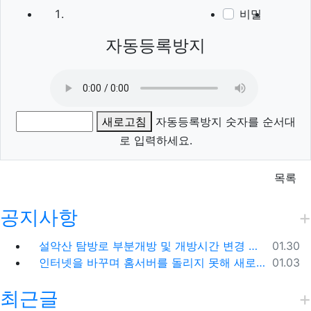
비밀
이모티
폰트어
동영
이
새
자동등록방지
새로고침
자동등록방지 숫자를 순서대
로 입력하세요.
목록
공지사항
등록일
설악산 탐방로 부분개방 및 개방시간 변경 안내(1.26.(금), 04:00 기준)
01.30
등록일
인터넷을 바꾸며 홈서버를 돌리지 못해 새로 시작합니다.
01.03
최근글